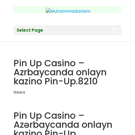
Select Page
Pin Up Casino –
Azrbaycanda onlayn
kazino Pin-Up.8210
News
Pin Up Casino –
Azərbaycanda onlayn
kazino Pin-Up