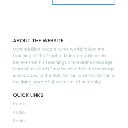
ABOUT THE WEBSITE
Over a billion people in the world follow the
teaching of the Prophet Muhammad.incerely
believe that his teachings are a divine message
from Allah (God).They believe that the message
is embodied in the Holy Qur’an, and this Qur’an is
the living word of Allah for all of humanity.
QUICK LINKS
Home
Audio
Books