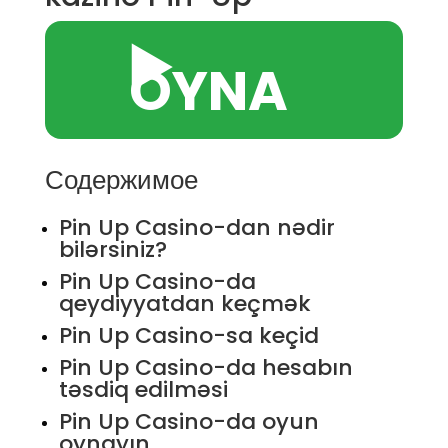
▶️
OYNA
Содержимое
Pin Up Casino-dan nədir
bilərsiniz?
Pin Up Casino-da
qeydiyyatdan keçmək
Pin Up Casino-sa keçid
Pin Up Casino-da hesabın
təsdiq edilməsi
Pin Up Casino-da oyun
oynayın