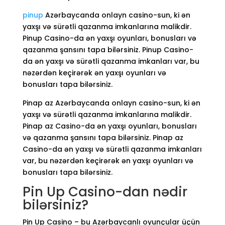
pinup
Azərbaycanda onlayn casino-sun, ki ən
yaxşı və sürətli qazanma imkanlarına malikdir.
Pinup Casino-da ən yaxşı oyunları, bonusları və
qazanma şansını tapa bilərsiniz. Pinup Casino-
da ən yaxşı və sürətli qazanma imkanları var, bu
nəzərdən keçirərək ən yaxşı oyunları və
bonusları tapa bilərsiniz.
Pinap az Azərbaycanda onlayn casino-sun, ki ən
yaxşı və sürətli qazanma imkanlarına malikdir.
Pinap az Casino-da ən yaxşı oyunları, bonusları
və qazanma şansını tapa bilərsiniz. Pinap az
Casino-da ən yaxşı və sürətli qazanma imkanları
var, bu nəzərdən keçirərək ən yaxşı oyunları və
bonusları tapa bilərsiniz.
Pin Up Casino-dan nədir
bilərsiniz?
Pin Up Casino – bu Azərbaycanlı oyunçular üçün