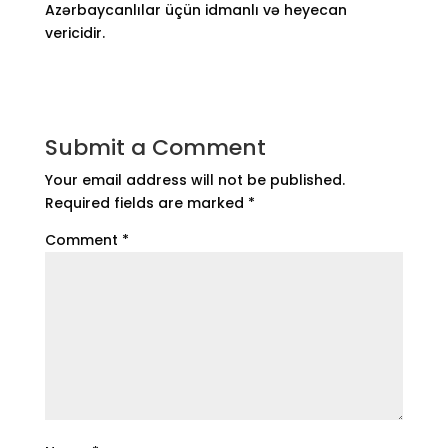
Azərbaycanlılar üçün idmanlı və heyecan
vericidir.
Submit a Comment
Your email address will not be published.
Required fields are marked
*
Comment
*