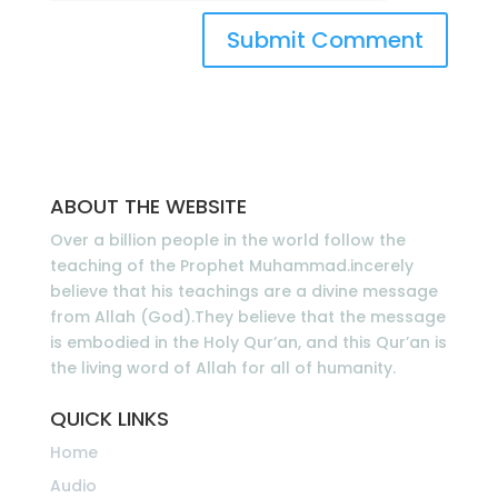
ABOUT THE WEBSITE
Over a billion people in the world follow the
teaching of the Prophet Muhammad.incerely
believe that his teachings are a divine message
from Allah (God).They believe that the message
is embodied in the Holy Qur’an, and this Qur’an is
the living word of Allah for all of humanity.
QUICK LINKS
Home
Audio