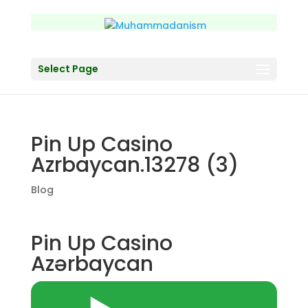
Select Page
Pin Up Casino
Azrbaycan.13278 (3)
Blog
Pin Up Casino
Azərbaycan