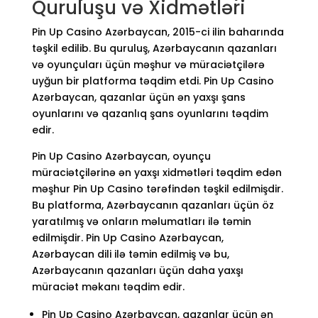
Quruluşu və Xidmətləri
Pin Up Casino Azərbaycan, 2015-ci ilin baharında
təşkil edilib. Bu quruluş, Azərbaycanın qazanları
və oyunçuları üçün məşhur və müraciətçilərə
uyğun bir platforma təqdim etdi. Pin Up Casino
Azərbaycan, qazanlar üçün ən yaxşı şans
oyunlarını və qazanlıq şans oyunlarını təqdim
edir.
Pin Up Casino Azərbaycan, oyunçu
müraciətçilərinə ən yaxşı xidmətləri təqdim edən
məşhur Pin Up Casino tərəfindən təşkil edilmişdir.
Bu platforma, Azərbaycanın qazanları üçün öz
yaratılmış və onların məlumatları ilə təmin
edilmişdir. Pin Up Casino Azərbaycan,
Azərbaycan dili ilə təmin edilmiş və bu,
Azərbaycanın qazanları üçün daha yaxşı
müraciət məkanı təqdim edir.
Pin Up Casino Azərbaycan, qazanlar üçün ən