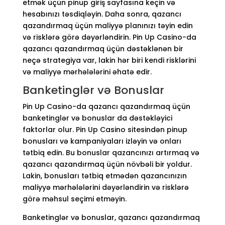
etmək üçün pinup giriş sayfasına keçin və
hesabınızı təsdiqləyin. Daha sonra, qazancı
qazandırmaq üçün maliyyə planınızı təyin edin
və risklərə görə dəyərləndirin. Pin Up Casino-da
qazancı qazandırmaq üçün dəstəklənən bir
neçə strategiya var, lakin hər biri kendi risklərini
və maliyyə mərhələlərini əhatə edir.
Banketinglər və Bonuslar
Pin Up Casino-da qazancı qazandırmaq üçün
banketinglər və bonuslar da dəstəkləyici
faktorlar olur. Pin Up Casino sitesindən pinup
bonusları və kampaniyaları izləyin və onları
tətbiq edin. Bu bonuslar qazancınızı artırmaq və
qazancı qazandırmaq üçün növbəli bir yoldur.
Lakin, bonusları tətbiq etmədən qazancınızın
maliyyə mərhələlərini dəyərləndirin və risklərə
görə məhsul seçimi etməyin.
Banketinglər və bonuslar, qazancı qazandırmaq