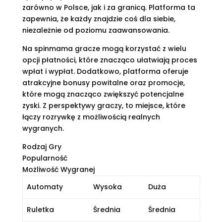
zarówno w Polsce, jak i za granicą. Platforma ta
zapewnia, że każdy znajdzie coś dla siebie,
niezależnie od poziomu zaawansowania.
Na spinmama gracze mogą korzystać z wielu
opcji płatności, które znacząco ułatwiają proces
wpłat i wypłat. Dodatkowo, platforma oferuje
atrakcyjne bonusy powitalne oraz promocje,
które mogą znacząco zwiększyć potencjalne
zyski. Z perspektywy graczy, to miejsce, które
łączy rozrywkę z możliwością realnych
wygranych.
Rodzaj Gry
Popularność
Możliwość Wygranej
Automaty
Wysoka
Duża
Ruletka
Średnia
Średnia