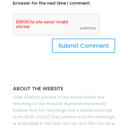
browser for the next time I comment.
ABOUT THE WEBSITE
Over a billion people in the world follow the
teaching of the Prophet Muhammad.incerely
believe that his teachings are a divine message
from Allah (God).They believe that the message
is embodied in the Holy Qur’an, and this Qur’an is