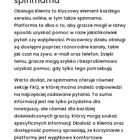
spinmama
Obsługa klienta to kluczowy element każdego
serwisu online, w tym także spinmama.
Platforma ta dba o to, aby gracze mogli w łatwy
sposób uzyskać pomoc w razie jakichkolwiek
pytań czy wątpliwości. Pracownicy działu obsługi
są dostępni poprzez różnorodne kanały, takie
jak czat na żywo, e-mail oraz telefon. Dzięki
temu, gracze mogą szybko i bezproblemowo
uzyskać pomoc, gdy tylko tego potrzebują.
Warto dodać, że spinmama oferuje również
sekcję FAQ, w której można znaleźć odpowiedzi
na najczęściej zadawane pytania. Ta suma
informacji jest nie tylko przydatna dla
nowicjuszy, ale również dla bardziej
doświadczonych graczy, którzy mogą szukać
specyficznych informacji. Dbałość o klienta oraz
dostępność pomocy sprawiają, że korzystanie z
platformy jest wyjątkowo komfortowe.