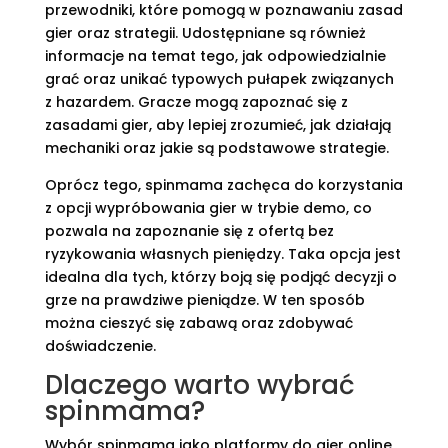
przewodniki, które pomogą w poznawaniu zasad
gier oraz strategii. Udostępniane są również
informacje na temat tego, jak odpowiedzialnie
grać oraz unikać typowych pułapek związanych
z hazardem. Gracze mogą zapoznać się z
zasadami gier, aby lepiej zrozumieć, jak działają
mechaniki oraz jakie są podstawowe strategie.
Oprócz tego, spinmama zachęca do korzystania
z opcji wypróbowania gier w trybie demo, co
pozwala na zapoznanie się z ofertą bez
ryzykowania własnych pieniędzy. Taka opcja jest
idealna dla tych, którzy boją się podjąć decyzji o
grze na prawdziwe pieniądze. W ten sposób
można cieszyć się zabawą oraz zdobywać
doświadczenie.
Dlaczego warto wybrać
spinmama?
Wybór spinmama jako platformy do gier online