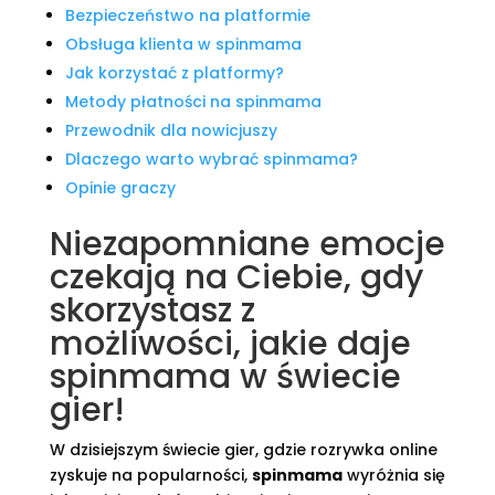
Bezpieczeństwo na platformie
Obsługa klienta w spinmama
Jak korzystać z platformy?
Metody płatności na spinmama
Przewodnik dla nowicjuszy
Dlaczego warto wybrać spinmama?
Opinie graczy
Niezapomniane emocje
czekają na Ciebie, gdy
skorzystasz z
możliwości, jakie daje
spinmama w świecie
gier!
W dzisiejszym świecie gier, gdzie rozrywka online
zyskuje na popularności,
spinmama
wyróżnia się