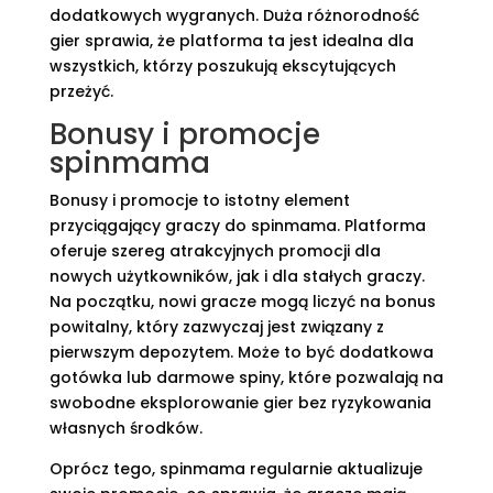
dodatkowych wygranych. Duża różnorodność
gier sprawia, że platforma ta jest idealna dla
wszystkich, którzy poszukują ekscytujących
przeżyć.
Bonusy i promocje
spinmama
Bonusy i promocje to istotny element
przyciągający graczy do spinmama. Platforma
oferuje szereg atrakcyjnych promocji dla
nowych użytkowników, jak i dla stałych graczy.
Na początku, nowi gracze mogą liczyć na bonus
powitalny, który zazwyczaj jest związany z
pierwszym depozytem. Może to być dodatkowa
gotówka lub darmowe spiny, które pozwalają na
swobodne eksplorowanie gier bez ryzykowania
własnych środków.
Oprócz tego, spinmama regularnie aktualizuje