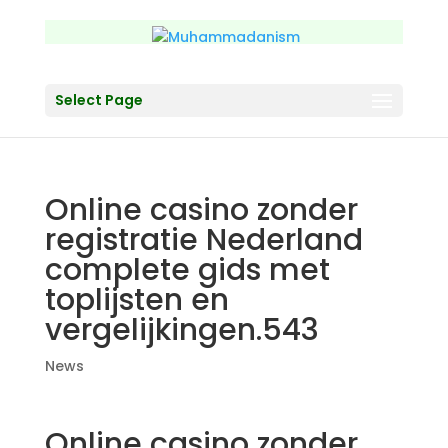
Select Page
Online casino zonder
registratie Nederland
complete gids met
toplijsten en
vergelijkingen.543
News
Online casino zonder