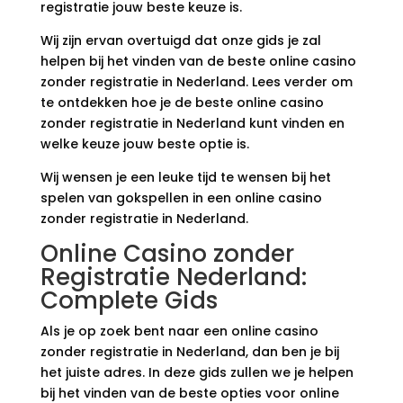
registratie jouw beste keuze is.
Wij zijn ervan overtuigd dat onze gids je zal
helpen bij het vinden van de beste online casino
zonder registratie in Nederland. Lees verder om
te ontdekken hoe je de beste online casino
zonder registratie in Nederland kunt vinden en
welke keuze jouw beste optie is.
Wij wensen je een leuke tijd te wensen bij het
spelen van gokspellen in een online casino
zonder registratie in Nederland.
Online Casino zonder
Registratie Nederland:
Complete Gids
Als je op zoek bent naar een online casino
zonder registratie in Nederland, dan ben je bij
het juiste adres. In deze gids zullen we je helpen
bij het vinden van de beste opties voor online