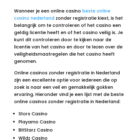
Wanneer je een online casino
beste online
casino nederland
zonder registratie kiest, is het
belangrijk om te controleren of het casino een
geldig licentie heeft en of het casino veilig is. Je
kunt dit controleren door te kijken naar de
licentie van het casino en door te lezen over de
veiligheidsmaatregelen die het casino heeft
genomen.
Online casinos zonder registratie in Nederland
zijn een excellente optie voor iedereen die op
zoek is naar een veil en gemakkelijk gokken
ervaring. Hieronder vind je een lijst met de beste
online casinos zonder registratie in Nederland:
Stors Casino
Playamo Casino
BitStarz Casino
Wildz Casino