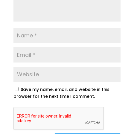
Save my name, email, and website in this
browser for the next time I comment.