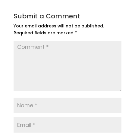
Submit a Comment
Your email address will not be published.
Required fields are marked
*