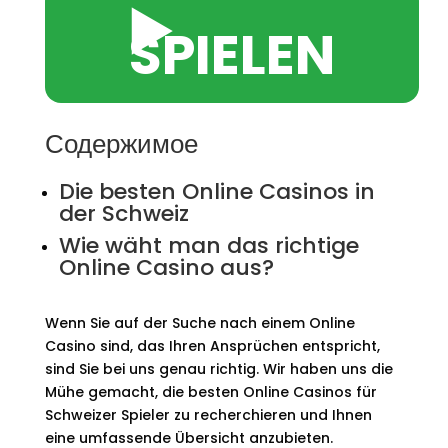
▶️
SPIELEN
Содержимое
Die besten Online Casinos in
der Schweiz
Wie wäht man das richtige
Online Casino aus?
Wenn Sie auf der Suche nach einem Online
Casino sind, das Ihren Ansprüchen entspricht,
sind Sie bei uns genau richtig. Wir haben uns die
Mühe gemacht, die besten Online Casinos für
Schweizer Spieler zu recherchieren und Ihnen
eine umfassende Übersicht anzubieten.