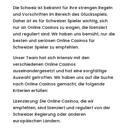
Die Schweiz ist bekannt für ihre strengen Regeln
und Vorschriften im Bereich des Glücksspiels.
Daher ist es für Schweizer Spieler wichtig, sich
nur an Online Casinos zu wagen, die lizenziert
und reguliert sind. Wir haben uns bemüht, nur die
besten und seriösen Online Casinos für
Schweizer Spieler zu empfehlen.
Unser Team hat sich intensiv mit den
verschiedenen Online Casinos
auseinandergesetzt und hat eine sorgfältige
Auswahl getroffen. Wir haben uns auf die Suche
nach Online Casinos gemacht, die folgende
Kriterien erfüllen:
Lizenzierung: Die Online Casinos, die wir
empfehlen, sind lizenziert und reguliert von der
Schweizer Regierung oder anderen
europäischen Ländern.