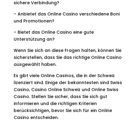
sichere Verbindung?
– Anbietet das Online Casino verschiedene Boni
und Promotionen?
– Bietet das Online Casino eine gute
Unterstützung an?
Wenn Sie sich an diese Fragen halten, können Sie
sicherstellen, dass Sie das richtige Online Casino
ausgewählt haben.
Es gibt viele Online Casinos, die in der Schweiz
lizenziert sind. Einige der bekanntesten sind Swiss
Casino, Casino Online Schweiz und Online Swiss
Casino. Stellen Sie sicher, dass Sie sich gut
informieren und die richtigen Kriterien
berücksichtigen, bevor Sie sich für ein Online
Casino entscheiden.