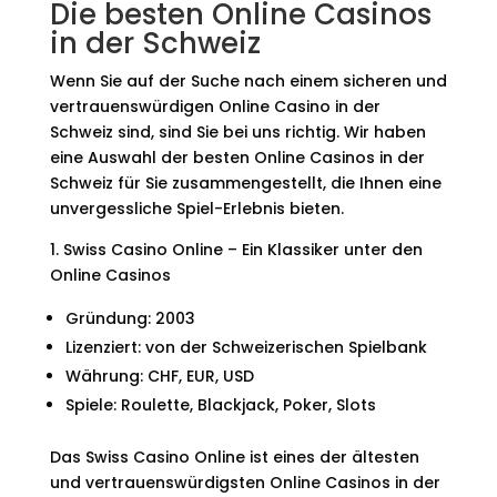
Die besten Online Casinos
in der Schweiz
Wenn Sie auf der Suche nach einem sicheren und
vertrauenswürdigen Online Casino in der
Schweiz sind, sind Sie bei uns richtig. Wir haben
eine Auswahl der besten Online Casinos in der
Schweiz für Sie zusammengestellt, die Ihnen eine
unvergessliche Spiel-Erlebnis bieten.
1. Swiss Casino Online – Ein Klassiker unter den
Online Casinos
Gründung: 2003
Lizenziert: von der Schweizerischen Spielbank
Währung: CHF, EUR, USD
Spiele: Roulette, Blackjack, Poker, Slots
Das Swiss Casino Online ist eines der ältesten
und vertrauenswürdigsten Online Casinos in der