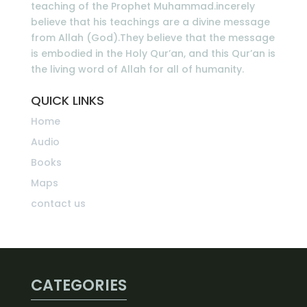
teaching of the Prophet Muhammad.incerely
believe that his teachings are a divine message
from Allah (God).They believe that the message
is embodied in the Holy Qur’an, and this Qur’an is
the living word of Allah for all of humanity.
QUICK LINKS
Home
Audio
Books
Maps
contact us
CATEGORIES