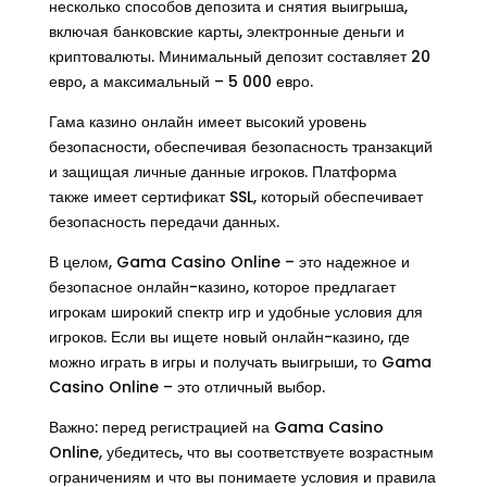
несколько способов депозита и снятия выигрыша,
включая банковские карты, электронные деньги и
криптовалюты. Минимальный депозит составляет 20
евро, а максимальный – 5 000 евро.
Гама казино онлайн имеет высокий уровень
безопасности, обеспечивая безопасность транзакций
и защищая личные данные игроков. Платформа
также имеет сертификат SSL, который обеспечивает
безопасность передачи данных.
В целом, Gama Casino Online – это надежное и
безопасное онлайн-казино, которое предлагает
игрокам широкий спектр игр и удобные условия для
игроков. Если вы ищете новый онлайн-казино, где
можно играть в игры и получать выигрыши, то Gama
Casino Online – это отличный выбор.
Важно: перед регистрацией на Gama Casino
Online, убедитесь, что вы соответствуете возрастным
ограничениям и что вы понимаете условия и правила