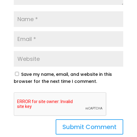
Save my name, email, and website in this
browser for the next time I comment.