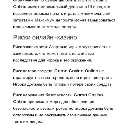
Ограничения по сумме депозита. Gama Casino
Online имеет минимальный депозит в 10 евро, что
позволяет игрокам начать играть с минимальными
затратами. Максимум депозита может варьироваться
в зависимости от метода оплаты.
Риски онлайн-казино
Риск зависимости. Азартные игры могут привести к
зависимости, что может иметь негативные
последствия для игрока и его окружения.
Риск потери средств. Gama Casino Online не
гарантирует возврат средств, если игрок проиграет.
Игроки должны быть готовы к потере своих средств.
Риск нарушения безопасности. Gama Casino
Online принимает меры для обеспечения
безопасности своих игроков, но игроки должны быть
осторожны и не раскрывать свои личные данные
третьим лицам.