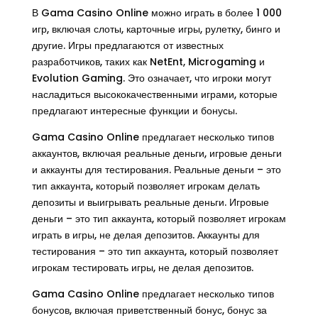
В Gama Casino Online можно играть в более 1 000
игр, включая слоты, карточные игры, рулетку, бинго и
другие. Игры предлагаются от известных
разработчиков, таких как NetEnt, Microgaming и
Evolution Gaming. Это означает, что игроки могут
насладиться высококачественными играми, которые
предлагают интересные функции и бонусы.
Gama Casino Online предлагает несколько типов
аккаунтов, включая реальные деньги, игровые деньги
и аккаунты для тестирования. Реальные деньги – это
тип аккаунта, который позволяет игрокам делать
депозиты и выигрывать реальные деньги. Игровые
деньги – это тип аккаунта, который позволяет игрокам
играть в игры, не делая депозитов. Аккаунты для
тестирования – это тип аккаунта, который позволяет
игрокам тестировать игры, не делая депозитов.
Gama Casino Online предлагает несколько типов
бонусов, включая приветственный бонус, бонус за