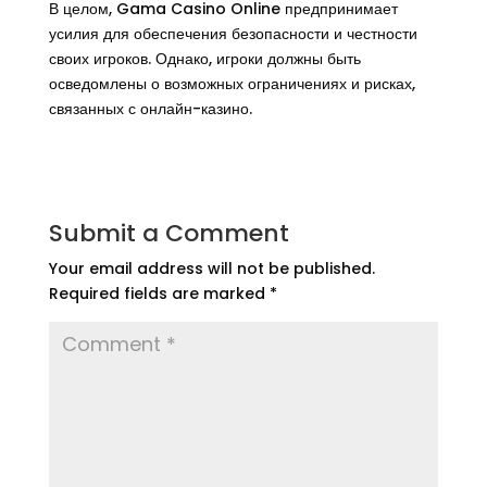
В целом, Gama Casino Online предпринимает
усилия для обеспечения безопасности и честности
своих игроков. Однако, игроки должны быть
осведомлены о возможных ограничениях и рисках,
связанных с онлайн-казино.
Submit a Comment
Your email address will not be published.
Required fields are marked
*