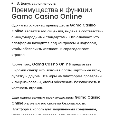
3. Бонус за лояльность
Преимущества и функции
Gama Casino Online
Одним из основных преимуществ Gama Casino
Online является его лицензия, выдана в соответствии
с международными стандартами. Это означает, что
платформа находится под контролем и надзором,
чтобы обеспечить честность и справедливость
игроков.
Кроме того, Gama Casino Online предлагает
широкий спектр игр, включая слоты, карточные игры,
рулетку и другие. Все игры на платформе проверены
и лицензированы, чтобы обеспечить безопасность и
честность игроков.
Еще одним важным преимуществом Gama Casino
Online является его система безопасности.
Платформа использует защищенный соединение,