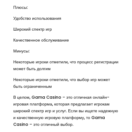
Плюсы:
Удобство использования
Широкий спектр игр
Качественное обслуживание
Минусы:
Некоторые игроки отметили, что процесс регистрации
может быть долгим
Некоторые игроки отметили, что выбор игр может
быть ограниченным
В целом, Gama Casino – это отличная онлайн-
игровая платформа, которая предлагает игрокам
широкий спектр игр и услуг. Если вы ищете надежную
и качественную игровую платформу, то Gama
Casino – это отличный выбор.