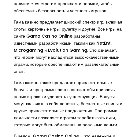
подчиняется строгим правилам и нормам, чтобы
обеспечить безопасность и честность игроков.
Гама казино предлагает широкий спектр игр, включая
слоты, карточные игры, рулетку и другие. Все игры на
сайте Gama Casino Online разработаны
известными разработчиками, такими как NetEnt,
Microgaming и Evolution Gaming. Это означает,
что игроки могут насладиться высококачественными
играми, которые обеспечивают им развлекательный
опыт.
Гама казино также предлагает привлекательные
бонусы и программы лояльности, чтобы привлечь
новых игроков и удержать существующих. Бонусы
могут включать в себя депозиты, бесплатные спины и
другие привлекательные предложения. Программа
лояльности позволяет игрокам зарабатывать очки,
которые могут быть обменены на реальные деньги.
В целом, Gama Casino Online – это надежное и