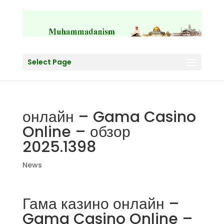
Select Page
онлайн – Gama Casino
Online – обзор
2025.1398
News
Гама казино онлайн –
Gama Casino Online –