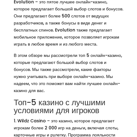
Evolution – это пятое лучшее онлайн-казино,
которое предлагает большой выбор слотов и бонусов.
Они предлагают более 500 слотов от ведущих
разработчиков, а также бонусы в виде денег и
бесплатных спинов. Evolution также предлагает
мобильное приложение, которое позволяет игрокам
играть в любое время и из любого места.
В этом обзоре мы рассмотрели топ 5 онлайн-казино,
которые предлагают большой выбор слотов и
бонусов. Мы также рассмотрели, какие факторы
нужно учитывать при выборе онлайн-казино. Мы
надеем, что это поможет вам найти лучшее онлайн-
казино для вас.
Топ-5 казино с лучшими
условиями для игроков
1. Wildz Casino – это казино, которое предлагает
игрокам более 2 000 игр на деньги, включая слоты,
карточные игры и рулетку. Программа лояльности