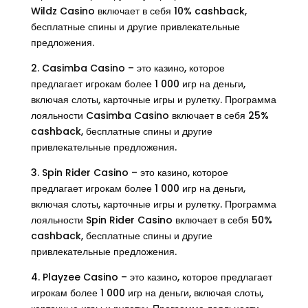
Wildz Casino включает в себя 10% cashback,
бесплатные спины и другие привлекательные
предложения.
2. Casimba Casino – это казино, которое
предлагает игрокам более 1 000 игр на деньги,
включая слоты, карточные игры и рулетку. Программа
лояльности Casimba Casino включает в себя 25%
cashback, бесплатные спины и другие
привлекательные предложения.
3. Spin Rider Casino – это казино, которое
предлагает игрокам более 1 000 игр на деньги,
включая слоты, карточные игры и рулетку. Программа
лояльности Spin Rider Casino включает в себя 50%
cashback, бесплатные спины и другие
привлекательные предложения.
4. Playzee Casino – это казино, которое предлагает
игрокам более 1 000 игр на деньги, включая слоты,