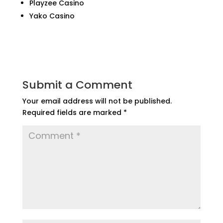
Playzee Casino
Yako Casino
Submit a Comment
Your email address will not be published.
Required fields are marked
*