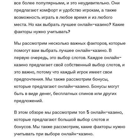
все более популярными, и это неудивительно. Они
предлагают комфорт и удобство игрокам, а также
возможность играть в любое время и из любого
места. Но как выбрать лучшее онлайн-казино? Какие
факторы нужно учитывать?
Мы рассмотрим несколько важных факторов, которые
помогут вам выбрать лучшее онлайн-казино. В
первую очередь, это выбор слотов. Каждое онлайн-
казино предлагает свой собственный выбор слотов, и
это важно, потому что каждый игрок имеет свои
предпочтения. Мы также рассмотрим бонусы,
которые предлагают онлайн-казино. Бонусы могут
быть в виде денег, бесплатных спинов или других
предложений.
В этом обзоре мы рассмотрим топ 5 онлайн-казино,
которые предлагают большой выбор слотов и
бонусов. Мы также рассмотрим, какие факторы нужно
учитывать при выборе онлайн-казино.