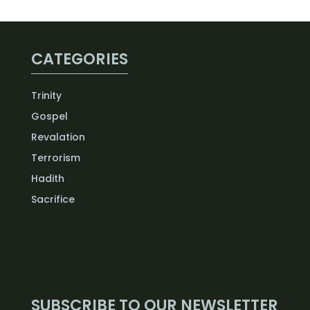
CATEGORIES
Trinity
Gospel
Revalation
Terrorism
Hadith
Sacrifice
SUBSCRIBE TO OUR NEWSLETTER