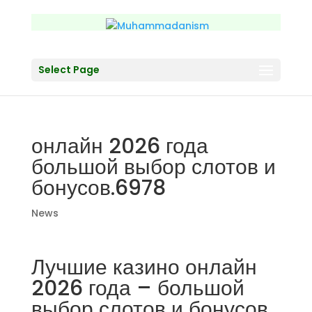
Select Page
онлайн 2026 года
большой выбор слотов и
бонусов.6978
News
Лучшие казино онлайн
2026 года – большой
выбор слотов и бонусов