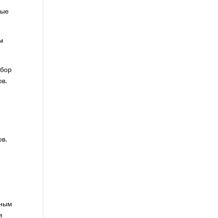
ные
ем
ыбор
ов.
ов.
м
сным
я