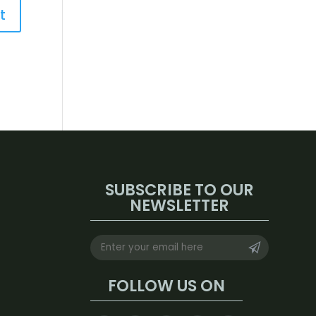
SUBSCRIBE TO OUR
NEWSLETTER
FOLLOW US ON