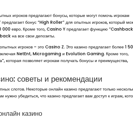
тных игроков предлагают бонусы, которые могут помочь игрокам
 предлагает бонус “High Roller” для опытных игроков, который мо
0 000 евро. Кроме того, Casino Y предлагает функцию “Cashback
back на все свои депозиты.
пытных игроков – это Casino Z. Это казино предлагает более 1 5
 включая NetEnt, Microgaming и Evolution Gaming. Кроме того,
”, которая позволяет игрокам получать бонусы и преимущества,
зино: советы и рекомендации
пных слотов. Некоторые онлайн казино предлагают только несколь
Вам нужно убедиться, что казино предлагает вам доступ к играм, кот
онлайн казино