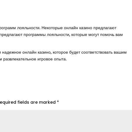
программ лояльности. Некоторые онлайн казино предлагают
е предлагают программы лояльности, которые могут помочь вам
и надежное онлайн казино, которое будет соответствовать вашим
и развлекательное игровое опыта.
equired fields are marked
*