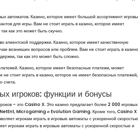
ых автоматов. Казино, которое имеет большой ассортимент игров
нтов для игры. Вам не стоит играть в казино, которое имеет
так как это может быть скучно.
во клиентской поддержки. Казино, которое имеет качественную
чае возникших вопросов или проблем. Вам не стоит играть в казино
держки, так как это может быть сложно.
латежей. Казино, которое имеет безопасные платежи, может
 не стоит играть в казино, которое не имеет безопасных платежей,
о счета.
ых игроков: функции и бонусы
роков – это Casino X. Это казино предлагает более 2 000 игровых
 NetEnt, Microgaming и Evolution Gaming. Кроме того, Casino X
воляет игрокам играть в игровые автоматы с ускоренной скоростью
ет игрокам играть в игровые автоматы с ускоренной скоростью и