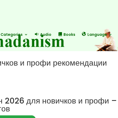
Categories
Audio
Books
Language
ичков и профи рекомендации
н 2026 для новичков и профи –
тов