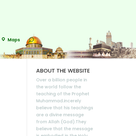
Maps
ABOUT THE WEBSITE
Over a billion people in
the world follow the
teaching of the Prophet
Muhammad.incerely
believe that his teachings
are a divine message
from Allah (God).They
believe that the message
is embodied in the Holy