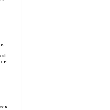
e,
e di
 nel
anere