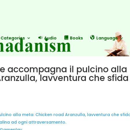
Categories
Audio
Books
Language
e accompagna il pulcino alla
anzulla, lavventura che sfida 
cino alla meta: Chicken road Aranzulla, lavventura che sfida
enalina ad ogni attraversamento.
l Gameplay