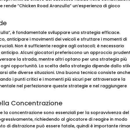
che rende “Chicken Road Aranzulla” un’esperienza di gioco
ide
ulla”, è fondamentale sviluppare una strategia efficace.
o, anticipare i movimenti dei veicoli e sfruttare i momenti di
uciali. Non è sufficiente reagire agli ostacoli; è necessario
n anticipo. Alcuni giocatori preferiscono un approccio prudent
ersare la strada, mentre altri optano per una strategia più
gni opportunità. La scelta della strategia dipende dallo stil
arsi alle diverse situazioni. Una buona tecnica consiste anche
ando i punti critici e i momenti più sicuri per attraversare la
mentale nel perfezionare queste strategie e nel raggiungere
della Concentrazione
di e la concentrazione sono essenziali per la sopravvivenza del
rogressivamente, richiedendo al giocatore di reagire in modo
nto di distrazione può essere fatale, quindi è importante rim