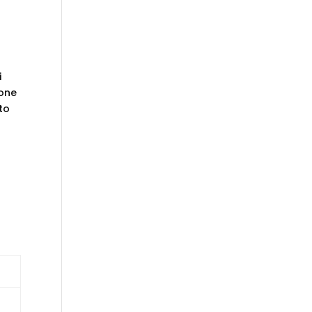
i
ione
tto