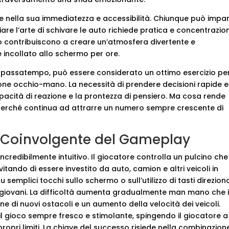
de nella sua immediatezza e accessibilità. Chiunque può impa
re l’arte di schivare le auto richiede pratica e concentrazio
o contribuiscono a creare un’atmosfera divertente e
e incollato allo schermo per ore.
 passatempo, può essere considerato un ottimo esercizio per
zione occhio-mano. La necessità di prendere decisioni rapide e
capacità di reazione e la prontezza di pensiero. Ma cosa rende
 perché continua ad attrarre un numero sempre crescente di
a Coinvolgente del Gameplay
ncredibilmente intuitivo. Il giocatore controlla un pulcino che
tando di essere investito da auto, camion e altri veicoli in
 semplici tocchi sullo schermo o sull’utilizzo di tasti direziona
ù giovani. La difficoltà aumenta gradualmente man mano che i
one di nuovi ostacoli e un aumento della velocità dei veicoli.
l gioco sempre fresco e stimolante, spingendo il giocatore a
 propri limiti. La chiave del successo risiede nella combinazion