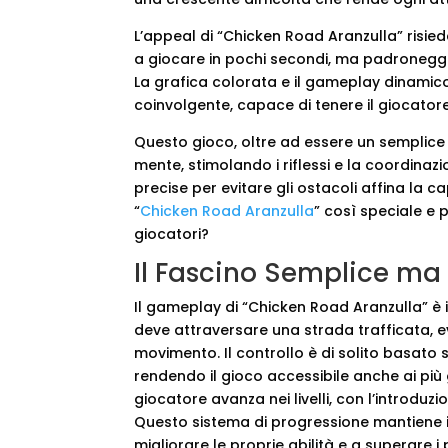
L’appeal di “Chicken Road Aranzulla” risie
a giocare in pochi secondi, ma padroneggia
La grafica colorata e il gameplay dinamic
coinvolgente, capace di tenere il giocator
Questo gioco, oltre ad essere un semplice
mente, stimolando i riflessi e la coordina
precise per evitare gli ostacoli affina la 
“
Chicken Road Aranzulla
” così speciale e
giocatori?
Il Fascino Semplice m
Il gameplay di “Chicken Road Aranzulla” è i
deve attraversare una strada trafficata, evi
movimento. Il controllo è di solito basato su
rendendo il gioco accessibile anche ai pi
giocatore avanza nei livelli, con l’introduzi
Questo sistema di progressione mantiene i
migliorare le proprie abilità e a superare i