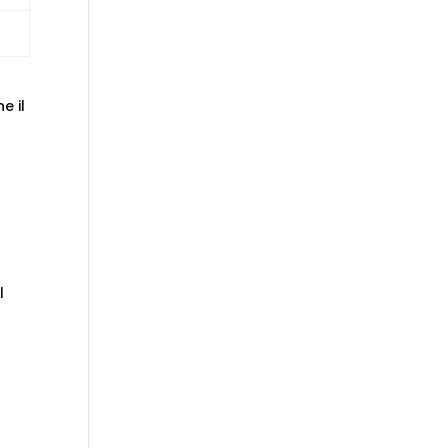
e il
l