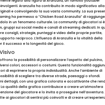
amente legato alla figura di Aranzulla, un famoso youtuber
coinvolgenti. Aranzulla ha contribuito in modo significativo alla
riginali e coinvolgendo la sua vasta community. La sua prese
treaming ha permesso a “Chicken Road Aranzulla” di raggiunge
olo in un fenomeno culturale. La community di giocatori si è
 gruppi sui social media e canali di streaming dedicati. In qu
re consigli, strategie, punteggi e video delle proprie partite,
porto reciproco. L’influenza di Aranzulla e la vitalità della
il successo e la longevità del gioco.
Visivo
ffrono la possibilità di personalizzare l’aspetto del pulcino,
iversi colori, accessori o costumi. Questa funzionalità aggiu
ori di esprimere la propria individualità. Anche l’ambiente di
sibilità di scegliere tra diverse strade, paesaggi o sfondi.
imi dettagli, con una grafica colorata e accattivante che ren
. La qualità della grafica contribuisce a creare un’atmosfera
enzione del giocatore e lo invita a proseguire nell’avventura.
te ai giocatori di sentirsi più coinvolti e di creare un’esperien