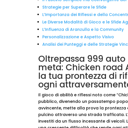
Strategie per Superare le Sfide
L’Importanza dei Riflessi e della Concent
Le Diverse Modalità di Gioco e le Sfide A
L’Influenza di Aranzulla e la Community
Personalizzazione e Aspetto Visivo
Analisi dei Punteggi e delle Strategie Vinc
Oltrepassa 999 auto 
meta: Chicken road A
la tua prontezza di ri
ogni attraversament
Il gioco di abilità e riflessi noto come “Ch
pubblico, divenendo un passatempo popolar
avvincente, mette alla prova la prontezza 
pulcino attraverso una strada trafficata. L
investiti da un flusso incessante di veico
una crescente difficoltà che rende ogni 