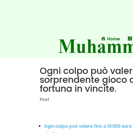
Home
Ogni colpo può valere
sorprendente gioco d
fortuna in vincite.
Post
Ogni colpo può valere fino a 10.000 euro