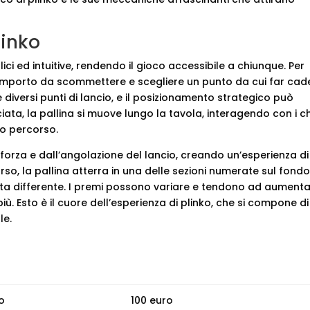
linko
 ed intuitive, rendendo il gioco accessibile a chiunque. Per
l’importo da scommettere e scegliere un punto da cui far cad
 diversi punti di lancio, e il posizionamento strategico può
nciata, la pallina si muove lungo la tavola, interagendo con i c
uo percorso.
 forza e dall’angolazione del lancio, creando un’esperienza di
rso, la pallina atterra in una delle sezioni numerate sul fondo
ita differente. I premi possono variare e tendono ad aument
. Esto è il cuore dell’esperienza di plinko, che si compone di
le.
o
100 euro