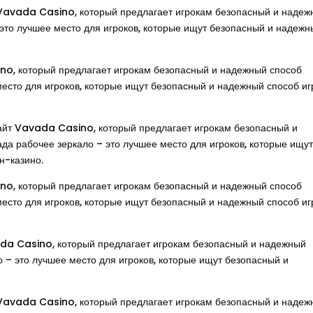
 Vavada Casino, который предлагает игрокам безопасный и наде
 это лучшее место для игроков, которые ищут безопасный и надеж
o, который предлагает игрокам безопасный и надежный способ
место для игроков, которые ищут безопасный и надежный способ иг
айт Vavada Casino, который предлагает игрокам безопасный и
да рабочее зеркало – это лучшее место для игроков, которые ищу
н-казино.
o, который предлагает игрокам безопасный и надежный способ
место для игроков, которые ищут безопасный и надежный способ иг
da Casino, который предлагает игрокам безопасный и надежный
о – это лучшее место для игроков, которые ищут безопасный и
 Vavada Casino, который предлагает игрокам безопасный и наде