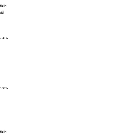
жный
ный
рать
т
рать
жный