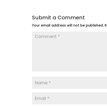
Submit a Comment
Your email address will not be published.
R