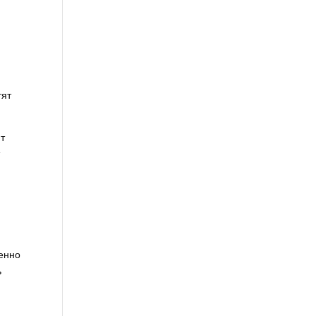
тят
йт
т
бенно
ь