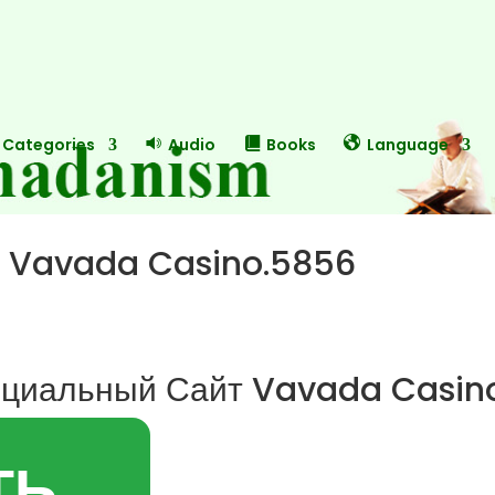
Categories
Audio
Books
Language
 Vavada Casino.5856
ициальный Сайт Vavada Casin
ТЬ