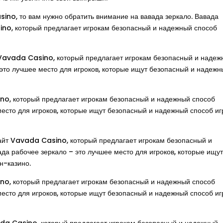
no, то вам нужно обратить внимание на вавада зеркало. Вавада
no, который предлагает игрокам безопасный и надежный способ
 Vavada Casino, который предлагает игрокам безопасный и наде
 это лучшее место для игроков, которые ищут безопасный и надеж
o, который предлагает игрокам безопасный и надежный способ
место для игроков, которые ищут безопасный и надежный способ иг
айт Vavada Casino, который предлагает игрокам безопасный и
да рабочее зеркало – это лучшее место для игроков, которые ищу
н-казино.
o, который предлагает игрокам безопасный и надежный способ
место для игроков, которые ищут безопасный и надежный способ иг