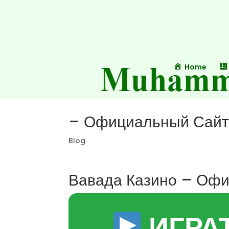
Home
– Официальный Сайт
Blog
Вавада Казино – Оф
ИГРА