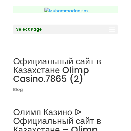
Select Page
Официальный сайт в
Казахстане Olimp
Casino.7865 (2)
Blog
Олимп Казино ᐉ
Официальный сайт в
Казахстане – Olimp