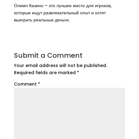
Олимп Казино – это лучшее место для игроков,
которые ищут развлекательный опыт и хотят
выиграть реальные деньги.
Submit a Comment
Your email address will not be published.
Required fields are marked
*
Comment
*