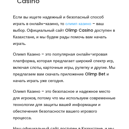
Casino
Если вы ищете надежный и безопасный способ
играть в онлайн-казино, то
олимп казино
– ваш
выбор. Официальный сайт Olimp Casino доступен в
Казахстане, и мы будем рады помочь вам начать
играть.
Олимп Казино – это популярная онлайн-игровая
платформа, которая предлагает широкий спектр игр,
включая слоты, карточные игры, рулетку и другие. Мы
предлагаем вам скачать приложение Olimp Bet и
начать играть уже сегодня.
Олимп Казино – это безопасное и надежное место
для игроков, потому что мы используем современные
технологии для защиты вашей информации и
обеспечения безопасности вашего игрового
процесса.
Наш официальный сайт доступен в Казахстане, и мы