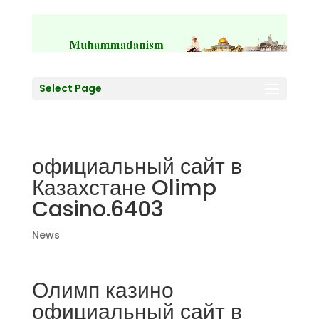
Select Page
официальный сайт в
Казахстане Olimp
Casino.6403
News
Олимп казино
официальный сайт в