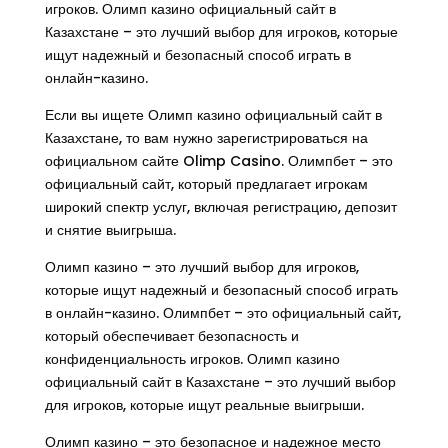
игроков. Олимп казино официальный сайт в
Казахстане – это лучший выбор для игроков, которые
ищут надежный и безопасный способ играть в
онлайн-казино.
Если вы ищете Олимп казино официальный сайт в
Казахстане, то вам нужно зарегистрироваться на
официальном сайте Olimp Casino. Олимпбет – это
официальный сайт, который предлагает игрокам
широкий спектр услуг, включая регистрацию, депозит
и снятие выигрыша.
Олимп казино – это лучший выбор для игроков,
которые ищут надежный и безопасный способ играть
в онлайн-казино. Олимпбет – это официальный сайт,
который обеспечивает безопасность и
конфиденциальность игроков. Олимп казино
официальный сайт в Казахстане – это лучший выбор
для игроков, которые ищут реальные выигрыши.
Олимп казино – это безопасное и надежное место