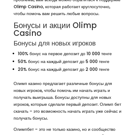
Olimp Casino, которая работает круглосуточно,
чтобы помочь вам решить любые вопросы.
Бонусы и акции Olimp
Casino
Бонусы для новых игроков
100% бонус на первое депозит до 10 000 тенге
50% бонус на каждый депозит до 5 000 тенге
20% бонус на каждый депозит до 2 000 тенге
Олимп казино предлагает различные бонусы для
новых игроков, чтобы помочь им начать играть и
получать выигрыша. Бонусы доступны для новых
игроков, которые сделали первый депозит. Олимп бет
скачать – это возможность начать играть уже сейчас и
получать бонусы.
Олимпбет – это не только казино, но и сообщество