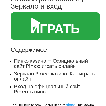
Зеркало и вход
▶️
ИГРАТЬ
Содержимое
Пинко казино – Официальный
сайт Pinco играть онлайн
Зеркало Pinco казино: Как играть
онлайн
Вход на официальный сайт
Pinco казино
Если вы ищете официальный сайт
pinco
, где можно