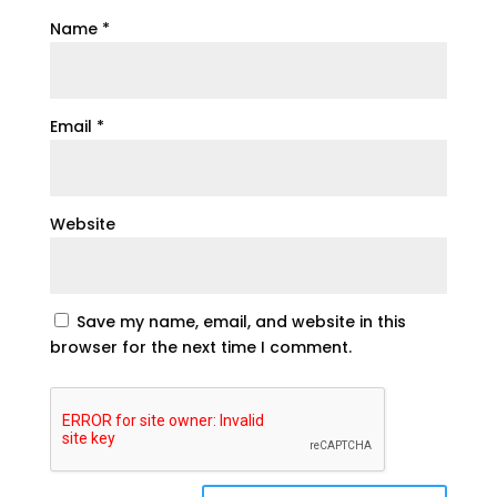
Name
*
Email
*
Website
Save my name, email, and website in this
browser for the next time I comment.