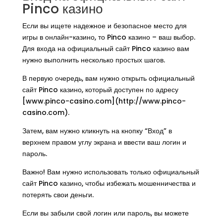
Pinco казино
Если вы ищете надежное и безопасное место для
игры в онлайн-казино, то Pinco казино – ваш выбор.
Для входа на официальный сайт Pinco казино вам
нужно выполнить несколько простых шагов.
В первую очередь, вам нужно открыть официальный
сайт Pinco казино, который доступен по адресу
[www.pinco-casino.com](http://www.pinco-
casino.com).
Затем, вам нужно кликнуть на кнопку “Вход” в
верхнем правом углу экрана и ввести ваш логин и
пароль.
Важно! Вам нужно использовать только официальный
сайт Pinco казино, чтобы избежать мошенничества и
потерять свои деньги.
Если вы забыли свой логин или пароль, вы можете