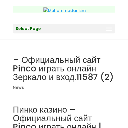
Select Page
– Официальный сайт
Pinco играть онлайн
Зеркало и вход.11587 (2)
News
Пинко казино –
Официальный сайт
Pinco играть онлайн |