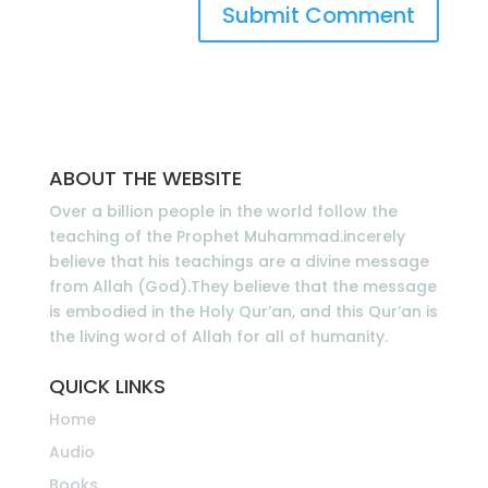
ABOUT THE WEBSITE
Over a billion people in the world follow the
teaching of the Prophet Muhammad.incerely
believe that his teachings are a divine message
from Allah (God).They believe that the message
is embodied in the Holy Qur’an, and this Qur’an is
the living word of Allah for all of humanity.
QUICK LINKS
Home
Audio
Books