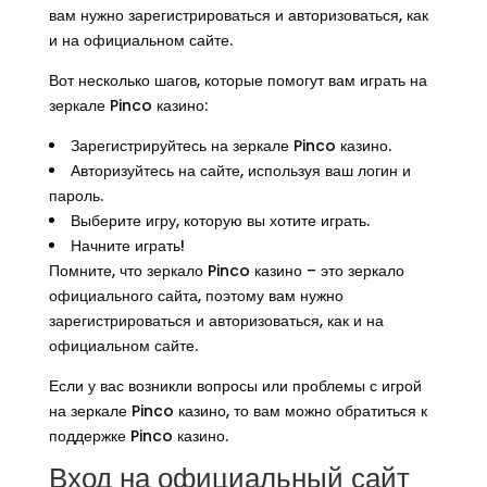
вам нужно зарегистрироваться и авторизоваться, как
и на официальном сайте.
Вот несколько шагов, которые помогут вам играть на
зеркале Pinco казино:
Зарегистрируйтесь на зеркале Pinco казино.
Авторизуйтесь на сайте, используя ваш логин и
пароль.
Выберите игру, которую вы хотите играть.
Начните играть!
Помните, что зеркало Pinco казино – это зеркало
официального сайта, поэтому вам нужно
зарегистрироваться и авторизоваться, как и на
официальном сайте.
Если у вас возникли вопросы или проблемы с игрой
на зеркале Pinco казино, то вам можно обратиться к
поддержке Pinco казино.
Вход на официальный сайт