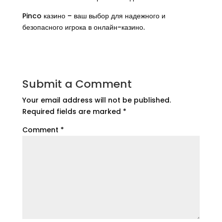
Pinco казино – ваш выбор для надежного и
безопасного игрока в онлайн-казино.
Submit a Comment
Your email address will not be published.
Required fields are marked
*
Comment
*