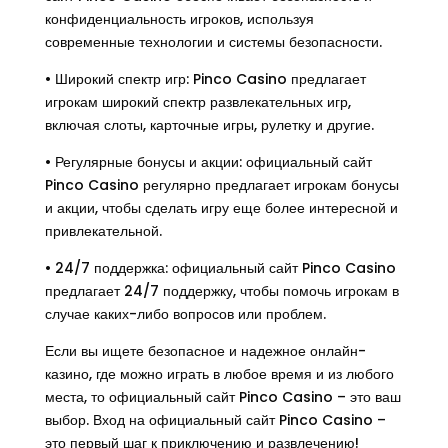
конфиденциальность игроков, используя
современные технологии и системы безопасности.
• Широкий спектр игр: Pinco Casino предлагает
игрокам широкий спектр развлекательных игр,
включая слоты, карточные игры, рулетку и другие.
• Регулярные бонусы и акции: официальный сайт
Pinco Casino регулярно предлагает игрокам бонусы
и акции, чтобы сделать игру еще более интересной и
привлекательной.
• 24/7 поддержка: официальный сайт Pinco Casino
предлагает 24/7 поддержку, чтобы помочь игрокам в
случае каких-либо вопросов или проблем.
Если вы ищете безопасное и надежное онлайн-
казино, где можно играть в любое время и из любого
места, то официальный сайт Pinco Casino – это ваш
выбор. Вход на официальный сайт Pinco Casino –
это первый шаг к приключению и развлечению!