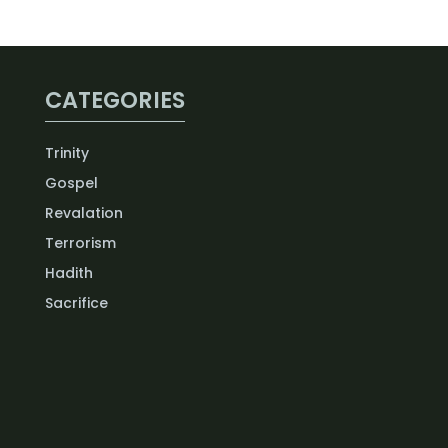
CATEGORIES
Trinity
Gospel
Revalation
Terrorism
Hadith
Sacrifice