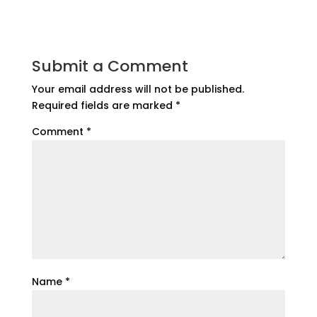
Submit a Comment
Your email address will not be published.
Required fields are marked
*
Comment
*
Name
*