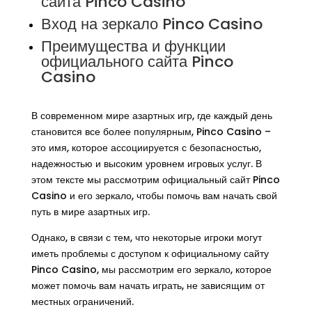
сайта Pinco Casino
Вход
на зеркало Pinco Casino
Преимущества
и функции
официального сайта Pinco
Casino
В современном мире азартных игр, где каждый день
становится все более популярным, Pinco Casino –
это имя, которое ассоциируется с безопасностью,
надежностью и высоким уровнем игровых услуг. В
этом тексте мы рассмотрим официальный сайт Pinco
Casino и его зеркало, чтобы помочь вам начать свой
путь в мире азартных игр.
Однако, в связи с тем, что некоторые игроки могут
иметь проблемы с доступом к официальному сайту
Pinco Casino, мы рассмотрим его зеркало, которое
может помочь вам начать играть, не зависящим от
местных ограничений.