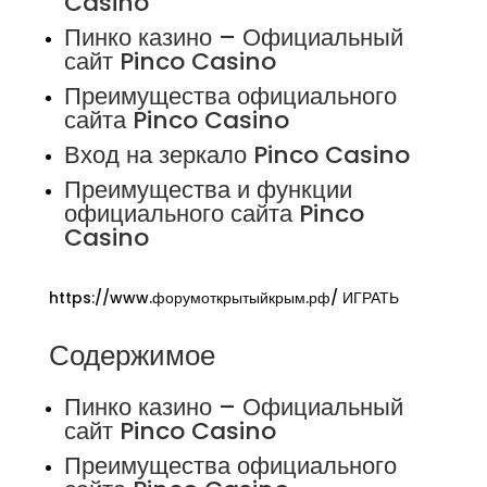
Casino
Пинко казино – Официальный
сайт Pinco Casino
Преимущества официального
сайта Pinco Casino
Вход на зеркало Pinco Casino
Преимущества и функции
официального сайта Pinco
Casino
https://www.форумоткрытыйкрым.рф/ ИГРАТЬ
Содержимое
Пинко
казино – Официальный
сайт Pinco Casino
Преимущества
официального