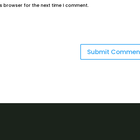
is browser for the next time I comment.