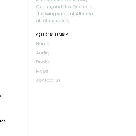
Qur’an, and this Qur’an is
the living word of Allah for
all of humanity.
QUICK LINKS
Home
Audio
Books
Maps
contact us
м
для