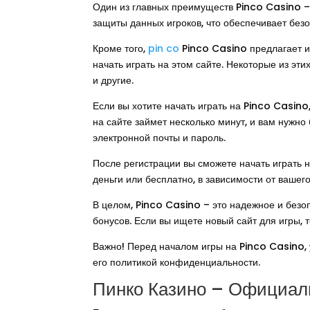
Один из главных преимуществ Pinco Casino – 
защиты данных игроков, что обеспечивает без
Кроме того,
pin co
Pinco Casino предлагает иг
начать играть на этом сайте. Некоторые из эт
и другие.
Если вы хотите начать играть на Pinco Casino
на сайте займет несколько минут, и вам нужно
электронной почты и пароль.
После регистрации вы сможете начать играть н
деньги или бесплатно, в зависимости от вашег
В целом, Pinco Casino – это надежное и безоп
бонусов. Если вы ищете новый сайт для игры, 
Важно! Перед началом игры на Pinco Casino, у
его политикой конфиденциальности.
Пинко Казино – Официал