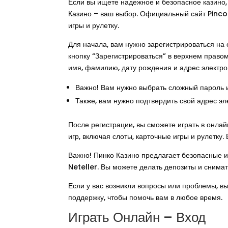
Если вы ищете надежное и безопасное казино,
Казино – ваш выбор. Официальный сайт Pinco 
игры и рулетку.
Для начала, вам нужно зарегистрироваться на
кнопку “Зарегистрироваться” в верхнем правом
имя, фамилию, дату рождения и адрес электро
Важно! Вам нужно выбрать сложный пароль и
Также, вам нужно подтвердить свой адрес эл
После регистрации, вы сможете играть в онла
игр, включая слоты, карточные игры и рулетку.
Важно! Пинко Казино предлагает безопасные и
Neteller. Вы можете делать депозиты и снима
Если у вас возникли вопросы или проблемы, в
поддержку, чтобы помочь вам в любое время.
Играть Онлайн – Вход