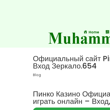
Home
Официальный сайт Pi
Вход Зеркало.654
Blog
Пинко Казино Официа
играть онлайн – Вход