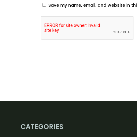
Save my name, email, and website in th
CATEGORIES