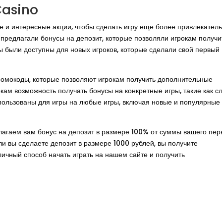
Casino
 и интересные акции, чтобы сделать игру еще более привлекател
 предлагали бонусы на депозит, которые позволяли игрокам получи
ы были доступны для новых игроков, которые сделали свой первый
ромокоды, которые позволяют игрокам получить дополнительные
ам возможность получать бонусы на конкретные игры, такие как с
спользованы для игры на любые игры, включая новые и популярные
лагаем вам бонус на депозит в размере 100% от суммы вашего пер
сли вы сделаете депозит в размере 1000 рублей, вы получите
личный способ начать играть на нашем сайте и получить