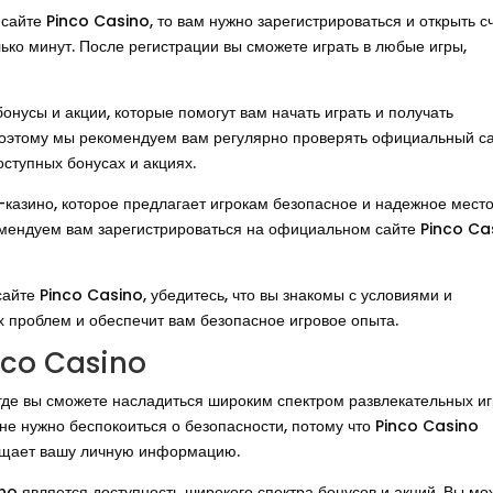
сайте Pinco Casino, то вам нужно зарегистрироваться и открыть сч
ько минут. После регистрации вы сможете играть в любые игры,
нусы и акции, которые помогут вам начать играть и получать
 поэтому мы рекомендуем вам регулярно проверять официальный с
ступных бонусах и акциях.
-казино, которое предлагает игрокам безопасное и надежное мест
екомендуем вам зарегистрироваться на официальном сайте Pinco Ca
йте Pinco Casino, убедитесь, что вы знакомы с условиями и
 проблем и обеспечит вам безопасное игровое опыта.
nco Casino
 где вы сможете насладиться широким спектром развлекательных иг
 не нужно беспокоиться о безопасности, потому что Pinco Casino
щищает вашу личную информацию.
o является доступность широкого спектра бонусов и акций. Вы мо