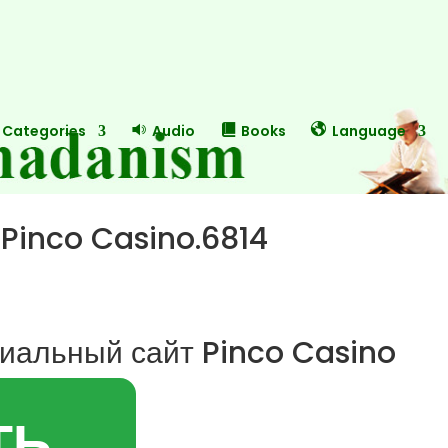
Categories
Audio
Books
Language
Pinco Casino.6814
иальный сайт Pinco Casino
ТЬ