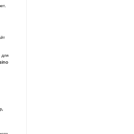
ет.
айт
о для
sino
р,
жете