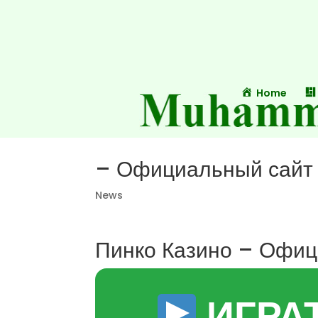
Home
– Официальный сайт 
News
Пинко Казино – Офиц
ИГРА