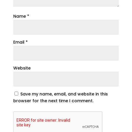
Name
*
Email
*
Website
Save my name, email, and website in this
browser for the next time I comment.