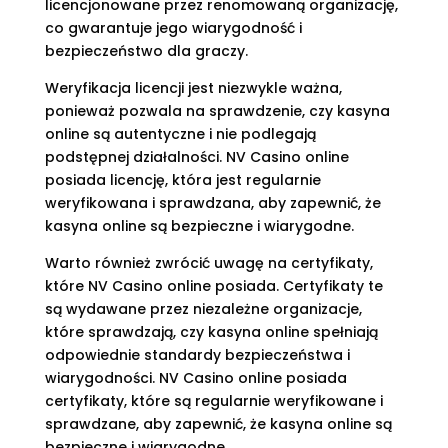
licencjonowane przez renomowaną organizację,
co gwarantuje jego wiarygodność i
bezpieczeństwo dla graczy.
Weryfikacja licencji jest niezwykle ważna,
ponieważ pozwala na sprawdzenie, czy kasyna
online są autentyczne i nie podlegają
podstępnej działalności. NV Casino online
posiada licencję, która jest regularnie
weryfikowana i sprawdzana, aby zapewnić, że
kasyna online są bezpieczne i wiarygodne.
Warto również zwrócić uwagę na certyfikaty,
które NV Casino online posiada. Certyfikaty te
są wydawane przez niezależne organizacje,
które sprawdzają, czy kasyna online spełniają
odpowiednie standardy bezpieczeństwa i
wiarygodności. NV Casino online posiada
certyfikaty, które są regularnie weryfikowane i
sprawdzane, aby zapewnić, że kasyna online są
bezpieczne i wiarygodne.