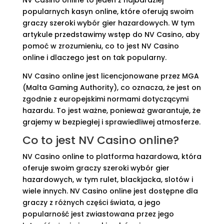
NV Casino online to jeden z najbardziej
popularnych kasyn online, które oferują swoim
graczy szeroki wybór gier hazardowych. W tym
artykule przedstawimy wstęp do NV Casino, aby
pomoć w zrozumieniu, co to jest NV Casino
online i dlaczego jest on tak popularny.
NV Casino online jest licencjonowane przez MGA
(Malta Gaming Authority), co oznacza, że jest on
zgodnie z europejskimi normami dotyczącymi
hazardu. To jest ważne, ponieważ gwarantuje, że
grajemy w bezpiegłej i sprawiedliwej atmosferze.
Co to jest NV Casino online?
NV Casino online to platforma hazardowa, która
oferuje swoim graczy szeroki wybór gier
hazardowych, w tym rulet, blackjacka, slotów i
wiele innych. NV Casino online jest dostępne dla
graczy z różnych części świata, a jego
popularność jest zwiastowana przez jego