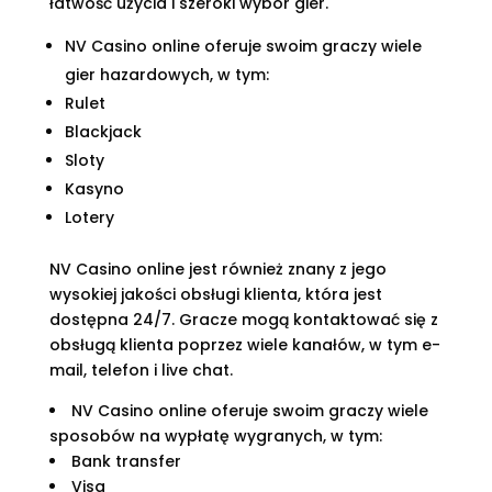
łatwość użycia i szeroki wybór gier.
NV Casino online oferuje swoim graczy wiele
gier hazardowych, w tym:
Rulet
Blackjack
Sloty
Kasyno
Lotery
NV Casino online jest również znany z jego
wysokiej jakości obsługi klienta, która jest
dostępna 24/7. Gracze mogą kontaktować się z
obsługą klienta poprzez wiele kanałów, w tym e-
mail, telefon i live chat.
NV Casino online oferuje swoim graczy wiele
sposobów na wypłatę wygranych, w tym:
Bank transfer
Visa