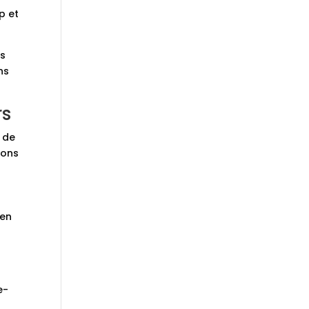
p et
es
ns
rs
t de
sons
 en
e-