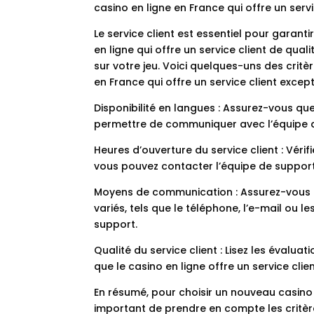
casino en ligne en France qui offre un servi
Le service client est essentiel pour garant
en ligne qui offre un service client de qua
sur votre jeu. Voici quelques-uns des crit
en France qui offre un service client except
Disponibilité en langues : Assurez-vous qu
permettre de communiquer avec l’équipe 
Heures d’ouverture du service client : Véri
vous pouvez contacter l’équipe de support
Moyens de communication : Assurez-vous 
variés, tels que le téléphone, l’e-mail ou 
support.
Qualité du service client : Lisez les évalu
que le casino en ligne offre un service clien
En résumé, pour choisir un nouveau casino e
important de prendre en compte les critère