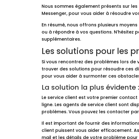
Nous sommes également présents sur les 
Messenger, pour vous aider à résoudre vo
En résumé, nous offrons plusieurs moyen
ou à répondre à vos questions. N’hésitez p
supplémentaires.
Les solutions pour les 
Si vous rencontrez des problèmes lors de v
trouver des solutions pour résoudre ces d
pour vous aider à surmonter ces obstacle
La solution la plus évidente 
Le service client est votre premier conta
ligne. Les agents de service client sont di
problèmes. Vous pouvez les contacter par 
Il est important de fournir des informatio
client puissent vous aider efficacement. A
mail et les détails de votre problème pour