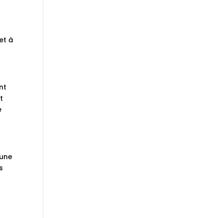
et à
nt
t
e
 une
s