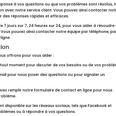
éponse à vos questions ou que vos problèmes sont résolus, 
 avec notre service client. Vous pouvez ainsi contacter not
r des réponses rapides et efficaces.
le 7 jours sur 7, 24 heures sur 24, pour vous aider à résoudre
Vous pouvez ainsi contacter notre équipe par téléphone, pa
ligne.
ion
us offrons pour vous aider :
 tout moment pour discuter de vos besoins ou de vos problè
mail pour nous poser des questions ou pour signaler un
uvez remplir notre formulaire de contact en ligne pour nous
problème.
nt disponible sur les réseaux sociaux, tels que Facebook et
roblèmes ou à répondre à vos questions.