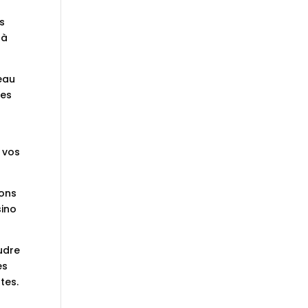
us
 à
eau
les
 vos
ions
sino
oudre
es
tes.