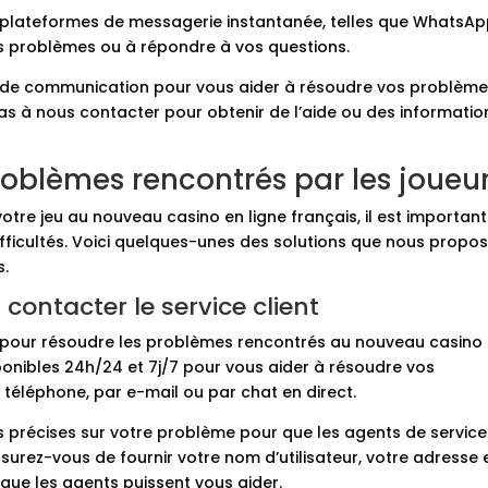
plateformes de messagerie instantanée, telles que WhatsAp
s problèmes ou à répondre à vos questions.
s de communication pour vous aider à résoudre vos problèm
as à nous contacter pour obtenir de l’aide ou des informatio
problèmes rencontrés par les joueu
otre jeu au nouveau casino en ligne français, il est importan
ifficultés. Voici quelques-unes des solutions que nous propo
s.
: contacter le service client
ct pour résoudre les problèmes rencontrés au nouveau casino
sponibles 24h/24 et 7j/7 pour vous aider à résoudre vos
téléphone, par e-mail ou par chat en direct.
ns précises sur votre problème pour que les agents de service
ssurez-vous de fournir votre nom d’utilisateur, votre adresse 
 que les agents puissent vous aider.