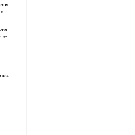
nous
re
 vos
r e-
mes.