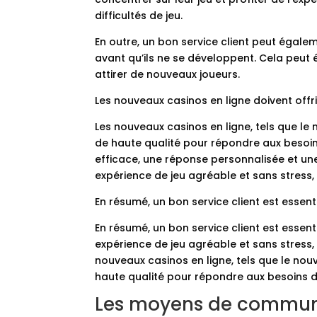
difficultés de jeu.
En outre, un bon service client peut égalem
avant qu’ils ne se développent. Cela peut 
attirer de nouveaux joueurs.
Les nouveaux casinos en ligne doivent offri
Les nouveaux casinos en ligne, tels que le n
de haute qualité pour répondre aux besoins 
efficace, une réponse personnalisée et un
expérience de jeu agréable et sans stress, e
En résumé, un bon service client est essent
En résumé, un bon service client est essent
expérience de jeu agréable et sans stress, e
nouveaux casinos en ligne, tels que le nouv
haute qualité pour répondre aux besoins de
Les moyens de communic