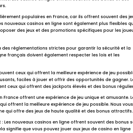
rs.
lièrement populaires en France, car ils offrent souvent des je
Les nouveaux casinos en ligne sont également plus flexibles q
proposer des jeux et des promotions spécifiques pour les joue
 des réglementations strictes pour garantir la sécurité et la
igne français doivent également respecter les lois et les
souvent ceux qui offrent la meilleure expérience de jeu possibl
usants, faciles à jouer et offrir des opportunités de gagner. 
ent ceux qui offrent des jackpots élevés et des bonus régulier
n France offrent une expérience de jeu unique et amusante. L
 qui offrent la meilleure expérience de jeu possible. Nous vou
 qui offre des jeux de haute qualité et des bonus attractifs.
: Les nouveaux casinos en ligne offrent souvent des bonus 
la signifie que vous pouvez jouer aux jeux de casino en ligne