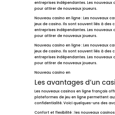
entreprises indépendantes. Les nouveaux 
pour attirer de nouveaux joueurs.
Nouveau casino en ligne : Les nouveaux ca
jeux de casino. Ils sont souvent liés à des
entreprises indépendantes. Les nouveaux 
pour attirer de nouveaux joueurs.
Nouveau casino en ligne : Les nouveaux ca
jeux de casino. Ils sont souvent liés à des
entreprises indépendantes. Les nouveaux 
pour attirer de nouveaux joueurs.
Nouveau casino en
Les avantages d’un casi
Les nouveaux casinos en ligne français off
plateformes de jeu en ligne permettent aux 
confidentialité. Voici quelques-uns des ava
Confort et flexibilité : les nouveaux casin