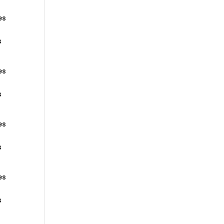
es
s
es
s
es
s
es
s