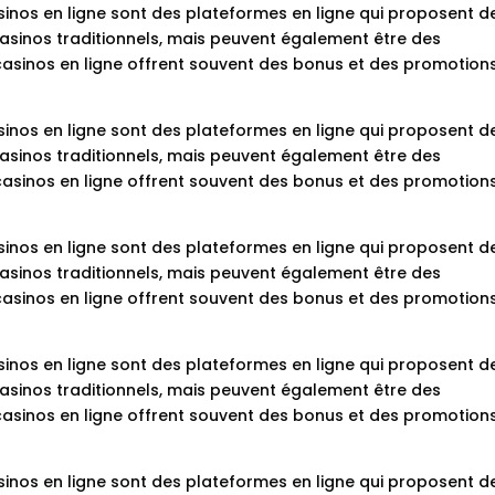
sinos en ligne sont des plateformes en ligne qui proposent d
 casinos traditionnels, mais peuvent également être des
casinos en ligne offrent souvent des bonus et des promotion
sinos en ligne sont des plateformes en ligne qui proposent d
 casinos traditionnels, mais peuvent également être des
casinos en ligne offrent souvent des bonus et des promotion
sinos en ligne sont des plateformes en ligne qui proposent d
 casinos traditionnels, mais peuvent également être des
casinos en ligne offrent souvent des bonus et des promotion
sinos en ligne sont des plateformes en ligne qui proposent d
 casinos traditionnels, mais peuvent également être des
casinos en ligne offrent souvent des bonus et des promotion
sinos en ligne sont des plateformes en ligne qui proposent d