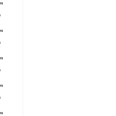
es
s
es
s
es
s
es
s
es