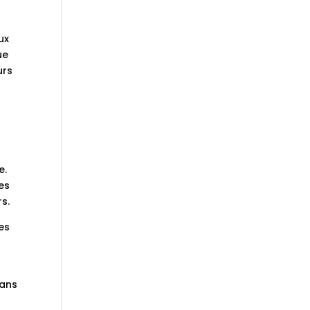
ux
ue
urs
e.
Les
s.
es
s
sans