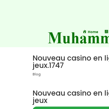
Home
Nouveau casino en li
jeux.1747
Blog
Nouveau casino en li
jeux