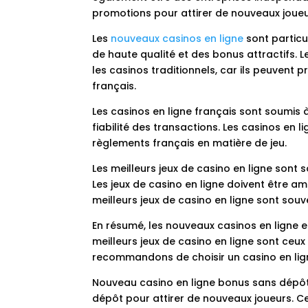
promotions pour attirer de nouveaux joueu
Les
nouveaux casinos en ligne
sont particu
de haute qualité et des bonus attractifs. 
les casinos traditionnels, car ils peuvent 
français.
Les casinos en ligne français sont soumis à
fiabilité des transactions. Les casinos en l
règlements français en matière de jeu.
Les meilleurs jeux de casino en ligne sont 
Les jeux de casino en ligne doivent être am
meilleurs jeux de casino en ligne sont souv
En résumé, les nouveaux casinos en ligne e
meilleurs jeux de casino en ligne sont ceux
recommandons de choisir un casino en ligne
Nouveau casino en ligne bonus sans dépôt 
dépôt pour attirer de nouveaux joueurs. Ce