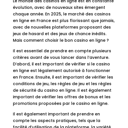
Le monde des casinos en ligne est en constante
évolution, avec de nouveaux sites émergent
chaque année. En 2025, le marché des casinos
en ligne en France est plus florissant que jamais,
avec de nouvelles plateformes proposant des
jeux de hasard et des jeux de chance inédits.
Mais comment choisir le bon casino en ligne ?
Il est essentiel de prendre en compte plusieurs
critères avant de vous lancer dans l’aventure.
D’abord, il est important de vérifier si le casino
en ligne est légalement autorisé à fonctionner
en France. Ensuite, il est important de vérifier les
conditions de jeu, les règles de jeu et les règles
de sécurité du casino en ligne. Il est également
important de vérifier les offres de bonus et les
promotions proposées par le casino en ligne.
Il est également important de prendre en
compte les aspects pratiques, tels que la
facilité d’utilisation de la plateforme, la variété