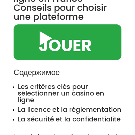
Conseils pour choisir
une plateforme
▶️
JOUER
Содержимое
Les critères clés pour
sélectionner un casino en
ligne
La licence et la réglementation
La sécurité et la confidentialité