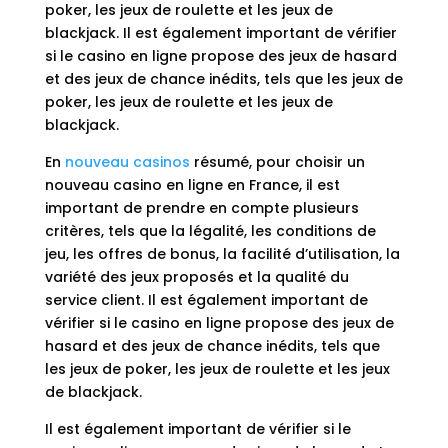
poker, les jeux de roulette et les jeux de
blackjack. Il est également important de vérifier
si le casino en ligne propose des jeux de hasard
et des jeux de chance inédits, tels que les jeux de
poker, les jeux de roulette et les jeux de
blackjack.
En
nouveau casinos
résumé, pour choisir un
nouveau casino en ligne en France, il est
important de prendre en compte plusieurs
critères, tels que la légalité, les conditions de
jeu, les offres de bonus, la facilité d’utilisation, la
variété des jeux proposés et la qualité du
service client. Il est également important de
vérifier si le casino en ligne propose des jeux de
hasard et des jeux de chance inédits, tels que
les jeux de poker, les jeux de roulette et les jeux
de blackjack.
Il est également important de vérifier si le