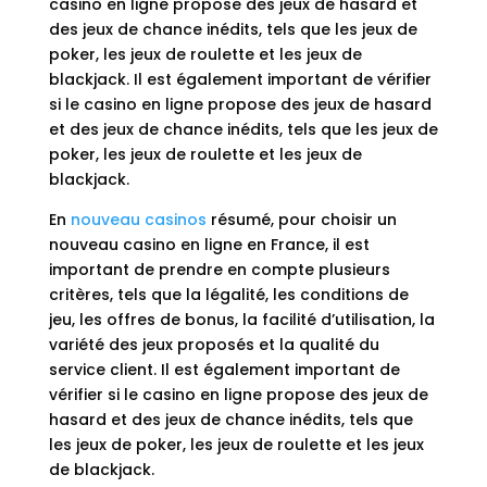
casino en ligne propose des jeux de hasard et
des jeux de chance inédits, tels que les jeux de
poker, les jeux de roulette et les jeux de
blackjack. Il est également important de vérifier
si le casino en ligne propose des jeux de hasard
et des jeux de chance inédits, tels que les jeux de
poker, les jeux de roulette et les jeux de
blackjack.
En
nouveau casinos
résumé, pour choisir un
nouveau casino en ligne en France, il est
important de prendre en compte plusieurs
critères, tels que la légalité, les conditions de
jeu, les offres de bonus, la facilité d’utilisation, la
variété des jeux proposés et la qualité du
service client. Il est également important de
vérifier si le casino en ligne propose des jeux de
hasard et des jeux de chance inédits, tels que
les jeux de poker, les jeux de roulette et les jeux
de blackjack.