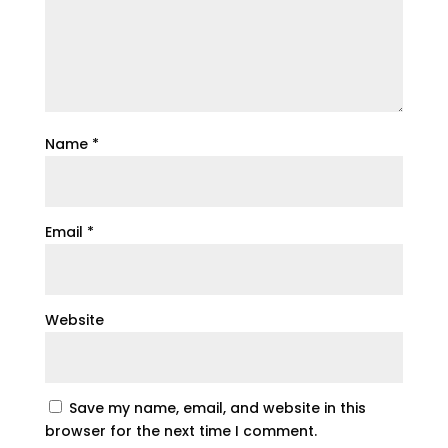
Name
*
Email
*
Website
Save my name, email, and website in this
browser for the next time I comment.