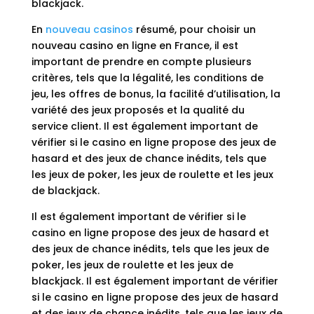
blackjack.
En
nouveau casinos
résumé, pour choisir un
nouveau casino en ligne en France, il est
important de prendre en compte plusieurs
critères, tels que la légalité, les conditions de
jeu, les offres de bonus, la facilité d’utilisation, la
variété des jeux proposés et la qualité du
service client. Il est également important de
vérifier si le casino en ligne propose des jeux de
hasard et des jeux de chance inédits, tels que
les jeux de poker, les jeux de roulette et les jeux
de blackjack.
Il est également important de vérifier si le
casino en ligne propose des jeux de hasard et
des jeux de chance inédits, tels que les jeux de
poker, les jeux de roulette et les jeux de
blackjack. Il est également important de vérifier
si le casino en ligne propose des jeux de hasard
et des jeux de chance inédits, tels que les jeux de