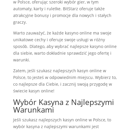
w Polsce, oferując szeroki wybór gier, w tym
automaty, karty i ruletke. BitStarz oferuje także
atrakcyjne bonusy i promocje dla nowych i stałych
graczy.
Warto zauważyć, że każde kasyno online ma swoje
unikatowe cechy i oferuje swoje usługi w różny
sposób. Dlatego, aby wybrać najlepsze kasyno online
dla siebie, warto dokładnie sprawdzić jego ofertę i
warunki.
Zatem, jeśli szukasz najlepszych kasyn online w
Polsce, to jesteś w odpowiednim miejscu. Wybierz to,
co najlepsze dla Ciebie, i zacznij swoją przygodę w
świecie kasyn online!
Wybór Kasyna z Najlepszymi
Warunkami
Jeśli szukasz najlepszych kasyn online w Polsce, to
wybór kasyna z najlepszymi warunkami jest