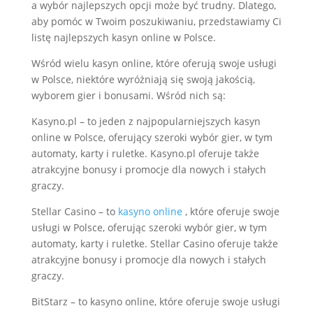
a wybór najlepszych opcji może być trudny. Dlatego,
aby pomóc w Twoim poszukiwaniu, przedstawiamy Ci
listę najlepszych kasyn online w Polsce.
Wśród wielu kasyn online, które oferują swoje usługi
w Polsce, niektóre wyróżniają się swoją jakością,
wyborem gier i bonusami. Wśród nich są:
Kasyno.pl – to jeden z najpopularniejszych kasyn
online w Polsce, oferujący szeroki wybór gier, w tym
automaty, karty i ruletke. Kasyno.pl oferuje także
atrakcyjne bonusy i promocje dla nowych i stałych
graczy.
Stellar Casino – to
kasyno online
, które oferuje swoje
usługi w Polsce, oferując szeroki wybór gier, w tym
automaty, karty i ruletke. Stellar Casino oferuje także
atrakcyjne bonusy i promocje dla nowych i stałych
graczy.
BitStarz – to kasyno online, które oferuje swoje usługi