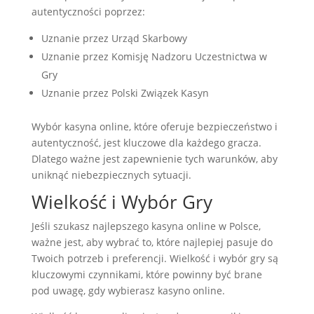
autentyczności poprzez:
Uznanie przez Urząd Skarbowy
Uznanie przez Komisję Nadzoru Uczestnictwa w
Gry
Uznanie przez Polski Związek Kasyn
Wybór kasyna online, które oferuje bezpieczeństwo i
autentyczność, jest kluczowe dla każdego gracza.
Dlatego ważne jest zapewnienie tych warunków, aby
uniknąć niebezpiecznych sytuacji.
Wielkość i Wybór Gry
Jeśli szukasz najlepszego kasyna online w Polsce,
ważne jest, aby wybrać to, które najlepiej pasuje do
Twoich potrzeb i preferencji. Wielkość i wybór gry są
kluczowymi czynnikami, które powinny być brane
pod uwagę, gdy wybierasz kasyno online.