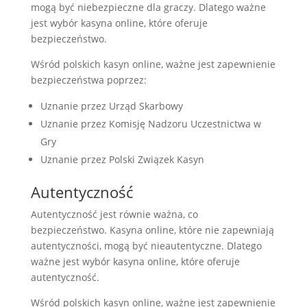
mogą być niebezpieczne dla graczy. Dlatego ważne
jest wybór kasyna online, które oferuje
bezpieczeństwo.
Wśród polskich kasyn online, ważne jest zapewnienie
bezpieczeństwa poprzez:
Uznanie przez Urząd Skarbowy
Uznanie przez Komisję Nadzoru Uczestnictwa w
Gry
Uznanie przez Polski Związek Kasyn
Autentyczność
Autentyczność jest równie ważna, co
bezpieczeństwo. Kasyna online, które nie zapewniają
autentyczności, mogą być nieautentyczne. Dlatego
ważne jest wybór kasyna online, które oferuje
autentyczność.
Wśród polskich kasyn online, ważne jest zapewnienie