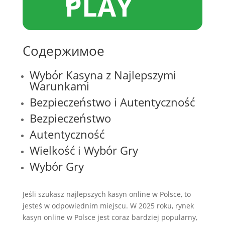
PLAY
Содержимое
Wybór Kasyna z Najlepszymi
Warunkami
Bezpieczeństwo i Autentyczność
Bezpieczeństwo
Autentyczność
Wielkość i Wybór Gry
Wybór Gry
Jeśli szukasz najlepszych kasyn online w Polsce, to
jesteś w odpowiednim miejscu. W 2025 roku, rynek
kasyn online w Polsce jest coraz bardziej popularny,