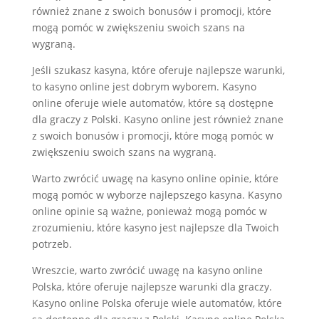
również znane z swoich bonusów i promocji, które
mogą pomóc w zwiększeniu swoich szans na
wygraną.
Jeśli szukasz kasyna, które oferuje najlepsze warunki,
to kasyno online jest dobrym wyborem. Kasyno
online oferuje wiele automatów, które są dostępne
dla graczy z Polski. Kasyno online jest również znane
z swoich bonusów i promocji, które mogą pomóc w
zwiększeniu swoich szans na wygraną.
Warto zwrócić uwagę na kasyno online opinie, które
mogą pomóc w wyborze najlepszego kasyna. Kasyno
online opinie są ważne, ponieważ mogą pomóc w
zrozumieniu, które kasyno jest najlepsze dla Twoich
potrzeb.
Wreszcie, warto zwrócić uwagę na kasyno online
Polska, które oferuje najlepsze warunki dla graczy.
Kasyno online Polska oferuje wiele automatów, które