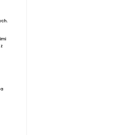
ych.
imi
 z
 a