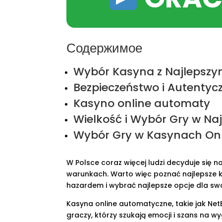
Содержимое
Wybór Kasyna z Najlepsz
Bezpieczeństwo i Autentyc
Kasyno online automaty
Wielkość i Wybór Gry w Na
Wybór Gry w Kasynach Onl
W Polsce coraz więcej ludzi decyduje się 
warunkach. Warto więc poznać najlepsze k
hazardem i wybrać najlepsze opcje dla sw
Kasyna online automatyczne, takie jak NetE
graczy, którzy szukają emocji i szans na w