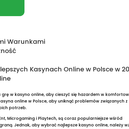
ymi Warunkami
zność
jlepszych Kasynach Online w Polsce w 2
ine
na grę w kasyno online, aby cieszyć się hazardem w komforto
asyna online w Polsce, aby uniknąć problemów związanych z
oich potrzeb.
nt, Microgaming i Playtech, są coraz popularniejsze wśród
ygraną. Jednak, aby wybrać najlepsze kasyno online, należy w