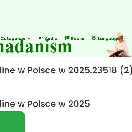
Categories
Audio
Books
Language
ine w Polsce w 2025.23518 (2
line w Polsce w 2025
Ć