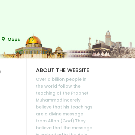
Maps
)
ABOUT THE WEBSITE
Over a billion people in
the world follow the
teaching of the Prophet
Muhammad.incerely
believe that his teachings
are a divine message
from Allah (God).They
believe that the message
is embodied in the Holy