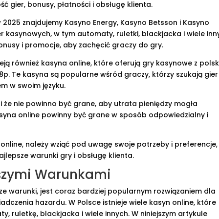
ć gier, bonusy, płatności i obsługę klienta.
w 2025 znajdujemy Kasyno Energy, Kasyno Betsson i Kasyno
r kasynowych, w tym automaty, ruletki, blackjacka i wiele inn
onusy i promocje, aby zachęcić graczy do gry.
ją również kasyna online, które oferują gry kasynowe z polsk
88p. Te kasyna są popularne wśród graczy, którzy szukają gier
dem w swoim języku.
i że nie powinno być grane, aby utrata pieniędzy mogła
na online powinny być grane w sposób odpowiedzialny i
online, należy wziąć pod uwagę swoje potrzeby i preferencje,
ajlepsze warunki gry i obsługę klienta.
pszymi Warunkami
sze warunki, jest coraz bardziej popularnym rozwiązaniem dla
dczenia hazardu. W Polsce istnieje wiele kasyn online, które
, ruletkę, blackjacka i wiele innych. W niniejszym artykule