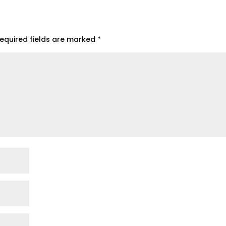
equired fields are marked
*