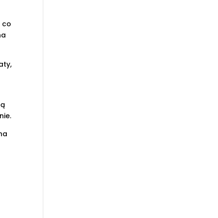
, co
na
aty,
gą
nie.
yna
a