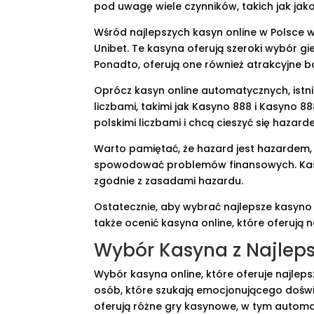
pod uwagę wiele czynników, takich jak jakoś
Wśród najlepszych kasyn online w Polsce 
Unibet. Te kasyna oferują szeroki wybór gie
Ponadto, oferują one również atrakcyjne b
Oprócz kasyn online automatycznych, istnie
liczbami, takimi jak Kasyno 888 i Kasyno 8
polskimi liczbami i chcą cieszyć się hazar
Warto pamiętać, że hazard jest hazardem, 
spowodować problemów finansowych. Kasy
zgodnie z zasadami hazardu.
Ostatecznie, aby wybrać najlepsze kasyno 
także ocenić kasyna online, które oferują n
Wybór Kasyna z Najle
Wybór kasyna online, które oferuje najlep
osób, które szukają emocjonującego doświa
oferują różne gry kasynowe, w tym automaty