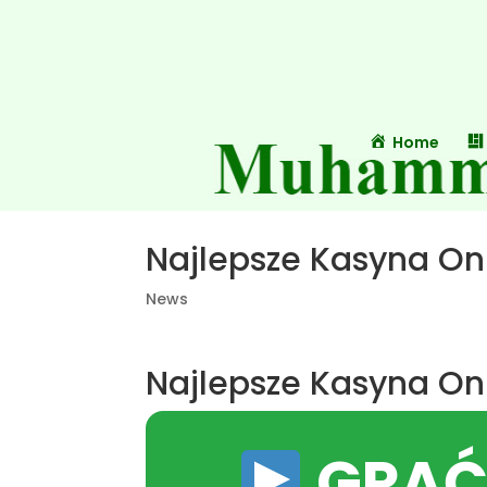
Home
Najlepsze Kasyna Onl
News
Najlepsze Kasyna On
GRA