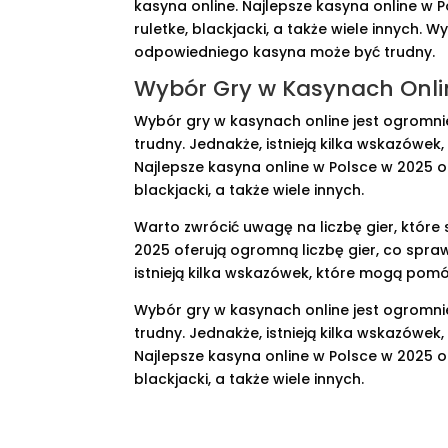
kasyna online. Najlepsze kasyna online w 
ruletke, blackjacki, a także wiele innych. 
odpowiedniego kasyna może być trudny.
Wybór Gry w Kasynach Onli
Wybór gry w kasynach online jest ogromni
trudny. Jednakże, istnieją kilka wskazówe
Najlepsze kasyna online w Polsce w 2025 of
blackjacki, a także wiele innych.
Warto zwrócić uwagę na liczbę gier, które 
2025 oferują ogromną liczbę gier, co spr
istnieją kilka wskazówek, które mogą pom
Wybór gry w kasynach online jest ogromni
trudny. Jednakże, istnieją kilka wskazówe
Najlepsze kasyna online w Polsce w 2025 of
blackjacki, a także wiele innych.