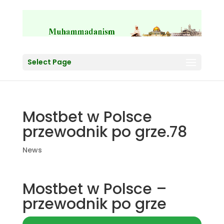
Select Page
Mostbet w Polsce
przewodnik po grze.78
News
Mostbet w Polsce –
przewodnik po grze