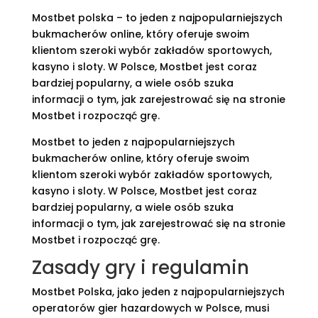
Mostbet polska – to jeden z najpopularniejszych
bukmacherów online, który oferuje swoim
klientom szeroki wybór zakładów sportowych,
kasyno i sloty. W Polsce, Mostbet jest coraz
bardziej popularny, a wiele osób szuka
informacji o tym, jak zarejestrować się na stronie
Mostbet i rozpocząć grę.
Mostbet to jeden z najpopularniejszych
bukmacherów online, który oferuje swoim
klientom szeroki wybór zakładów sportowych,
kasyno i sloty. W Polsce, Mostbet jest coraz
bardziej popularny, a wiele osób szuka
informacji o tym, jak zarejestrować się na stronie
Mostbet i rozpocząć grę.
Zasady gry i regulamin
Mostbet Polska, jako jeden z najpopularniejszych
operatorów gier hazardowych w Polsce, musi