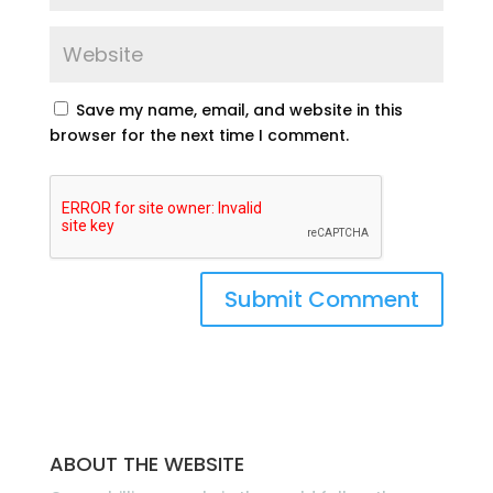
Save my name, email, and website in this
browser for the next time I comment.
ABOUT THE WEBSITE