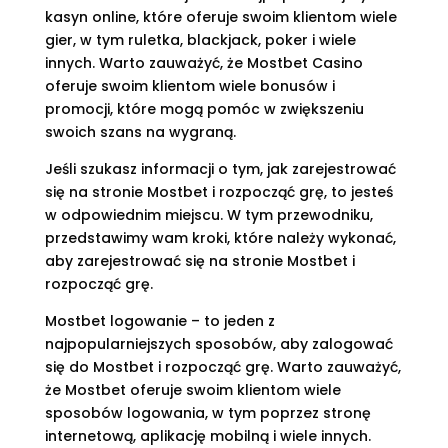
kasyn online, które oferuje swoim klientom wiele
gier, w tym ruletka, blackjack, poker i wiele
innych. Warto zauważyć, że Mostbet Casino
oferuje swoim klientom wiele bonusów i
promocji, które mogą pomóc w zwiększeniu
swoich szans na wygraną.
Jeśli szukasz informacji o tym, jak zarejestrować
się na stronie Mostbet i rozpocząć grę, to jesteś
w odpowiednim miejscu. W tym przewodniku,
przedstawimy wam kroki, które należy wykonać,
aby zarejestrować się na stronie Mostbet i
rozpocząć grę.
Mostbet logowanie – to jeden z
najpopularniejszych sposobów, aby zalogować
się do Mostbet i rozpocząć grę. Warto zauważyć,
że Mostbet oferuje swoim klientom wiele
sposobów logowania, w tym poprzez stronę
internetową, aplikację mobilną i wiele innych.