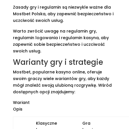
Zasady gry i regulamin są niezwykle ważne dla
Mostbet Polska, aby zapewnić bezpieczeństwo i
uczciwość swoich usług.
Warto zwrócić uwagę na regulamin gry,
regulamin logowania i regulamin kasyna, aby
zapewnić sobie bezpieczeństwo i uczciwość
swoich usług.
Warianty gry i strategie
Mostbet, popularne kasyno online, oferuje
swoim graczy wiele wariantów gry, aby każdy
mógł znaleźć swoją ulubioną rozgrywkę. Wśród
dostępnych opcji znajdujemy:
Wariant
Opis
Klasyczne
Gra