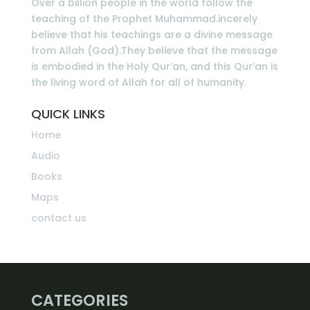
Over a billion people in the world follow the
teaching of the Prophet Muhammad.incerely
believe that his teachings are a divine message
from Allah (God).They believe that the message
is embodied in the Holy Qur’an, and this Qur’an is
the living word of Allah for all of humanity.
QUICK LINKS
Home
Audio
Books
Maps
contact us
CATEGORIES