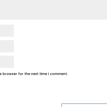
is browser for the next time I comment.