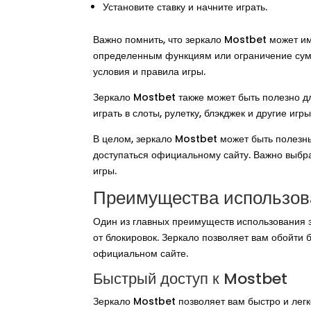
Установите ставку и начните играть.
Важно помнить, что зеркало Mostbet может им
определенным функциям или ограничение сумм
условия и правила игры.
Зеркало Mostbet также может быть полезно для
играть в слоты, рулетку, блэкджек и другие иг
В целом, зеркало Mostbet может быть полезны
доступаться официальному сайту. Важно выбра
игры.
Преимущества использов
Один из главных преимуществ использования 
от блокировок. Зеркало позволяет вам обойти 
официальном сайте.
Быстрый доступ к Mostbet
Зеркало Mostbet позволяет вам быстро и легк