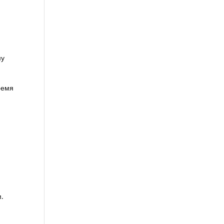
му
ремя
.