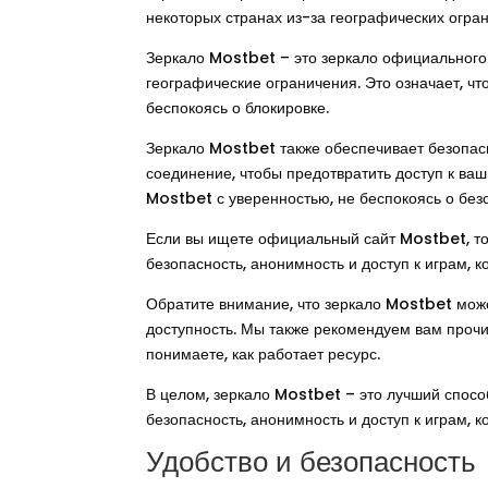
некоторых странах из-за географических огра
Зеркало Mostbet – это зеркало официального с
географические ограничения. Это означает, чт
беспокоясь о блокировке.
Зеркало Mostbet также обеспечивает безопас
соединение, чтобы предотвратить доступ к ваш
Mostbet с уверенностью, не беспокоясь о бе
Если вы ищете официальный сайт Mostbet, то 
безопасность, анонимность и доступ к играм, 
Обратите внимание, что зеркало Mostbet мож
доступность. Мы также рекомендуем вам прочи
понимаете, как работает ресурс.
В целом, зеркало Mostbet – это лучший спос
безопасность, анонимность и доступ к играм, 
Удобство и безопасность