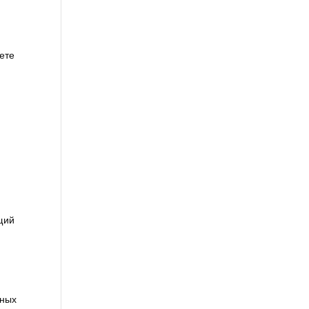
ете
е
щий
вных