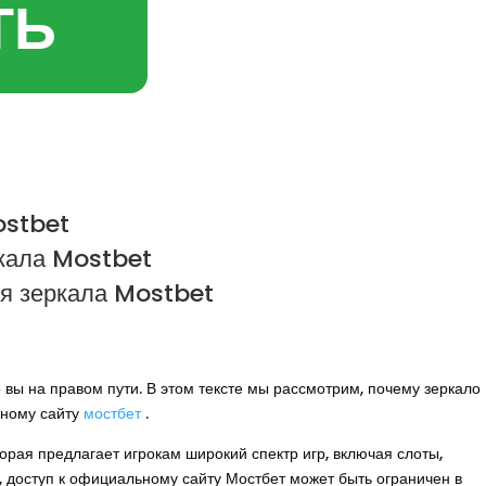
ТЬ
ostbet
ркала Mostbet
я зеркала Mostbet
вы на правом пути. В этом тексте мы рассмотрим, почему зеркало
ьному сайту
мостбет
.
орая предлагает игрокам широкий спектр игр, включая слоты,
, доступ к официальному сайту Мостбет может быть ограничен в