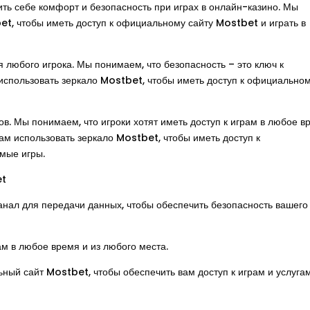
ить себе комфорт и безопасность при играх в онлайн-казино. Мы
t, чтобы иметь доступ к официальному сайту Mostbet и играть в
 любого игрока. Мы понимаем, что безопасность – это ключ к
использовать зеркало Mostbet, чтобы иметь доступ к официально
ов. Мы понимаем, что игроки хотят иметь доступ к играм в любое в
ам использовать зеркало Mostbet, чтобы иметь доступ к
мые игры.
et
нал для передачи данных, чтобы обеспечить безопасность вашего
ам в любое время и из любого места.
ый сайт Mostbet, чтобы обеспечить вам доступ к играм и услугам