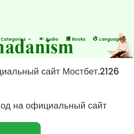
Categories
Audio
Books
Language
циальный сайт Мостбет.2126
ход на официальный сайт