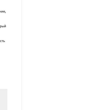
ние,
трый
сть