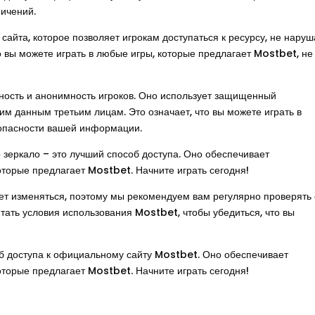
ничений.
айта, которое позволяет игрокам доступаться к ресурсу, не нару
о вы можете играть в любые игры, которые предлагает Mostbet, не
ность и анонимность игроков. Оно использует защищенный
им данным третьим лицам. Это означает, что вы можете играть в
зопасности вашей информации.
зеркало – это лучший способ доступа. Оно обеспечивает
которые предлагает Mostbet. Начните играть сегодня!
ет изменяться, поэтому мы рекомендуем вам регулярно проверять 
тать условия использования Mostbet, чтобы убедиться, что вы
об доступа к официальному сайту Mostbet. Оно обеспечивает
которые предлагает Mostbet. Начните играть сегодня!