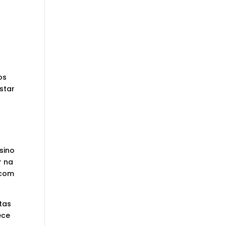
e
os
star
sino
r na
 com
tas
ece