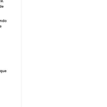
e.
de
indo
e
 que