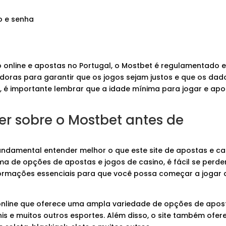
o e senha
 online e apostas no Portugal, o Mostbet é regulamentado 
oras para garantir que os jogos sejam justos e que os dad
, é importante lembrar que a idade mínima para jogar e apo
er sobre o Mostbet antes de
undamental entender melhor o que este site de apostas e ca
a de opções de apostas e jogos de casino, é fácil se perde
nformações essenciais para que você possa começar a jogar
 online que oferece uma ampla variedade de opções de apos
énis e muitos outros esportes. Além disso, o site também ofer