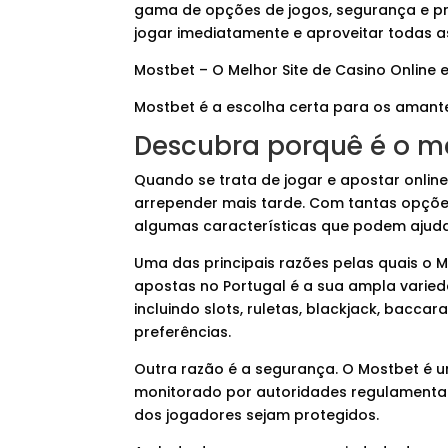
gama de opções de jogos, segurança e p
jogar imediatamente e aproveitar todas a
Mostbet – O Melhor Site de Casino Online 
Mostbet é a escolha certa para os amante
Descubra porquê é o me
Quando se trata de jogar e apostar onlin
arrepender mais tarde. Com tantas opções 
algumas características que podem ajudar
Uma das principais razões pelas quais o 
apostas no Portugal é a sua ampla varied
incluindo slots, ruletas, blackjack, bacca
preferências.
Outra razão é a segurança. O Mostbet é um
monitorado por autoridades regulamentad
dos jogadores sejam protegidos.