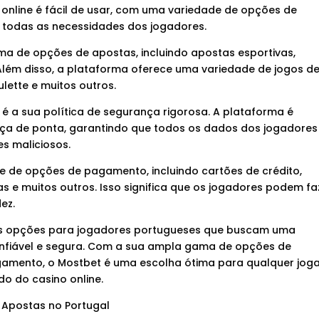
online é fácil de usar, com uma variedade de opções de
 todas as necessidades dos jogadores.
a de opções de apostas, incluindo apostas esportivas,
 Além disso, a plataforma oferece uma variedade de jogos d
oulette e muitos outros.
é a sua política de segurança rigorosa. A plataforma é
ça de ponta, garantindo que todos os dados dos jogadores
s maliciosos.
de opções de pagamento, incluindo cartões de crédito,
as e muitos outros. Isso significa que os jogadores podem fa
ez.
es opções para jogadores portugueses que buscam uma
onfiável e segura. Com a sua ampla gama de opções de
gamento, o Mostbet é uma escolha ótima para qualquer jog
o do casino online.
e Apostas no Portugal