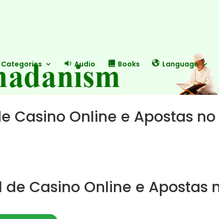
Categories
Audio
Books
Language
 de Casino Online e Apostas no
al de Casino Online e Apostas 