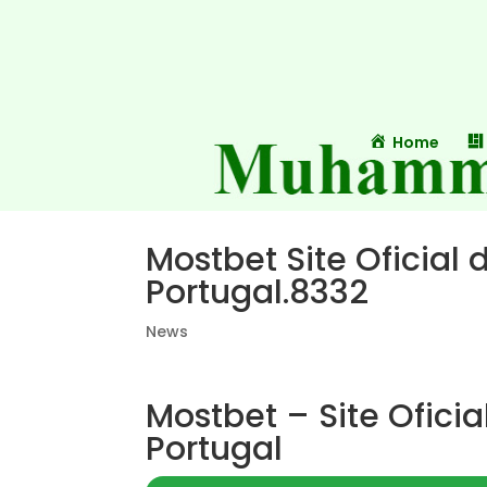
Home
Mostbet Site Oficial
Portugal.8332
News
Mostbet – Site Ofici
Portugal