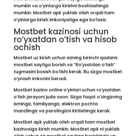
mumkin va o‘yinlarga kirishni boshlashingiz
mumkin. Mostbet apk yuklab olish orqali ham
o‘yinlarga kirish imkoniyatiga ega bo‘lasiz.
Mostbet kazinosi uchun
ro’yxatdan o’tish va hisob
ochish
Mostbet uz kirish uchun sizning birinchi qadami
mostbet saytiga borish va “Ro’yxatdan o’tish”
tugmasini bosish bo’lishi kerak. Bu sizga mostbet
o’ynash imkonini beradi.
Mostbet kazino online o’yinlari uchun ro’yxatdan
o’tish jarayoni juda oson. Sizga faqat o’zingizning
ismingiz, familiyangiz, elektron pochta
manzilingiz va parolingizni kiritishingiz kerak.
Mostbet apk yuklab olish orqali ham mostbet
kazinosiga kirish mumkin. Mostbet apk ni yuklab