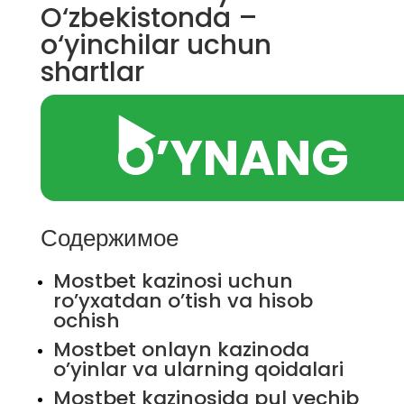
O‘zbekistonda –
o‘yinchilar uchun
shartlar
▶️
O’YNANG
Содержимое
Mostbet kazinosi uchun
ro’yxatdan o’tish va hisob
ochish
Mostbet onlayn kazinoda
o’yinlar va ularning qoidalari
Mostbet kazinosida pul yechib