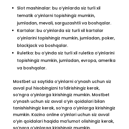
Slot mashinalar: bu o’yinlarda siz turli xil
tematik o’yinlarni topishingiz mumkin,
jumladan, mevali, sarguzashtli va boshqalar.
Kartalar: bu o’yinlarda siz turli xil kartalar
o’yinlarini topishingiz mumkin, jumladan, poker,
blackjack va boshqalar.
Ruletka: bu o’yinda siz turli xil ruletka o’yinlarini
topishingiz mumkin, jumladan, evropa, amerika
va boshqalar.
Mostbet uz saytida o’yinlarni o’ynash uchun siz
avval pul hisobingizni to’ldirishingiz kerak,
so’ngra o’yinlarga kirishingiz mumkin. Mostbet
o’ynash uchun siz avval o’yin qoidalari bilan
tanishishingiz kerak, so’ngra o’yinlarga kirishingiz
mumkin. Kazino online o’yinlari uchun siz avval
o’yin qoidalari haqida ma’lumot olishingiz kerak,
so’ngra o’yinlarga kirishingiz mumkin.