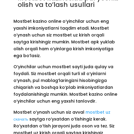
olish va to’lash usullari
Mostbet kazino online o‘yinchilar uchun eng
yaxshi imkoniyatlarni taqdim etadi. Mostbet
o’ynash uchun siz mostbet uz kirish orqali
saytga kirishingiz mumkin. Mostbet apk yuklab
olish orqali ham o‘yinlarga kirish imkoniyatiga
ega bo‘lasiz.
O‘yinchilar uchun mostbet sayti juda qulay va
foydali. Siz mostbet orqali turli xil o‘yinlarni
o‘ynash, pul mablag‘laringizni hisobingizga
chiqarish va boshqa ko‘plab imkoniyatlardan
foydalanishingiz mumkin. Mostbet kazino online
o‘yinchilar uchun eng yaxshi tanlovdir.
Mostbet o’ynash uchun siz avval
mostbet uz
скачать
saytga ro‘yxatdan o‘tishingiz kerak.
Ro‘yxatdan o‘tish jarayoni juda oson va tez. Siz
mostbet uz kirish orqali saytga kirishingiz