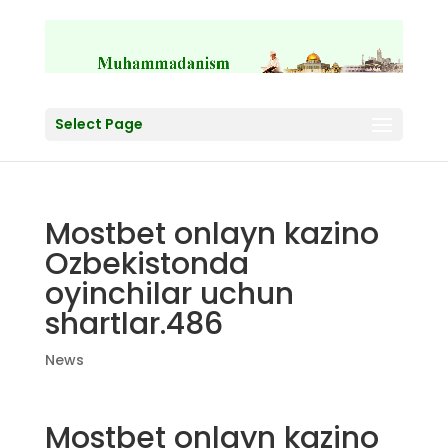
Select Page
Mostbet onlayn kazino
Ozbekistonda
oyinchilar uchun
shartlar.486
News
Mostbet onlayn kazino