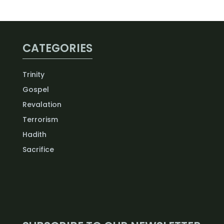
CATEGORIES
Trinity
Gospel
Revalation
Terrorism
Hadith
Sacrifice