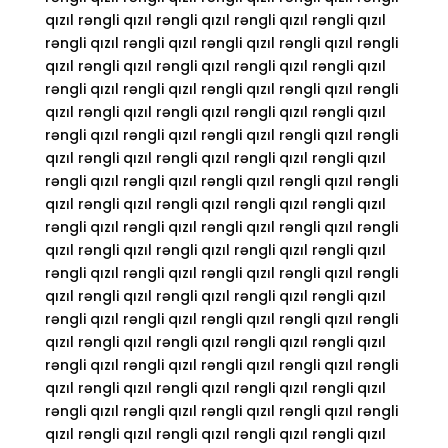
qızıl rəngli qızıl rəngli qızıl rəngli qızıl rəngli qızıl
rəngli qızıl rəngli qızıl rəngli qızıl rəngli qızıl rəngli
qızıl rəngli qızıl rəngli qızıl rəngli qızıl rəngli qızıl
rəngli qızıl rəngli qızıl rəngli qızıl rəngli qızıl rəngli
qızıl rəngli qızıl rəngli qızıl rəngli qızıl rəngli qızıl
rəngli qızıl rəngli qızıl rəngli qızıl rəngli qızıl rəngli
qızıl rəngli qızıl rəngli qızıl rəngli qızıl rəngli qızıl
rəngli qızıl rəngli qızıl rəngli qızıl rəngli qızıl rəngli
qızıl rəngli qızıl rəngli qızıl rəngli qızıl rəngli qızıl
rəngli qızıl rəngli qızıl rəngli qızıl rəngli qızıl rəngli
qızıl rəngli qızıl rəngli qızıl rəngli qızıl rəngli qızıl
rəngli qızıl rəngli qızıl rəngli qızıl rəngli qızıl rəngli
qızıl rəngli qızıl rəngli qızıl rəngli qızıl rəngli qızıl
rəngli qızıl rəngli qızıl rəngli qızıl rəngli qızıl rəngli
qızıl rəngli qızıl rəngli qızıl rəngli qızıl rəngli qızıl
rəngli qızıl rəngli qızıl rəngli qızıl rəngli qızıl rəngli
qızıl rəngli qızıl rəngli qızıl rəngli qızıl rəngli qızıl
rəngli qızıl rəngli qızıl rəngli qızıl rəngli qızıl rəngli
qızıl rəngli qızıl rəngli qızıl rəngli qızıl rəngli qızıl