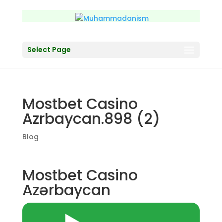
Select Page
Mostbet Casino
Azrbaycan.898 (2)
Blog
Mostbet Casino
Azərbaycan