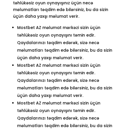
təhlükəsiz oyun oynayışınız üçün necə
məlumatları təqdim edə bilərsiniz, bu da sizin
üçün daha yaxşı məlumat verir.
Mostbet AZ məlumat mərkəzi sizin üçün
təhlükəsiz oyun oynayışını təmin edir.
Qaydalarınızı təqdim edərək, sizə necə
məlumatları təqdim edə bilərsiniz, bu da sizin
üçün daha yaxşı məlumat verir.
Mostbet AZ məlumat mərkəzi sizin üçün
təhlükəsiz oyun oynayışını təmin edir.
Qaydalarınızı təqdim edərək, sizə necə
məlumatları təqdim edə bilərsiniz, bu da sizin
üçün daha yaxşı məlumat verir.
Mostbet AZ məlumat mərkəzi sizin üçün
təhlükəsiz oyun oynayışını təmin edir.
Qaydalarınızı təqdim edərək, sizə necə
məlumatları təqdim edə bilərsiniz, bu da sizin