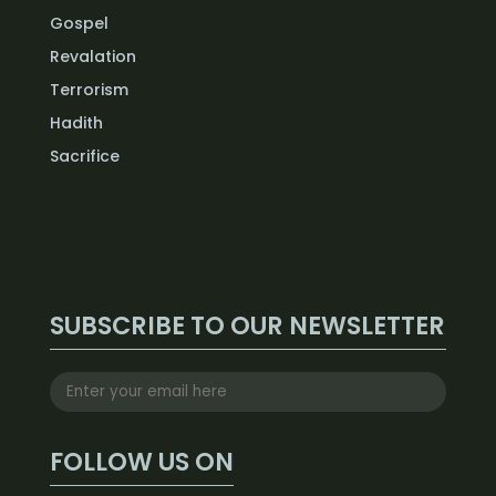
Gospel
Revalation
Terrorism
Hadith
Sacrifice
SUBSCRIBE TO OUR NEWSLETTER
FOLLOW US ON