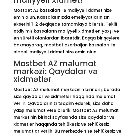
Mostbet AZ kassaları ilə maliyyəli xidmətinizə
əmin olun. Kassalarınızda əməliyyatlarınızın
əksərini 1-2 dəqiqədə tamamlaya bilərsiz. Təklif
etdiyimiz kassaların maliyyəli xidməti ən yaxşı və
ən sürətli olanlardan ibarətdir. Başqa bir şeylərə
baxmayaraq, mostbet azerbaijan kassaları ilə
əlaqəli maliyyəli xidmətinizə əmin olun.
Mostbet AZ məlumat
mərkəzi: Qaydalar və
xidmətlər
Mostbet AZ məlumat mərkəzinin birincisi, burada
sizə qaydalar və xidmətlər haqqında məlumat
verilir. Qaydalarınızı təqdim edərək, sizə daha
yaxşı məlumat verə bilərik. Mostbet AZ məlumat
mərkəzinin birinci sayfasında sizə qaydalar və
xidmətlər haqqında təhlükəsiz və təhlükəsiz
məlumatlar verilir. Bu mərkəzdə sizə təhlükəsiz və