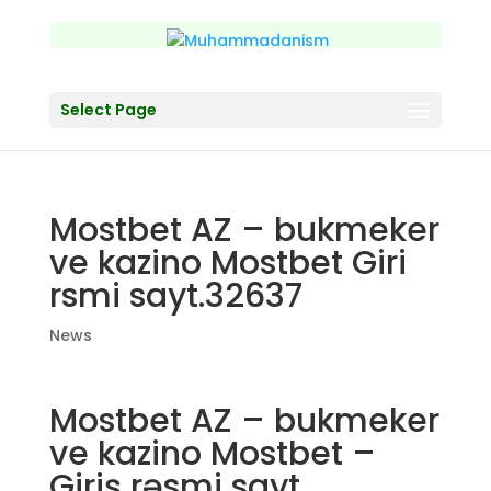
Select Page
Mostbet AZ – bukmeker
ve kazino Mostbet Giri
rsmi sayt.32637
News
Mostbet AZ – bukmeker
ve kazino Mostbet –
Giriş rəsmi sayt