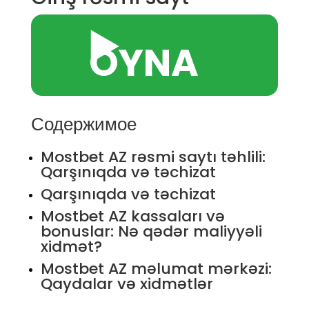
▶️
OYNA
Содержимое
Mostbet AZ rəsmi saytı təhlili:
Qarşınıqda və təchizat
Qarşınıqda və təchizat
Mostbet AZ kassaları və
bonuslar: Nə qədər maliyyəli
xidmət?
Mostbet AZ məlumat mərkəzi:
Qaydalar və xidmətlər