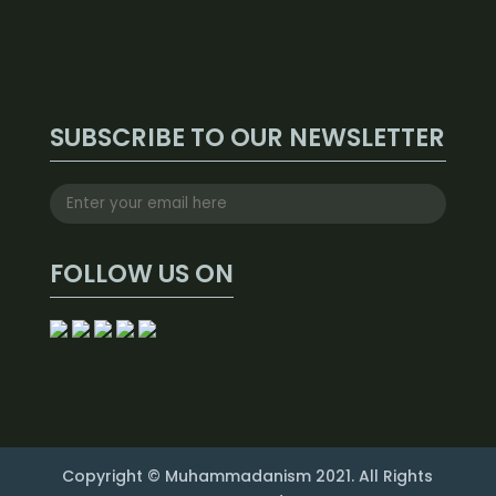
SUBSCRIBE TO OUR NEWSLETTER
FOLLOW US ON
Copyright © Muhammadanism 2021. All Rights