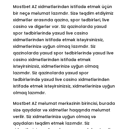
Mostbet AZ xidmətlərindən istifadə etmək üçün
bir neçə məlumat lazımdır. Sizə təqdim etdiyimiz
xidmətlər arasında qazino, spor tədbirləri, live
casino və digərlər var. Siz qazinolarda yaxud
spor tədbirlərində yaxud live casino
xidmətlərindən istifadə etmək istəyirsinizsiz,
xidmətlərinizə uyğun olmaq lazımdır. Siz
qazinolarda yaxud spor tədbirlərində yaxud live
casino xidmətlərindən istifadə etmək
istəyirsinizsiz, xidmətlərinizə uyğun olmaq
lazımdır. Siz qazinolarda yaxud spor
tədbirlərində yaxud live casino xidmətlərindən
istifadə etmək istəyirsinizsiz, xidmətlərinizə uyğun
olmaq lazımdır.
Mostbet AZ məlumat mərkəzinin birincisi, burada
sizə qaydalar və xidmətlər haqqında məlumat
verilir. Siz xidmətlərinizə uyğun olmaq və
qaydaları təqdim etmək lazımdır. Siz