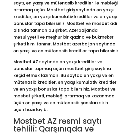
saytı, ən yaxşı və mütənasib kreditlər ilə məbləği
artırmaq üçün. Mostbet giriş saytında ən yaxşı
kreditlər, ən yaxşı kumulativ kreditlər və ən yaxşı
bonuslar tapa bilərsiniz. Mostbet və mosbet adı
altında tanınan bu şirkət, Azerbaijanda
məsuliyyətli və məşhur bir qazino və bukmeker
şirkəti kimi tanınır. Mostbet azerbaijan saytında
ən yaxşı və ən mütənasib kreditlər tapa bilərsiniz.
Mostbet AZ saytında ən yaxşı kreditlər və
bonuslar tapmaq üçün mostbet giriş saytına
keçid etmək lazımdır. Bu saytda ən yaxşı və ən
mütənasib kreditlər, ən yaxşı kumulativ kreditlər
və ən yaxşı bonuslar tapa bilərsiniz. Mostbet və
mosbet şirkəti, məbləği artırmaq və kazanmaq
üçün ən yaxşı və ən mütənasib şansları sizin
üçün hazırlayıb.
Mostbet AZ rəsmi saytı
təhlili: Qarşınıqda və