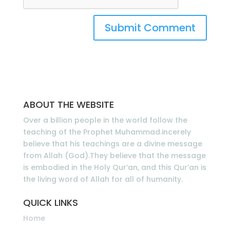
ABOUT THE WEBSITE
Over a billion people in the world follow the
teaching of the Prophet Muhammad.incerely
believe that his teachings are a divine message
from Allah (God).They believe that the message
is embodied in the Holy Qur’an, and this Qur’an is
the living word of Allah for all of humanity.
QUICK LINKS
Home