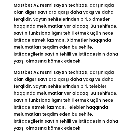
Mostbet AZ rəsmi saytın təchizatı, qarşınıqda
olan digər saytlara qarşı daha yaxşı və daha
fərqlidir. Saytın səhifələrindən biri, xidmətlər
haqqında məlumatlar yer alacaq. Bu səhifədə,
saytın funksionallığını təhlil etmək üçün necə
istifadə etmək lazımdır. Xidmətlər haqqında
məlumatları təqdim edən bu səhifə,
istifadəçilərin saytın təhlili və istifadəsinin daha
yaxşı olmasına kömək edəcək.
Mostbet AZ rəsmi saytın təchizatı, qarşınıqda
olan digər saytlara qarşı daha yaxşı və daha
fərqlidir. Saytın səhifələrindən biri, tələblər
haqqında məlumatlar yer alacaq. Bu səhifədə,
saytın funksionallığını təhlil etmək üçün necə
istifadə etmək lazımdır. Tələblər haqqında
məlumatları təqdim edən bu səhifə,
istifadəçilərin saytın təhlili və istifadəsinin daha
yaxşı olmasına kömək edəcək.