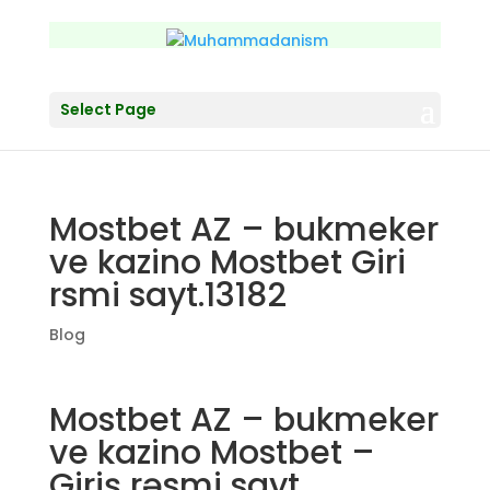
Select Page
Mostbet AZ – bukmeker
ve kazino Mostbet Giri
rsmi sayt.13182
Blog
Mostbet AZ – bukmeker
ve kazino Mostbet –
Giriş rəsmi sayt