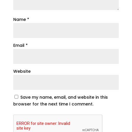
Name
*
Email
*
Website
Save my name, email, and website in this
browser for the next time I comment.