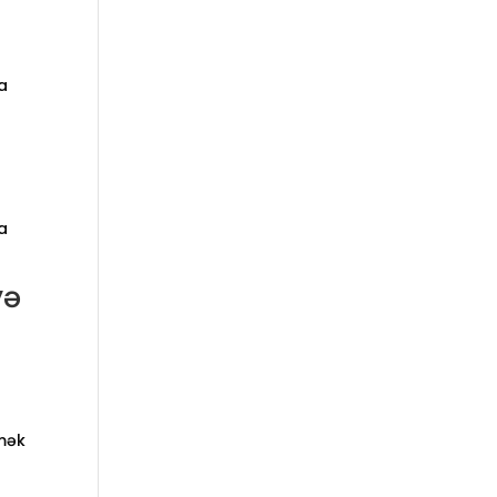
ma
ma
yə
a
tmək