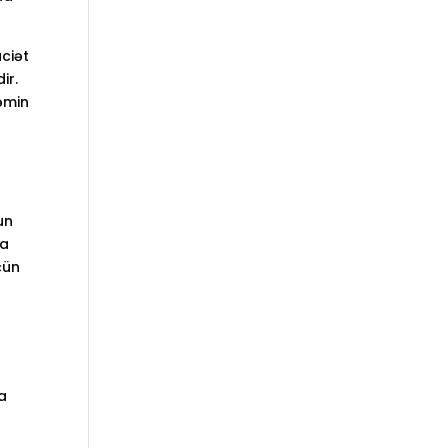
ciət
ir.
əmin
un
ra
çün
ma