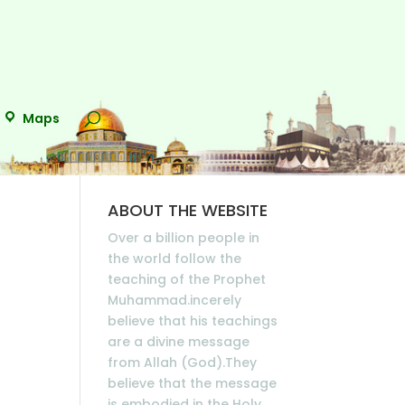
Maps
i
ABOUT THE WEBSITE
Over a billion people in
the world follow the
teaching of the Prophet
Muhammad.incerely
believe that his teachings
are a divine message
from Allah (God).They
believe that the message
is embodied in the Holy