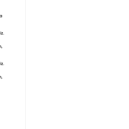
za
z.
n,
z.
n,