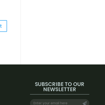
SUBSCRIBE TO OUR
NEWSLETTER