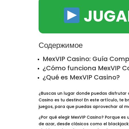
JUGA
Содержимое
MexVIP Casino: Guía Compl
¿Cómo funciona MexVIP C
¿Qué es MexVIP Casino?
¿Buscas un lugar donde puedas disfrutar d
Casino es tu destino! En este artículo, te
juegos, para que puedas aprovechar al má
¿Por qué elegir MexVIP Casino? Porque es
de azar, desde clásicos como el blackjac