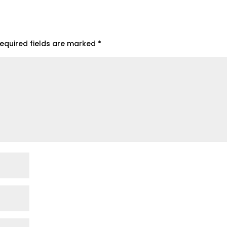
equired fields are marked
*