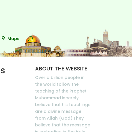
Maps
us
ABOUT THE WEBSITE
Over a billion people in
the world follow the
teaching of the Prophet
Muhammad.incerely
believe that his teachings
are a divine message
from Allah (God).They
believe that the message
is embodied in the Holy