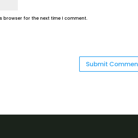
is browser for the next time I comment.