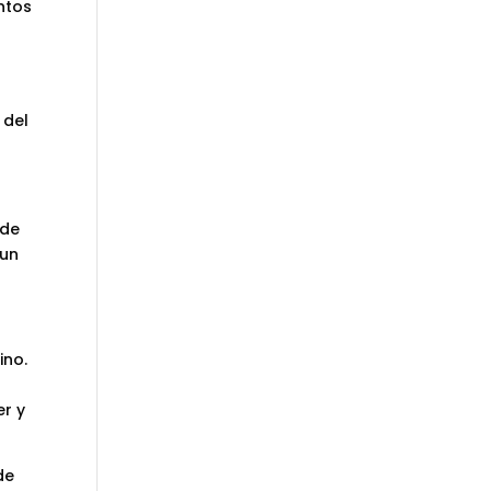
ntos
 del
 de
 un
ino.
er y
de