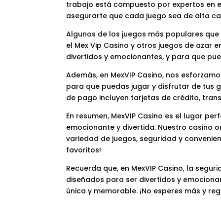
trabajo está compuesto por expertos en 
asegurarte que cada juego sea de alta ca
Algunos de los juegos más populares que 
el Mex Vip Casino y otros juegos de azar
divertidos y emocionantes, y para que pue
Además, en MexVIP Casino, nos esforzamos
para que puedas jugar y disfrutar de tus
de pago incluyen tarjetas de crédito, tra
En resumen, MexVIP Casino es el lugar per
emocionante y divertida. Nuestro casino 
variedad de juegos, seguridad y convenien
favoritos!
Recuerda que, en MexVIP Casino, la seguri
diseñados para ser divertidos y emocionan
única y memorable. ¡No esperes más y reg