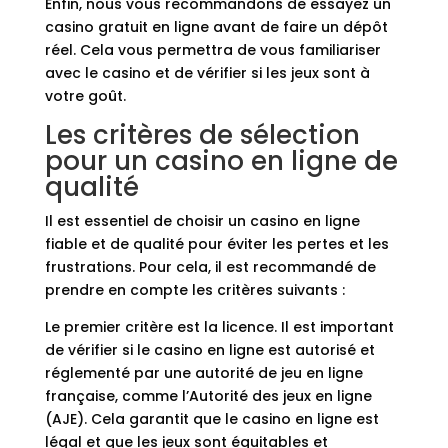
Enfin, nous vous recommandons de essayez un
casino gratuit en ligne avant de faire un dépôt
réel. Cela vous permettra de vous familiariser
avec le casino et de vérifier si les jeux sont à
votre goût.
Les critères de sélection
pour un casino en ligne de
qualité
Il est essentiel de choisir un casino en ligne
fiable et de qualité pour éviter les pertes et les
frustrations. Pour cela, il est recommandé de
prendre en compte les critères suivants :
Le premier critère est la licence. Il est important
de vérifier si le casino en ligne est autorisé et
réglementé par une autorité de jeu en ligne
française, comme l’Autorité des jeux en ligne
(AJE). Cela garantit que le casino en ligne est
légal et que les jeux sont équitables et