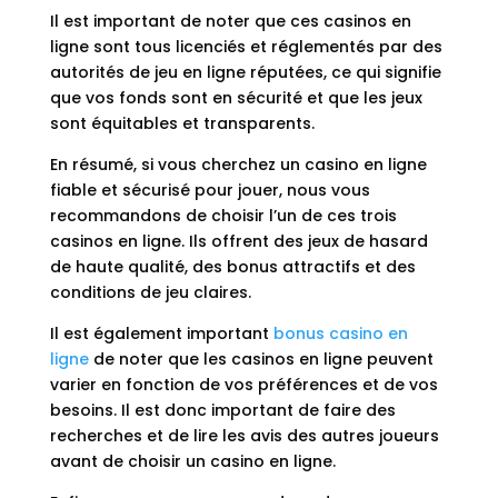
Il est important de noter que ces casinos en
ligne sont tous licenciés et réglementés par des
autorités de jeu en ligne réputées, ce qui signifie
que vos fonds sont en sécurité et que les jeux
sont équitables et transparents.
En résumé, si vous cherchez un casino en ligne
fiable et sécurisé pour jouer, nous vous
recommandons de choisir l’un de ces trois
casinos en ligne. Ils offrent des jeux de hasard
de haute qualité, des bonus attractifs et des
conditions de jeu claires.
Il est également important
bonus casino en
ligne
de noter que les casinos en ligne peuvent
varier en fonction de vos préférences et de vos
besoins. Il est donc important de faire des
recherches et de lire les avis des autres joueurs
avant de choisir un casino en ligne.