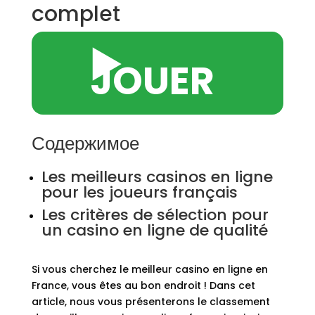
complet
▶️
JOUER
Содержимое
Les meilleurs casinos en ligne
pour les joueurs français
Les critères de sélection pour
un casino en ligne de qualité
Si vous cherchez le meilleur casino en ligne en
France, vous êtes au bon endroit ! Dans cet
article, nous vous présenterons le classement