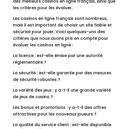
des meilleurs casinos en ligne français, ainsi que
les critères pour les évaluer.
Les casinos en ligne français sont nombreux,
mais il est important de choisir un site fiable et
sécurisé pour jouer. Voici quelques-uns des
critères que nous avons pris en compte pour
évaluer les casinos en ligne :
La licence : est-elle émise par une autorité
réglementaire ?
La sécurité : est-elle garantie par des mesures
de sécurité robustes ?
La variété des jeux : y a-t-il une grande variété
de jeux de casino ?
Les bonus et promotions : y a-t-il des offres
attractives pour les nouveaux joueurs ?
La qualité du service client : est-elle disponible