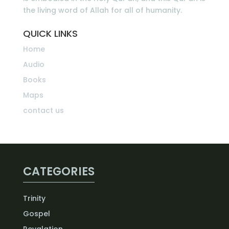
the living word of Allah for all of humanity.
QUICK LINKS
Home
Audio
Books
Maps
contact us
CATEGORIES
Trinity
Gospel