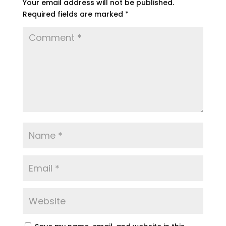
Your email address will not be published.
Required fields are marked
*