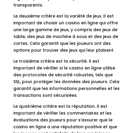
transparents.
Le deuxième critère est la variété de jeux. Il est
important de choisir un casino en ligne qui offre
une large gamme de jeux, y compris des jeux de
table, des jeux de machine à sous et des jeux de
cartes. Cela garantit que les joueurs ont des
options pour trouver des jeux qui leur plaisent.
Le troisième critère est la sécurité. Il est
important de vérifier si le casino en ligne utilise
des protocoles de sécurité robustes, tels que
SSL, pour protéger les données des joueurs. Cela
garantit que les informations personnelles et les
transactions sont sécurisées.
Le quatrième critère est la réputation. Il est
important de vérifier les commentaires et les
évaluations des joueurs pour s’assurer que le
casino en ligne a une réputation positive et que