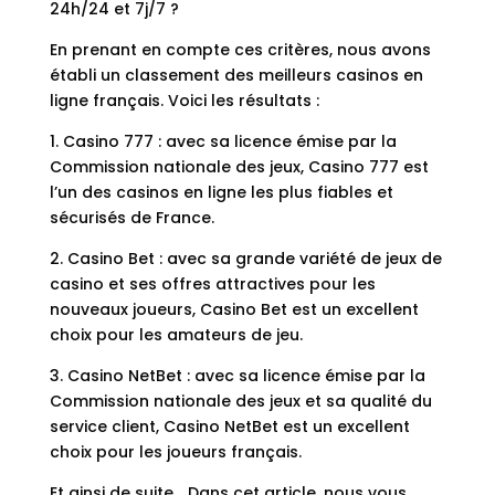
24h/24 et 7j/7 ?
En prenant en compte ces critères, nous avons
établi un classement des meilleurs casinos en
ligne français. Voici les résultats :
1. Casino 777 : avec sa licence émise par la
Commission nationale des jeux, Casino 777 est
l’un des casinos en ligne les plus fiables et
sécurisés de France.
2. Casino Bet : avec sa grande variété de jeux de
casino et ses offres attractives pour les
nouveaux joueurs, Casino Bet est un excellent
choix pour les amateurs de jeu.
3. Casino NetBet : avec sa licence émise par la
Commission nationale des jeux et sa qualité du
service client, Casino NetBet est un excellent
choix pour les joueurs français.
Et ainsi de suite… Dans cet article, nous vous