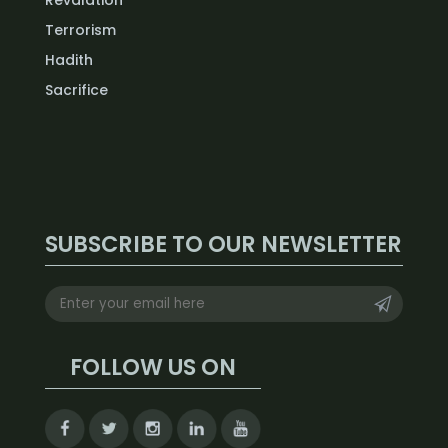
Revalation
Terrorism
Hadith
Sacrifice
SUBSCRIBE TO OUR NEWSLETTER
FOLLOW US ON