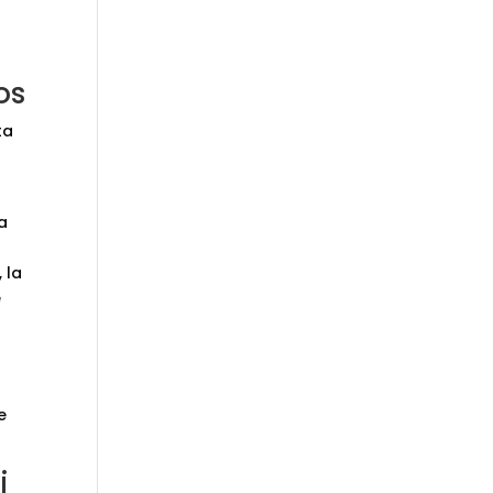
os
ta
a
 la
e
e
i