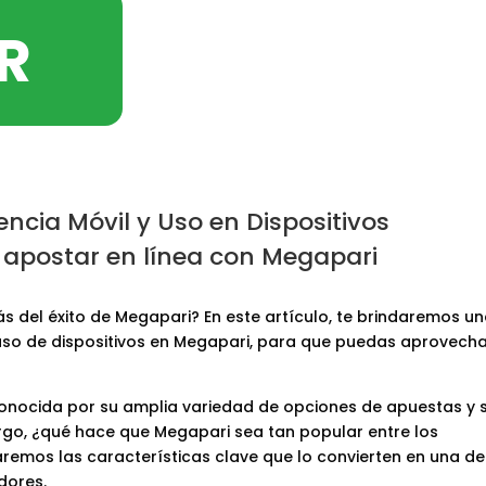
R
ncia Móvil y Uso en Dispositivos
e apostar en línea con Megapari
rás del éxito de Megapari? En este artículo, te brindaremos u
l uso de dispositivos en Megapari, para que puedas aprovecha
onocida por su amplia variedad de opciones de apuestas y 
bargo, ¿qué hace que Megapari sea tan popular entre los
aremos las características clave que lo convierten en una de
dores.