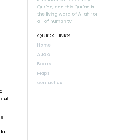
Qur’an, and this Qur’an is
the living word of Allah for
all of humanity.
QUICK LINKS
Home
Audio
Books
Maps
contact us
na
r al
su
 las