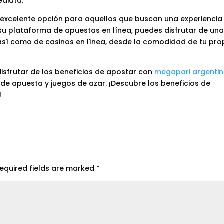
ediata.
excelente opción para aquellos que buscan una experiencia
n su plataforma de apuestas en línea, puedes disfrutar de un
 así como de casinos en línea, desde la comodidad de tu pro
disfrutar de los beneficios de apostar con
megapari argenti
e apuesta y juegos de azar. ¡Descubre los beneficios de
!
equired fields are marked
*