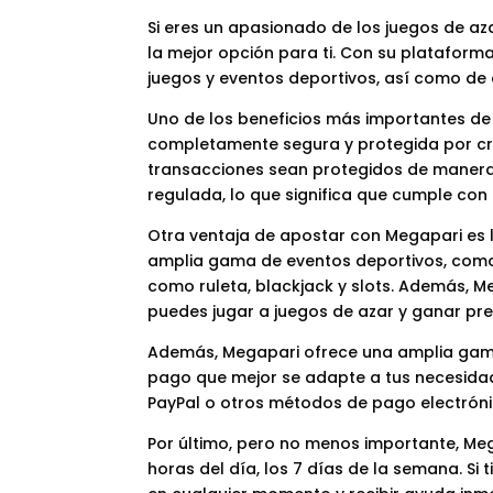
Si eres un apasionado de los juegos de az
la mejor opción para ti. Con su plataform
juegos y eventos deportivos, así como de 
Uno de los beneficios más importantes de
completamente segura y protegida por cri
transacciones sean protegidos de manera
regulada, lo que significa que cumple con
Otra ventaja de apostar con Megapari es 
amplia gama de eventos deportivos, como 
como ruleta, blackjack y slots. Además, M
puedes jugar a juegos de azar y ganar pr
Además, Megapari ofrece una amplia gama 
pago que mejor se adapte a tus necesidade
PayPal o otros métodos de pago electróni
Por último, pero no menos importante, Meg
horas del día, los 7 días de la semana. S