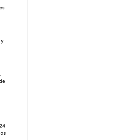
 es
 y
,
nde
 24
los