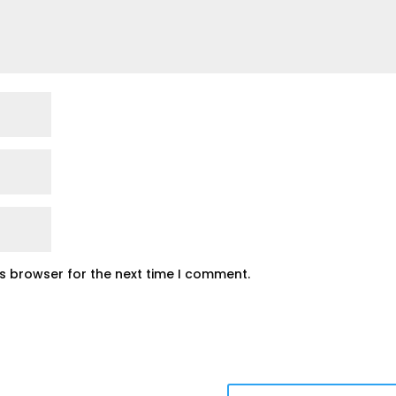
is browser for the next time I comment.