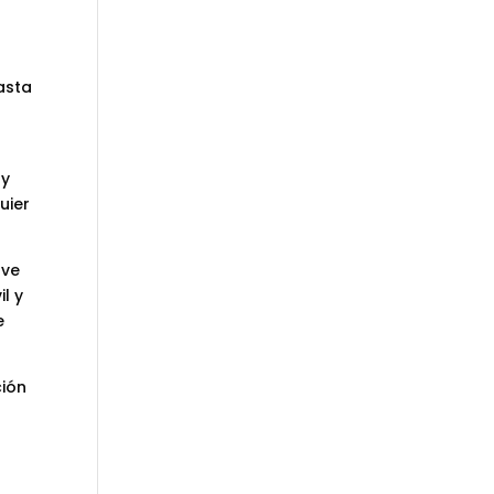
asta
 y
uier
ave
l y
e
ción