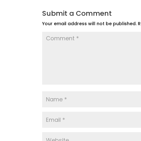
Submit a Comment
Your email address will not be published.
R