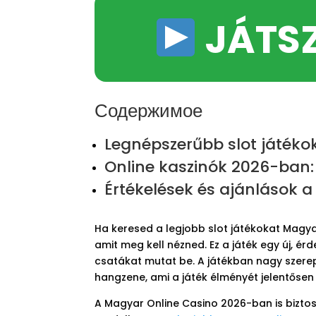
JÁTS
Содержимое
Legnépszerűbb slot játék
Online kaszinók 2026-ban:
Értékelések és ajánlások 
Ha keresed a legjobb slot játékokat Magya
amit meg kell nézned. Ez a játék egy új, ér
csatákat mutat be. A játékban nagy szere
hangzene, ami a játék élményét jelentősen
A Magyar Online Casino 2026-ban is biztos