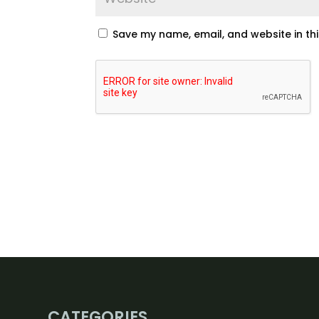
Save my name, email, and website in th
CATEGORIES