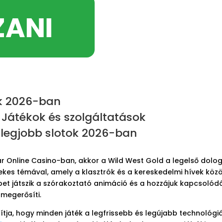
ZANI
ok 2026-ban
 Játékok és szolgáltatások
a legjobb slotok 2026-ban
r Online Casino-ban, akkor a Wild West Gold a legelső dolog
dekes témával, amely a klasztrók és a kereskedelmi hívek közö
pet játszik a szórakoztató animáció és a hozzájuk kapcsolód
 megerősíti.
ítja, hogy minden játék a legfrissebb és legújabb technológi