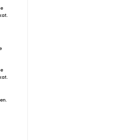
ne
kat.
e
ne
kat.
en.
,