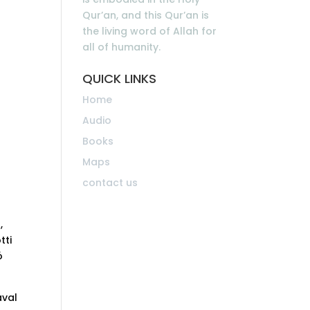
Qur’an, and this Qur’an is
the living word of Allah for
all of humanity.
QUICK LINKS
Home
Audio
Books
Maps
contact us
,
tti
ó
ával