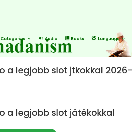
Categories
Audio
Books
Language
 a legjobb slot jtkokkal 2026
 a legjobb slot játékokkal