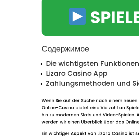
SPIEL
Содержимое
Die wichtigsten Funktionen
Lizaro Casino App
Zahlungsmethoden und Si
Wenn Sie auf der Suche nach einem neuen On
Online-Casino bietet eine Vielzahl an Spiel
hin zu modernen Slots und Video-Spielen. A
werden wir einen Überblick über das Onlin
Ein wichtiger Aspekt von Lizaro Casino ist 