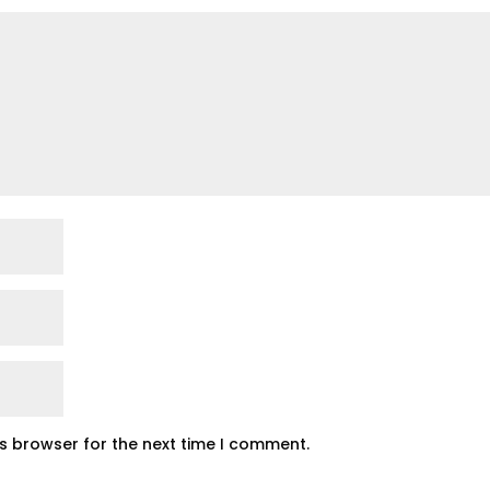
is browser for the next time I comment.