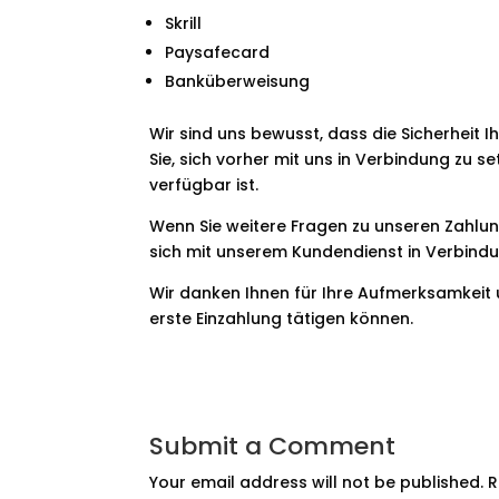
Skrill
Paysafecard
Banküberweisung
Wir sind uns bewusst, dass die Sicherheit 
Sie, sich vorher mit uns in Verbindung zu
verfügbar ist.
Wenn Sie weitere Fragen zu unseren Zahlun
sich mit unserem Kundendienst in Verbindung
Wir danken Ihnen für Ihre Aufmerksamkeit un
erste Einzahlung tätigen können.
Submit a Comment
Your email address will not be published.
R