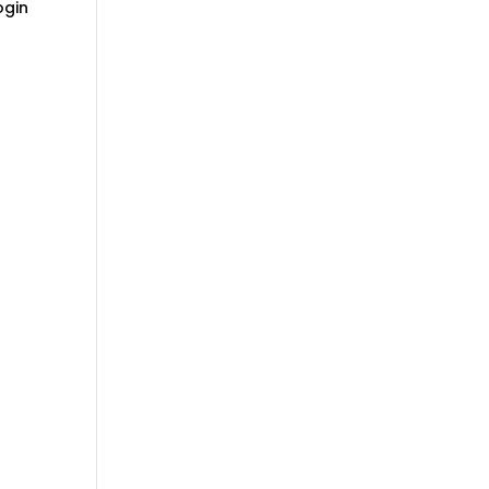
ogin
r