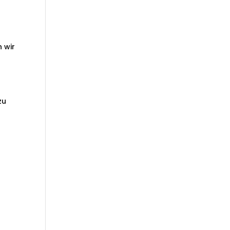
 wir
zu