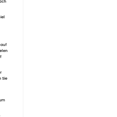
fach
iel
 auf
elen
f
er
 Sie
 um
e