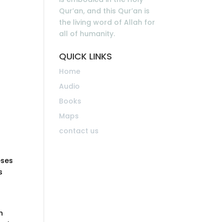
Qur’an, and this Qur’an is
the living word of Allah for
all of humanity.
QUICK LINKS
Home
Audio
Books
Maps
contact us
eses
s
l
h