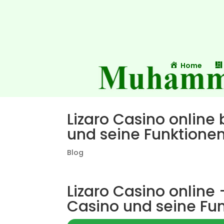
Home
Lizaro Casino online
und seine Funktionen
Blog
Lizaro Casino online
Casino und seine Fu