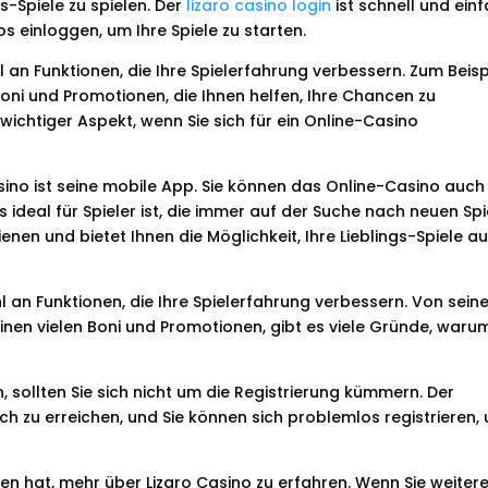
gs-Spiele zu spielen. Der
lizaro casino login
ist schnell und ein
s einloggen, um Ihre Spiele zu starten.
l an Funktionen, die Ihre Spielerfahrung verbessern. Zum Beisp
Boni und Promotionen, die Ihnen helfen, Ihre Chancen zu
 wichtiger Aspekt, wenn Sie sich für ein Online-Casino
asino ist seine mobile App. Sie können das Online-Casino auch
ideal für Spieler ist, die immer auf der Suche nach neuen Spi
dienen und bietet Ihnen die Möglichkeit, Ihre Lieblings-Spiele au
l an Funktionen, die Ihre Spielerfahrung verbessern. Von sein
inen vielen Boni und Promotionen, gibt es viele Gründe, warum
, sollten Sie sich nicht um die Registrierung kümmern. Der
ach zu erreichen, und Sie können sich problemlos registrieren,
fen hat, mehr über Lizaro Casino zu erfahren. Wenn Sie weiter