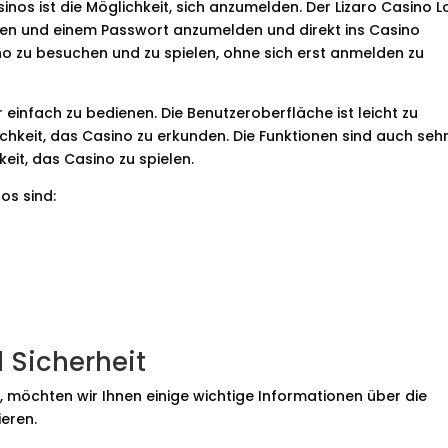
sinos ist die Möglichkeit, sich anzumelden. Der Lizaro Casino L
men und einem Passwort anzumelden und direkt ins Casino
ino zu besuchen und zu spielen, ohne sich erst anmelden zu
 einfach zu bedienen. Die Benutzeroberfläche ist leicht zu
chkeit, das Casino zu erkunden. Die Funktionen sind auch seh
eit, das Casino zu spielen.
os sind:
Sicherheit
en, möchten wir Ihnen einige wichtige Informationen über die
eren.