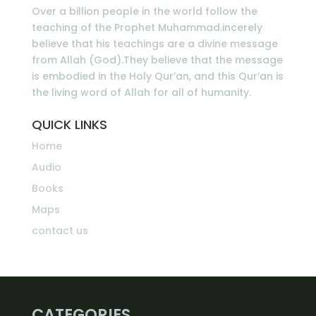
Over a billion people in the world follow the
teaching of the Prophet Muhammad.incerely
believe that his teachings are a divine message
from Allah (God).They believe that the message
is embodied in the Holy Qur’an, and this Qur’an is
the living word of Allah for all of humanity.
QUICK LINKS
Home
Audio
Books
Maps
contact us
CATEGORIES