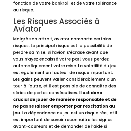
fonction de votre bankroll et de votre tolérance
au risque.
Les Risques Associés à
Aviator
Malgré son attrait, aviator comporte certains
risques. Le principal risque est la possibilité de
perdre sa mise. Si l’avion s’écrase avant que
vous n’ayez encaissé votre pari, vous perdez
automatiquement votre mise. La volatilité du jeu
est également un facteur de risque important.
Les gains peuvent varier considérablement d’un
tour à l’autre, et il est possible de connaître des
séries de pertes consécutives.
Il est donc
crucial de jouer de manière responsable et de
ne pas se laisser emporter par l’excitation du
jeu
. La dépendance au jeu est un risque réel, et il
est important de savoir reconnaître les signes
avant-coureurs et de demander de l’aide si