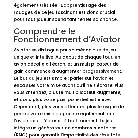
également très réel. L’apprentissage des
rouages de ce jeu fascinant est donc crucial
pour tout joueur souhaitant tenter sa chance.
Comprendre le
Fonctionnement d’Aviator
Aviator se distingue par sa mécanique de jeu
unique et intuitive. Au début de chaque tour, un
avion décolle à l’écran, et un multiplicateur de
gain commence à augmenter progressivement.
Le but du jeu est simple : parier sur l’avion et
encaisser votre mise avant qu’il ne s’écrase. Plus
vous attendez, plus le multiplicateur augmente,
et donc plus votre gain potentiel est élevé.
Cependant, plus vous attendez, plus le risque de
perdre votre mise augmente également, car
l’avion peut s’écraser à tout moment. Le jeu
intègre un générateur de nombres aléatoires
(RNG) pour garantir l’impartialité des résultats.