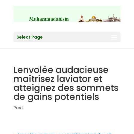
Select Page
Lenvolée audacieuse
maîtrisez laviator et
atteignez des sommets
de gains potentiels
Post