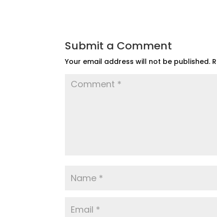
Submit a Comment
Your email address will not be published.
R