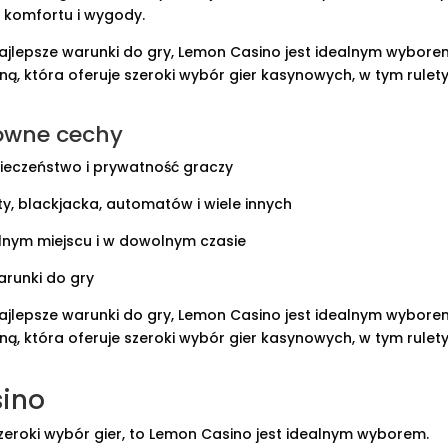
ą komfortu i wygody.
 najlepsze warunki do gry, Lemon Casino jest idealnym wybore
oną, która oferuje szeroki wybór gier kasynowych, w tym rulety
ówne cechy
ieczeństwo i prywatność graczy
ty, blackjacka, automatów i wiele innych
lnym miejscu i w dowolnym czasie
arunki do gry
 najlepsze warunki do gry, Lemon Casino jest idealnym wybore
oną, która oferuje szeroki wybór gier kasynowych, w tym rulety
sino
 szeroki wybór gier, to Lemon Casino jest idealnym wyborem.