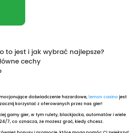
Ć
 to jest i jak wybrać najlepsze?
Główne cechy
o
je emocjonujące doświadczenie hazardowe,
lemon casino
jest
i zacznij korzystać z oferowanych przez nas gier!
ej gamy gier, w tym rulety, blackjacka, automatów i wiele
24/7, co oznacza, że możesz grać, kiedy chcesz.
również bonusy i promocje, które mogą pomóc Ci zwiększyć