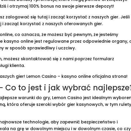
 dziś i otrzymaj 100% bonus na swoje pierwsze depozyt!
 zalogować się tutaj i zacząć korzystać z naszych gier. Jeśli 
j i zacząć korzystać z naszych oferowanych gier.
 online, co oznacza, że możesz być pewnym, że jesteśmy
 kasyno online jest regulowane przez odpowiednie organy, 
y w sposób sprawiedliwy i uczciwy.
em, możesz skontaktować się z nami poprzez formularz
ugi klienta.
 z naszych gier! Lemon Casino – kasyno online oficjalna strona!
 Co to jest i jak wybrać najlepsze
 najlepsze warunki do gry, Lemon Casino jest idealnym wybore
oną, która oferuje szeroki wybór gier kasynowych, w tym rulety
najnowsze technologie, aby zapewnić bezpieczeństwo i
wala na grę w dowolnym miejscu i w dowolnym czasie, co czyn