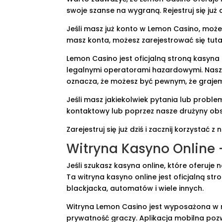
swoje szanse na wygraną. Rejestruj się już
Jeśli masz już konto w Lemon Casino, możesz
masz konta, możesz zarejestrować się tuta
Lemon Casino jest oficjalną stroną kasyna
legalnymi operatorami hazardowymi. Nasze
oznacza, że możesz być pewnym, że grajem
Jeśli masz jakiekolwiek pytania lub probl
kontaktowy lub poprzez nasze drużyny obsł
Zarejestruj się już dziś i zacznij korzystać
Witryna Kasyno Online –
Jeśli szukasz kasyna online, które oferuje
Ta witryna kasyno online jest oficjalną str
blackjacka, automatów i wiele innych.
Witryna Lemon Casino jest wyposażona w 
prywatność graczy. Aplikacja mobilna poz