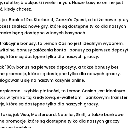
 ruletke, blackjacki i wiele innych. Nasze kasyno online jest
, kiedy chcesz.
, jak Book of Ra, Starburst, Gonzo’s Quest, a także nowe tytuły
żesz znaleźć nowe gry, które są dostępne tylko dla naszych
, zanim będą dostępne w innych kasynach.
 atrakcyjne bonusy, to Lemon Casino jest idealnym wyborem.
italne, bonusy załóżenia konta i bonusy za pierwsze depozyt
e, które są dostępne tylko dla naszych graczy.
jak 100% bonus na pierwsze depozyty, a także bonusy bez
ne promocje, które są dostępne tylko dla naszych graczy.
logowaniu się na naszym kasynie online.
bezpieczne i szybkie płatności, to Lemon Casino jest idealnym
i, w tym kartą kredytową, e-walletami i bankowymi transfer
e, które są dostępne tylko dla naszych graczy.
kie, jak Visa, Mastercard, Neteller, Skrill, a także bankowe
ne promocje, które są dostępne tylko dla naszych graczy.
czne i szybkie.