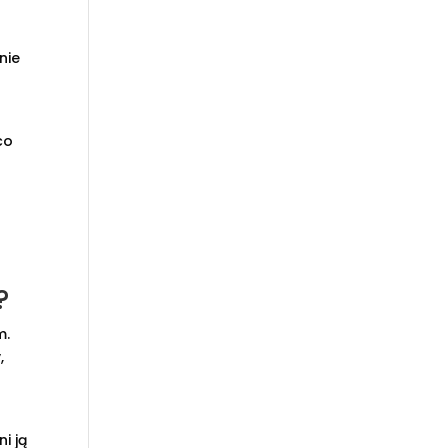
nie
co
?
m.
,
i ją