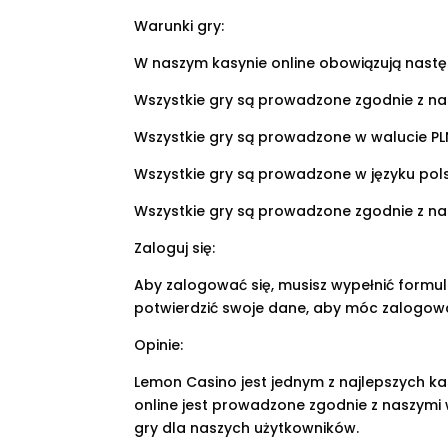
Warunki gry:
W naszym kasynie online obowiązują nastę
Wszystkie gry są prowadzone zgodnie z na
Wszystkie gry są prowadzone w walucie PL
Wszystkie gry są prowadzone w języku pol
Wszystkie gry są prowadzone zgodnie z na
Zaloguj się:
Aby zalogować się, musisz wypełnić formul
potwierdzić swoje dane, aby móc zalogować
Opinie:
Lemon Casino jest jednym z najlepszych kas
online jest prowadzone zgodnie z naszymi
gry dla naszych użytkowników.