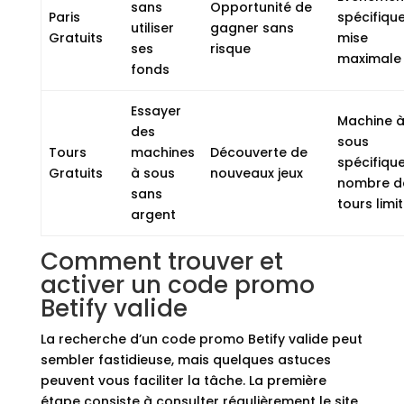
sans
Opportunité de
Paris
spécifique
utiliser
gagner sans
Gratuits
mise
ses
risque
maximale
fonds
Essayer
Machine 
des
sous
Tours
machines
Découverte de
spécifique
Gratuits
à sous
nouveaux jeux
nombre d
sans
tours limi
argent
Comment trouver et
activer un code promo
Betify valide
La recherche d’un code promo Betify valide peut
sembler fastidieuse, mais quelques astuces
peuvent vous faciliter la tâche. La première
étape consiste à consulter régulièrement le site