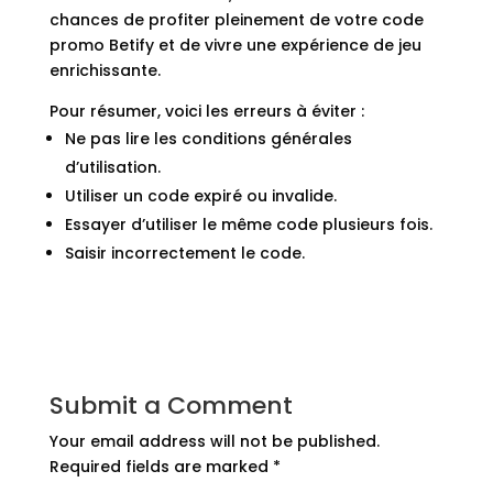
chances de profiter pleinement de votre code
promo Betify et de vivre une expérience de jeu
enrichissante.
Pour résumer, voici les erreurs à éviter :
Ne pas lire les conditions générales
d’utilisation.
Utiliser un code expiré ou invalide.
Essayer d’utiliser le même code plusieurs fois.
Saisir incorrectement le code.
Submit a Comment
Your email address will not be published.
Required fields are marked
*