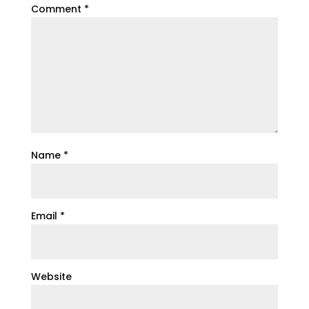
Comment
*
Name
*
Email
*
Website