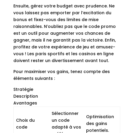
Ensuite, gérez votre budget avec prudence. Ne
vous laissez pas emporter par l’excitation du
bonus et fixez-vous des limites de mise
raisonnables. N’oubliez pas que le code promo
est un outil pour augmenter vos chances de
gagner, mais il ne garantit pas la victoire. Enfin,
profitez de votre expérience de jeu et amusez-
vous ! Les paris sportifs et les casinos en ligne
doivent rester un divertissement avant tout.
Pour maximiser vos gains, tenez compte des
éléments suivants :
Stratégie
Description
Avantages
Sélectionner
Optimisation
Choix du
un code
des gains
code
adapté à vos
potentiels.