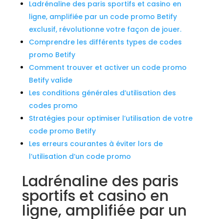
Ladrénaline des paris sportifs et casino en
ligne, amplifiée par un code promo Betify
exclusif, révolutionne votre façon de jouer.
Comprendre les différents types de codes
promo Betify
Comment trouver et activer un code promo
Betify valide
Les conditions générales d’utilisation des
codes promo
Stratégies pour optimiser l’utilisation de votre
code promo Betify
Les erreurs courantes à éviter lors de
l’utilisation d’un code promo
Ladrénaline des paris
sportifs et casino en
ligne, amplifiée par un