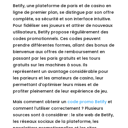
Betify, une plateforme de paris et de casino en
ligne de premier plan, se distingue par son offre
complète, sa sécurité et son interface intuitive.
Pour fidéliser ses joueurs et attirer de nouveaux
utilisateurs, Betify propose régulièrement des
codes promotionnels. Ces codes peuvent
prendre différentes formes, allant des bonus de
bienvenue aux offres de remboursement en
passant par les paris gratuits et les tours
gratuits sur les machines à sous. Ils
représentent un avantage considérable pour
les parieurs et les amateurs de casino, leur
permettant d’optimiser leurs mises et de
profiter pleinement de leur expérience de jeu.
Mais comment obtenir un
code promo Betify
et
comment l’utiliser correctement ? Plusieurs
sources sont à considérer : le site web de Betify,
les réseaux sociaux de la plateforme, les
newsletters promotionnelles et les sites