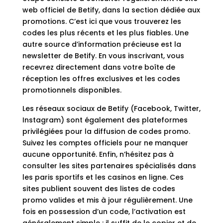
web officiel de Betify, dans la section dédiée aux
promotions. C’est ici que vous trouverez les
codes les plus récents et les plus fiables. Une
autre source d’information précieuse est la
newsletter de Betify. En vous inscrivant, vous
recevrez directement dans votre boîte de
réception les offres exclusives et les codes
promotionnels disponibles.
Les réseaux sociaux de Betify (Facebook, Twitter,
Instagram) sont également des plateformes
privilégiées pour la diffusion de codes promo.
Suivez les comptes officiels pour ne manquer
aucune opportunité. Enfin, n’hésitez pas à
consulter les sites partenaires spécialisés dans
les paris sportifs et les casinos en ligne. Ces
sites publient souvent des listes de codes
promo valides et mis à jour régulièrement. Une
fois en possession d’un code, l’activation est
généralement simple : il suffit de le copier et de