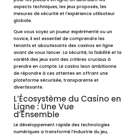
aspects techniques, les jeux proposés, les
mesures de sécurité et l’expérience utilisateur
globale.
Que vous soyez un joueur expérimenté ou un
novice, il est essentiel de comprendre les
tenants et aboutissants des casinos en ligne
avant de vous lancer. La sécurité, la fiabilité et la
variété des jeux sont des critères cruciaux à
prendre en compte. Le casino leon ambitionne
de répondre à ces attentes en offrant une
plateforme sécurisée, transparente et
divertissante.
L’Écosystème du Casino en
Ligne : Une Vue
d’Ensemble
Le développement rapide des technologies
numériques a transformé l’industrie du jeu,