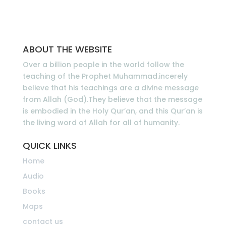
ABOUT THE WEBSITE
Over a billion people in the world follow the
teaching of the Prophet Muhammad.incerely
believe that his teachings are a divine message
from Allah (God).They believe that the message
is embodied in the Holy Qur’an, and this Qur’an is
the living word of Allah for all of humanity.
QUICK LINKS
Home
Audio
Books
Maps
contact us