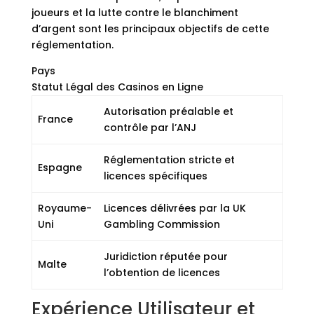
joueurs et la lutte contre le blanchiment
d’argent sont les principaux objectifs de cette
réglementation.
Pays
Statut Légal des Casinos en Ligne
Autorisation préalable et
France
contrôle par l’ANJ
Réglementation stricte et
Espagne
licences spécifiques
Royaume-
Licences délivrées par la UK
Uni
Gambling Commission
Juridiction réputée pour
Malte
l’obtention de licences
Expérience Utilisateur et