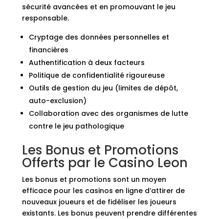
sécurité avancées et en promouvant le jeu
responsable.
Cryptage des données personnelles et
financières
Authentification à deux facteurs
Politique de confidentialité rigoureuse
Outils de gestion du jeu (limites de dépôt,
auto-exclusion)
Collaboration avec des organismes de lutte
contre le jeu pathologique
Les Bonus et Promotions
Offerts par le Casino Leon
Les bonus et promotions sont un moyen
efficace pour les casinos en ligne d’attirer de
nouveaux joueurs et de fidéliser les joueurs
existants. Les bonus peuvent prendre différentes