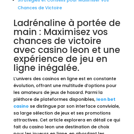
Stratégies et Conseils pour Maximiser vos
Chances de Victoire
Ladrénaline à portée de
main : Maximisez vos
chances de victoire
avec casino leon et une
expérience de jeu en
ligne inégalée.
L’univers des casinos en ligne est en constante
évolution, offrant une multitude d’options pour
les amateurs de jeux de hasard. Parmi la
pléthore de plateformes disponibles,
leon bet
casino
se distingue par son interface conviviale,
sa large sélection de jeux et ses promotions
attractives. Cet article explorera en détail ce qui
fait du casino leon une destination de choix
pour les joueurs en ligne, en abordant les