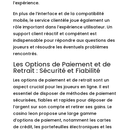
l’expérience.
En plus de l’interface et de la compatibilité
mobile, le service clientèle joue également un
rôle important dans l’expérience utilisateur. Un
support client réactif et compétent est
indispensable pour répondre aux questions des
joueurs et résoudre les éventuels problèmes
rencontrés.
Les Options de Paiement et de
Retrait : Sécurité et Fiabilité
Les options de paiement et de retrait sont un
aspect crucial pour les joueurs en ligne. Il est
essentiel de disposer de méthodes de paiement
sécurisées, fiables et rapides pour déposer de
l’argent sur son compte et retirer ses gains. Le
casino leon propose une large gamme
d’options de paiement, notamment les cartes
de crédit, les portefeuilles électroniques et les