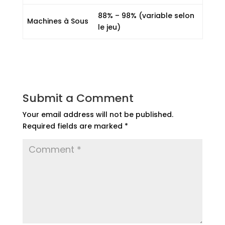
88% – 98% (variable selon
Machines à Sous
le jeu)
Submit a Comment
Your email address will not be published.
Required fields are marked
*