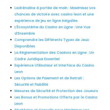
Ladrénaline à portée de main : Maximisez vos
chances de victoire avec casino leon et une
expérience de jeu en ligne inégalée.
L’Écosystème du Casino en Ligne : Une Vue
d’Ensemble
Comprendre les Différents Types de Jeux
Disponibles
La Réglementation des Casinos en Ligne : Un
Cadre Juridique Essentiel
Expérience Utilisateur et Interface du Casino
Leon
Les Options de Paiement et de Retrait :
Sécurité et Fiabilité
Mesures de Sécurité et Protection des Joueurs
Les Bonus et Promotions Offerts par le Casino
Leon