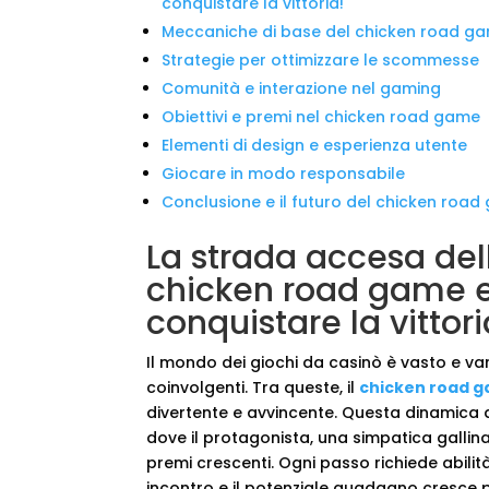
conquistare la vittoria!
Meccaniche di base del chicken road g
Strategie per ottimizzare le scommesse
Comunità e interazione nel gaming
Obiettivi e premi nel chicken road game
Elementi di design e esperienza utente
Giocare in modo responsabile
Conclusione e il futuro del chicken roa
La strada accesa del
chicken road game e
conquistare la vittori
Il mondo dei giochi da casinò è vasto e v
coinvolgenti. Tra queste, il
chicken road 
divertente e avvincente. Questa dinamica di 
dove il protagonista, una simpatica gallina,
premi crescenti. Ogni passo richiede abili
incontro e il potenziale guadagno cresce 