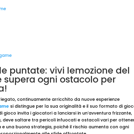
ame
d game
le puntate: vivi lemozione del
 supera ogni ostacolo per
a!
ariegato, continuamente arricchito da nuove esperienze
game
si distingue per la sua originalità e il suo formato di gio
gioco invita i giocatori a lanciarsi in un’avventura frizzante,
 deve saltare tra pericoli infuocati e ostacoli vari per ottene
tà e una buona strategia, poiché il rischio aumenta con ogni
proporzionalmente alle sfide affrontate.