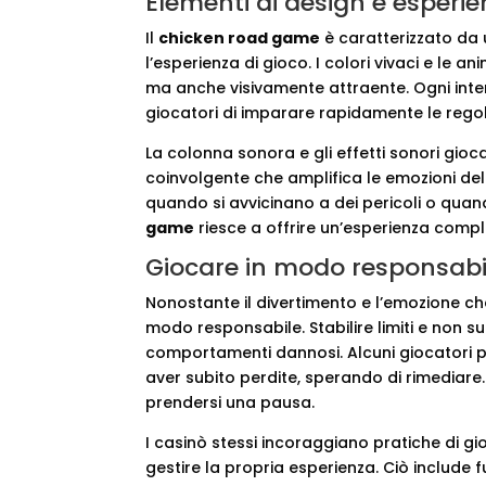
Elementi di design e esperi
Il
chicken road game
è caratterizzato da u
l’esperienza di gioco. I colori vivaci e le 
ma anche visivamente attraente. Ogni inter
giocatori di imparare rapidamente le regol
La colonna sonora e gli effetti sonori gi
coinvolgente che amplifica le emozioni del g
quando si avvicinano a dei pericoli o qua
game
riesce a offrire un’esperienza compl
Giocare in modo responsabi
Nonostante il divertimento e l’emozione ch
modo responsabile. Stabilire limiti e non s
comportamenti dannosi. Alcuni giocatori p
aver subito perdite, sperando di rimediare
prendersi una pausa.
I casinò stessi incoraggiano pratiche di gi
gestire la propria esperienza. Ciò include 