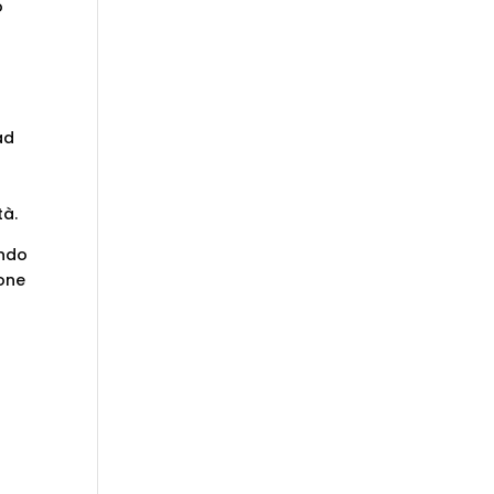
o
ad
tà.
ando
one