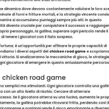
one dinamica dove devono costantemente valutare le loro sce
inate di forni e fritture mortali, e la strategia vincente consi
si mentre si accumulano punteggi sempre più alti. In questo
ità diventa cruciale per conquistare il successo e raggiungere
roprio personaggio, la gallina, superare ogni pericolo rende il
i tenere i giocatori con il fiato sospeso.
ortuna; è un’opportunità per affinare le proprie capacità di
ndiamo i diversi aspetti del
chicken road game
e scopriam
 vittoria. Si analizzeranno le meccaniche di gioco, le strategi
 ogni giocatore di emergere in questo entusiasmante percorso
l chicken road game
o semplici ma stimolanti. Ogni giocatore controlla una galli
con un alto livello di rischio. Cercare di atterrare
ucesso. Se il giocatore atterra su una fucina, aumenta le prop
amente, la gallina potrebbe ritrovarsi fritta, perdendo così i
icompense e punizioni rende il gioco emozionante e diverte