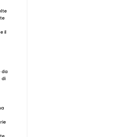
lte
ste
 il
o
e da
 di
na
rie
l
nte