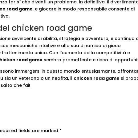
a far sì che diventi un problema. In definitiva, il divertiment
ken road game
, e giocare in modo responsabile consente di
tiva.
 del chicken road game
one avvincente di abilità, strategia e avventura, e continua 
 sue meccaniche intuitive e alla sua dinamica di gioco
 intrattenimento unica. Con l’aumento della competitività e
hicken road game
sembra promettente e ricco di opportuni
tà possono immergersi in questo mondo entusiasmante, affront
 sia un veterano o un neofita, il
chicken road game
si prop
salto che fai!
equired fields are marked
*