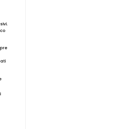
ivi.
oco
mpre
ati
e
i