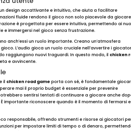
enza utente
n design accattivante e intuitivo, che aiuta a facilitare
animazioni fluide rendono il gioco non solo piacevole da giocare
azione è progettata per essere intuitiva, permettendo ai nuo
e e immergersi nel gioco senza frustrazione.
ocano anch’essi un ruolo importante. Creano un’atmosfera
ioco. L’audio gioca un ruolo cruciale nell’avvertire i giocator
ndo raggiungono nuovi traguardi. In questo modo, il
chicken 
eta e avvincente.
le
e il
chicken road game
porta con sé, è fondamentale giocar
uperare mai il proprio budget è essenziale per prevenire
otrebbero sentirsi tentati di continuare a giocare anche do
. È importante riconoscere quando è il momento di fermarsi e
oco responsabile, offrendo strumenti e risorse ai giocatori pe
funzioni per impostare limiti di tempo o di denaro, permetten