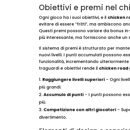
Obiettivi e premi nel 
Ogni gioco ha i suoi obiettivi, e il
chicken 
evitare di essere “fritti”, ma ambiscono an
Questi premi possono variare da bonus in-
più interessante, ma forniscono anche un s
Il sistema di premi è strutturato per mant
nuovi livelli. I punti accumulati possono es
funzionalità, incrementando ulteriormente l
traguardi e obiettivi rende il
chicken road
Raggiungere livelli superiori
– Ogni live
più grandi.
Accumulo di punti
– I punti possono ess
più.
Competizione con altri giocatori
– Supe
divertimento.