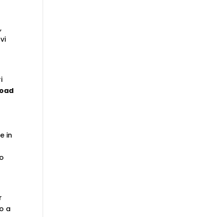
,
vi
i
road
e in
po
r
do a