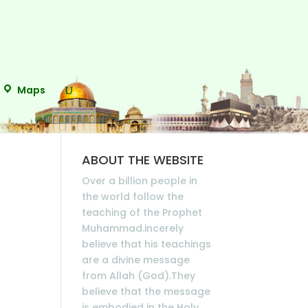
Maps
ABOUT THE WEBSITE
Over a billion people in
the world follow the
teaching of the Prophet
Muhammad.incerely
believe that his teachings
are a divine message
from Allah (God).They
believe that the message
is embodied in the Holy