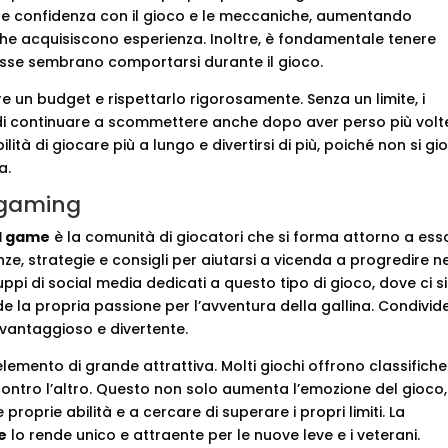
re confidenza con il gioco e le meccaniche, aumentando
acquisiscono esperienza. Inoltre, è fondamentale tenere
esse sembrano comportarsi durante il gioco.
re un budget e rispettarlo rigorosamente. Senza un limite, i
di continuare a scommettere anche dopo aver perso più volt
ità di giocare più a lungo e divertirsi di più, poiché non si gi
a.
 gaming
d game
è la comunità di giocatori che si forma attorno a ess
ze, strategie e consigli per aiutarsi a vicenda a progredire n
pi di social media dedicati a questo tipo di gioco, dove ci si
e la propria passione per l’avventura della gallina. Condivid
o vantaggioso e divertente.
elemento di grande attrattiva. Molti giochi offrono classifiche
contro l’altro. Questo non solo aumenta l’emozione del gioco
proprie abilità e a cercare di superare i propri limiti. La
e
lo rende unico e attraente per le nuove leve e i veterani.