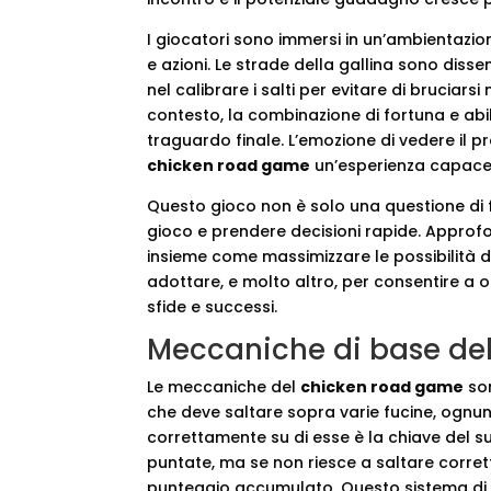
I giocatori sono immersi in un’ambientazi
e azioni. Le strade della gallina sono dissem
nel calibrare i salti per evitare di bruciar
contesto, la combinazione di fortuna e abil
traguardo finale. L’emozione di vedere il p
chicken road game
un’esperienza capace d
Questo gioco non è solo una questione di f
gioco e prendere decisioni rapide. Approfo
insieme come massimizzare le possibilità di
adottare, e molto altro, per consentire a
sfide e successi.
Meccaniche di base de
Le meccaniche del
chicken road game
son
che deve saltare sopra varie fucine, ognuna 
correttamente su di esse è la chiave del s
puntate, ma se non riesce a saltare corrett
punteggio accumulato. Questo sistema di r