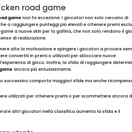
chicken road game
road game
non fa eccezione. I giocatori non solo cercano di
che a raggiungere punteggi più elevati e ottenere premi esclus
game a nuove skin per la gallina, che non solo rendono il gi
enso di realizzazione.
enere alta la motivazione e spingere i giocatori a provare se
sere convertiti in premi o utilizzati per sbloccare nuove
’esperienza di gioco. Inoltre, la sfida di raggiungere determin
 game
ancora più entusiasmante.
llo successivo comporta maggiori sfide ma anche ricompens
ere utilizzati per ottenere premi o per scommettere ancora d
rare altri giocatori nella classifica aumenta la sfida e il