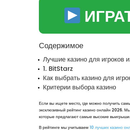
ИГРА
Содержимое
Лучшие казино для игроков и
1. BitStarz
Как выбрать казино для игро
Критерии выбора казино
Если вы ищете место, где можно получить са
эксклюзивный рейтинг казино онлайн 2026. М
которые предлагают самые высокие выигрыши
В рейтинге мы учитываем
10 лучших казино он