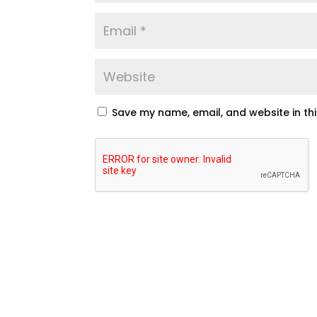
Save my name, email, and website in th