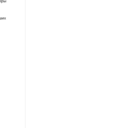
меры
кших