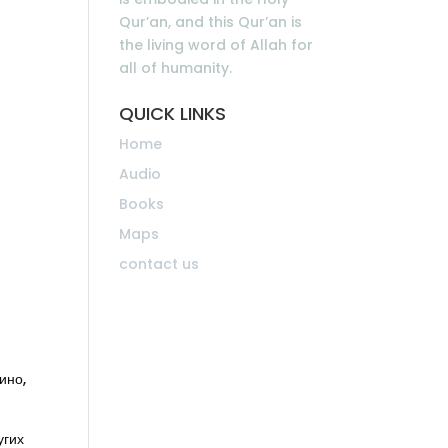
Qur’an, and this Qur’an is
the living word of Allah for
all of humanity.
QUICK LINKS
Home
Audio
Books
Maps
contact us
ино,
угих