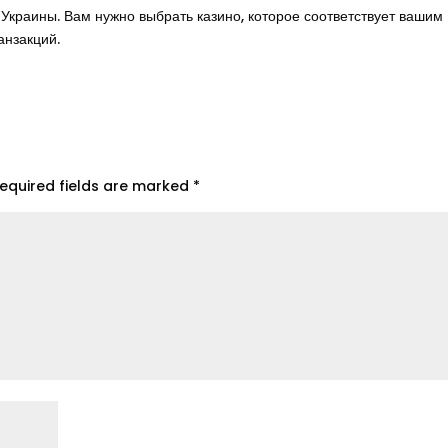
 Украины. Вам нужно выбрать казино, которое соответствует вашим
анзакций.
equired fields are marked
*