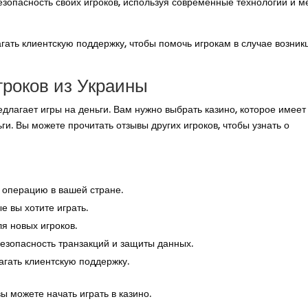
безопасность своих игроков, используя современные технологии и 
гать клиентскую поддержку, чтобы помочь игрокам в случае возни
гроков из Украины
длагает игры на деньги. Вам нужно выбрать казино, которое имеет
и. Вы можете прочитать отзывы других игроков, чтобы узнать о
 операцию в вашей стране.
е вы хотите играть.
я новых игроков.
безопасность транзакций и защиты данных.
агать клиентскую поддержку.
ы можете начать играть в казино.