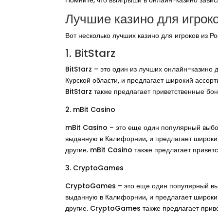
Помните, что выигрыши в онлайн-казино завися
Лучшие казино для игрок
Вот несколько лучших казино для игроков из Ро
1. BitStarz
BitStarz – это один из лучших онлайн-казино 
Курской области, и предлагает широкий ассорти
BitStarz также предлагает приветственные бон
2. mBit Casino
mBit Casino – это еще один популярный выбор
выданную в Калифорнии, и предлагает широкий
другие. mBit Casino также предлагает привет
3. CryptoGames
CryptoGames – это еще один популярный выбо
выданную в Калифорнии, и предлагает широкий
другие. CryptoGames также предлагает приве