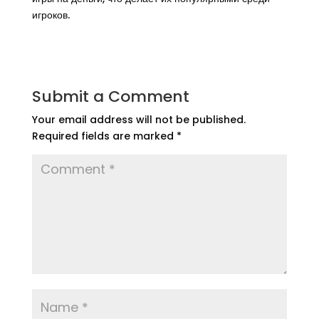
игроков.
Submit a Comment
Your email address will not be published.
Required fields are marked
*