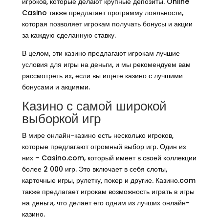
игроков, которые делают крупные депозиты. Online
Casino также предлагает программу лояльности,
которая позволяет игрокам получать бонусы и акции
за каждую сделанную ставку.
В целом, эти казино предлагают игрокам лучшие
условия для игры на деньги, и мы рекомендуем вам
рассмотреть их, если вы ищете казино с лучшими
бонусами и акциями.
Казино с самой широкой
выборкой игр
В мире онлайн-казино есть несколько игроков,
которые предлагают огромный выбор игр. Один из
них – Casino.com, который имеет в своей коллекции
более 2 000 игр. Это включает в себя слоты,
карточные игры, рулетку, покер и другие. Казино.com
также предлагает игрокам возможность играть в игры
на деньги, что делает его одним из лучших онлайн-
казино.