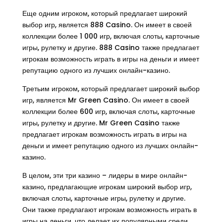
Еще одним игроком, который предлагает широкий
выбор игр, является 888 Casino. Он имеет в своей
коллекции более 1 000 игр, включая слоты, карточные
игры, рулетку и другие. 888 Casino также предлагает
игрокам возможность играть в игры на деньги и имеет
репутацию одного из лучших онлайн-казино.
Третьим игроком, который предлагает широкий выбор
игр, является Mr Green Casino. Он имеет в своей
коллекции более 600 игр, включая слоты, карточные
игры, рулетку и другие. Mr Green Casino также
предлагает игрокам возможность играть в игры на
деньги и имеет репутацию одного из лучших онлайн-
казино.
В целом, эти три казино – лидеры в мире онлайн-
казино, предлагающие игрокам широкий выбор игр,
включая слоты, карточные игры, рулетку и другие.
Они также предлагают игрокам возможность играть в
игры на деньги, что делает их популярными среди