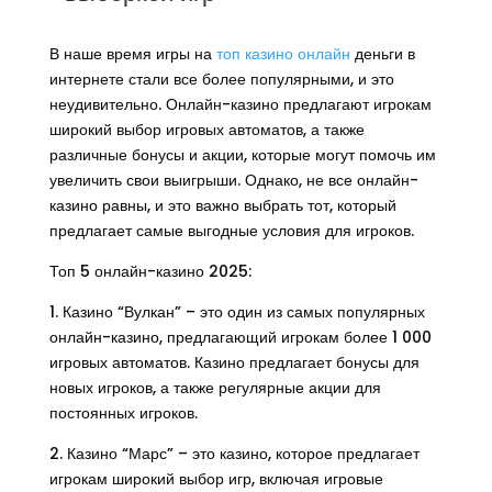
В наше время игры на
топ казино онлайн
деньги в
интернете стали все более популярными, и это
неудивительно. Онлайн-казино предлагают игрокам
широкий выбор игровых автоматов, а также
различные бонусы и акции, которые могут помочь им
увеличить свои выигрыши. Однако, не все онлайн-
казино равны, и это важно выбрать тот, который
предлагает самые выгодные условия для игроков.
Топ 5 онлайн-казино 2025:
1. Казино “Вулкан” – это один из самых популярных
онлайн-казино, предлагающий игрокам более 1 000
игровых автоматов. Казино предлагает бонусы для
новых игроков, а также регулярные акции для
постоянных игроков.
2. Казино “Марс” – это казино, которое предлагает
игрокам широкий выбор игр, включая игровые