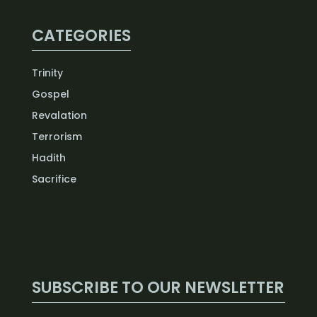
CATEGORIES
Trinity
Gospel
Revalation
Terrorism
Hadith
Sacrifice
SUBSCRIBE TO OUR NEWSLETTER