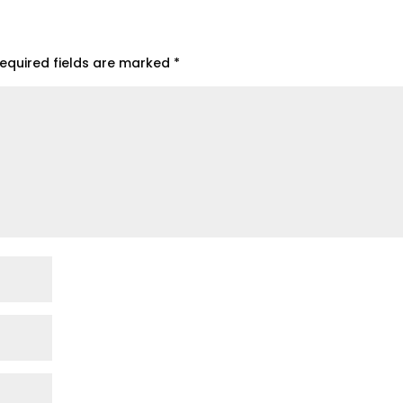
equired fields are marked
*