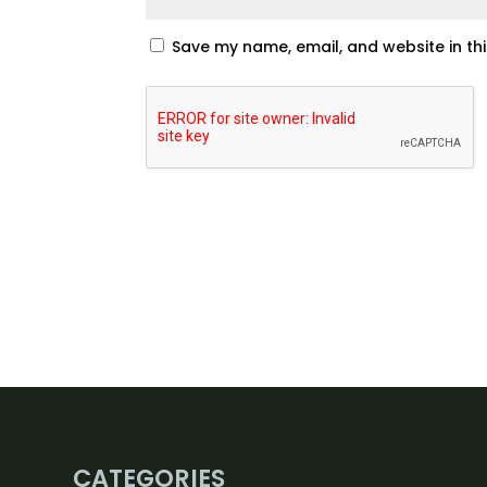
Save my name, email, and website in th
CATEGORIES