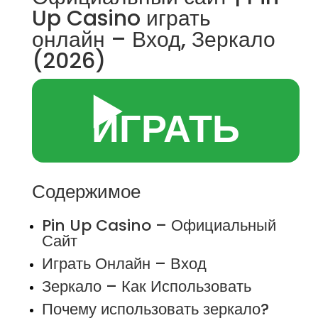
Up Casino играть
онлайн – Вход, Зеркало
(2026)
▶️
ИГРАТЬ
Содержимое
Pin Up Casino – Официальный
Сайт
Играть Онлайн – Вход
Зеркало – Как Использовать
Почему использовать зеркало?