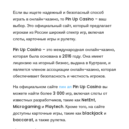
Если вы ищете надежный и безопасный способ
играть в онлайн-казино, то Pin Up Casino – ваш
выбор. Это официальный сайт, который предлагает
игрокам из России широкий спектр игр, включая
слоты, карточные игры и рулетку.
Pin Up Casino – это международная онлайн-казино,
которая была основана в 2016 году. Она имеет
лицензию на игорный бизнес, выдана в Куртрахе, и
является членом ассоциации онлайн-казино, которая
обеспечивает безопасность и честность игроков.
На официальном сайте
пин ап
Pin Up Casino вы
можете найти более 3 000 игр, включая слоты от
известных разработчиков, такие как NetEnt,
Microgaming и Playtech. Кроме того, на сайте
доступны карточные игры, такие как blackjack и
baccarat, а также рулетка.