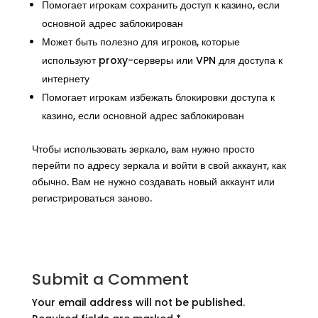
Помогает игрокам сохранить доступ к казино, если
основной адрес заблокирован
Может быть полезно для игроков, которые
используют proxy-серверы или VPN для доступа к
интернету
Помогает игрокам избежать блокировки доступа к
казино, если основной адрес заблокирован
Чтобы использовать зеркало, вам нужно просто
перейти по адресу зеркала и войти в свой аккаунт, как
обычно. Вам не нужно создавать новый аккаунт или
регистрироваться заново.
Submit a Comment
Your email address will not be published.