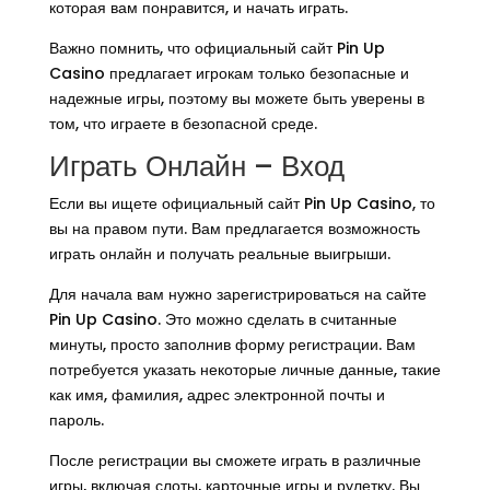
которая вам понравится, и начать играть.
Важно помнить, что официальный сайт Pin Up
Casino предлагает игрокам только безопасные и
надежные игры, поэтому вы можете быть уверены в
том, что играете в безопасной среде.
Играть Онлайн – Вход
Если вы ищете официальный сайт Pin Up Casino, то
вы на правом пути. Вам предлагается возможность
играть онлайн и получать реальные выигрыши.
Для начала вам нужно зарегистрироваться на сайте
Pin Up Casino. Это можно сделать в считанные
минуты, просто заполнив форму регистрации. Вам
потребуется указать некоторые личные данные, такие
как имя, фамилия, адрес электронной почты и
пароль.
После регистрации вы сможете играть в различные
игры, включая слоты, карточные игры и рулетку. Вы