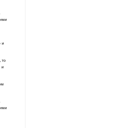
,
шими
 и
 то
 и
ом
,
шими