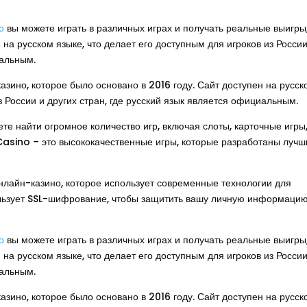
о
вы можете играть в различных играх и получать реальные выигры,
 на русском языке, что делает его доступным для игроков из России
иальным.
зино, которое было основано в 2016 году. Сайт доступен на русск
з России и других стран, где русский язык является официальным.
е найти огромное количество игр, включая слоты, карточные игры
p Casino – это высококачественные игры, которые разработаны луч
нлайн-казино, которое использует современные технологии для
ользует SSL-шифрование, чтобы защитить вашу личную информацию
о
вы можете играть в различных играх и получать реальные выигры,
 на русском языке, что делает его доступным для игроков из России
иальным.
зино, которое было основано в 2016 году. Сайт доступен на русск