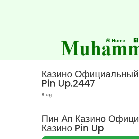
Home
Казино Официальный 
Pin Up.2447
Blog
Пин Ап Казино Офици
Казино Pin Up