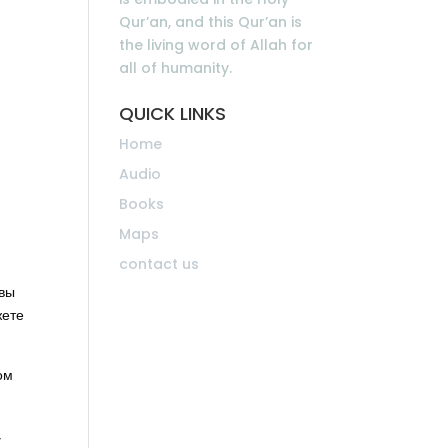
Qur’an, and this Qur’an is
the living word of Allah for
all of humanity.
QUICK LINKS
Home
Audio
Books
Maps
contact us
 вы
жете
ом
,