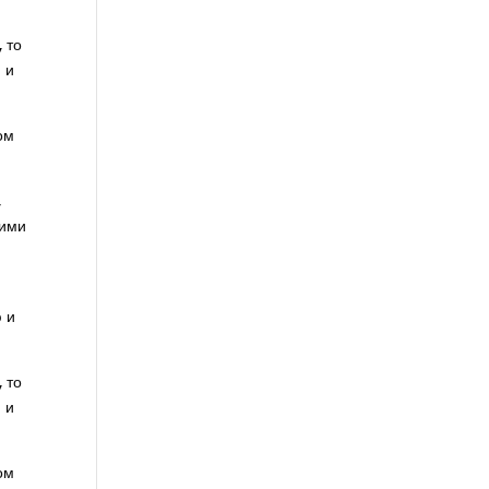
 то
 и
ом
,
шими
 и
 то
 и
ом