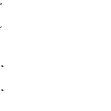
 с
те
иты.
и
иты.
и