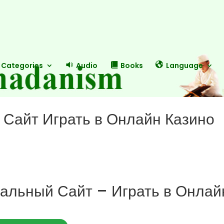
Categories
Audio
Books
Language
Сайт Играть в Онлайн Казино
альный Сайт – Играть в Онлай