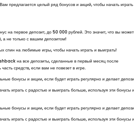
 Вам предлагается целый ряд бонусов и акций, чтобы начать играть
нус на первое депозит, до 50 000 рублей. Это значит, что вы може
, а не только с вашим депозитом!
ых спин на любимые игры, чтобы начать играть и выиграть!
ashback на все депозиты, сделанные в первый месяц после
 часть средств, если вам не повезет в игре.
ьные бонусы и акции, если будет играть регулярно и делает депоз
ачать играть с радостью и выиграть больше, используя эти бонусы 
ьные бонусы и акции, если будет играть регулярно и делает депоз
ачать играть с радостью и выиграть больше, используя эти бонусы 