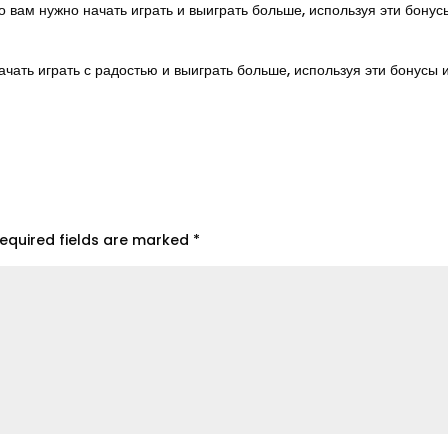
 то вам нужно начать играть и выиграть больше, используя эти бонус
ачать играть с радостью и выиграть больше, используя эти бонусы 
equired fields are marked
*