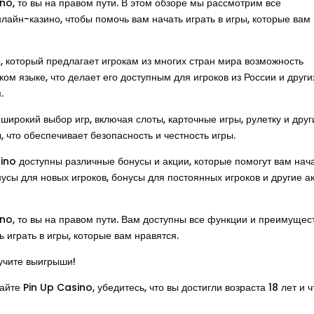
o, то вы на правом пути. В этом обзоре мы рассмотрим все
лайн-казино, чтобы помочь вам начать играть в игры, которые вам
 который предлагает игрокам из многих стран мира возможность
ком языке, что делает его доступным для игроков из России и други
.
ирокий выбор игр, включая слоты, карточные игры, рулетку и друг
 что обеспечивает безопасность и честность игры.
ino доступны различные бонусы и акции, которые помогут вам нач
усы для новых игроков, бонусы для постоянных игроков и другие а
o, то вы на правом пути. Вам доступны все функции и преимущес
 играть в игры, которые вам нравятся.
лучите выигрыши!
те Pin Up Casino, убедитесь, что вы достигли возраста 18 лет и ч