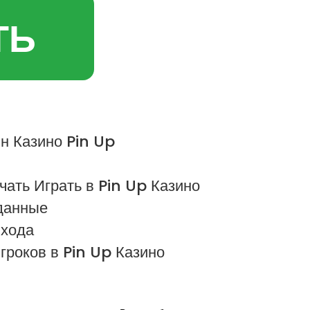
ТЬ
н Казино Pin Up
чать Играть в Pin Up Казино
 данные
входа
гроков в Pin Up Казино