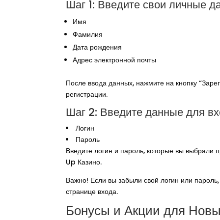
Шаг 1: Введите свои личные д
Имя
Фамилия
Дата рождения
Адрес электронной почты
После ввода данных, нажмите на кнопку “Заре
регистрации.
Шаг 2: Введите данные для в
Логин
Пароль
Введите логин и пароль, которые вы выбрали пр
Up Казино.
Важно! Если вы забыли свой логин или пароль,
странице входа.
Бонусы и Акции для Новы