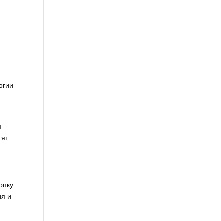
огии
м
тят
опку
ия и