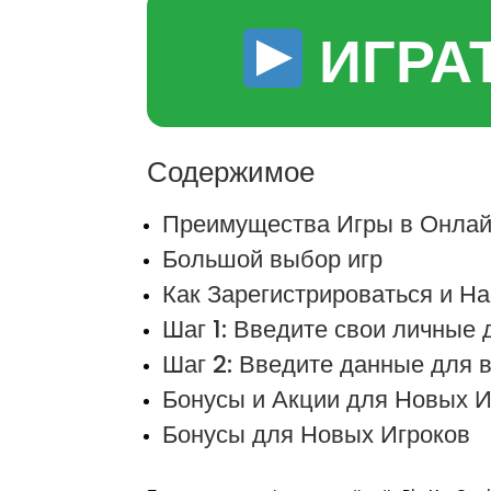
ИГРА
Содержимое
Преимущества Игры в Онлай
Большой выбор игр
Как Зарегистрироваться и На
Шаг 1: Введите свои личные
Шаг 2: Введите данные для 
Бонусы и Акции для Новых И
Бонусы для Новых Игроков