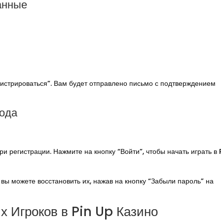
анные
гистрироваться”. Вам будет отправлено письмо с подтверждением
хода
и регистрации. Нажмите на кнопку “Войти”, чтобы начать играть в 
 вы можете восстановить их, нажав на кнопку “Забыли пароль” на
х Игроков в Pin Up Казино