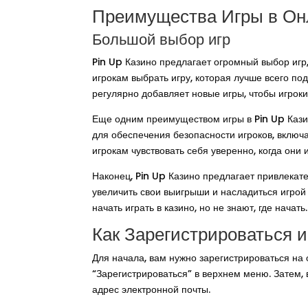
Преимущества Игры в Он
Большой выбор игр
Pin Up Казино предлагает огромный выбор игр,
игрокам выбрать игру, которая лучше всего под
регулярно добавляет новые игры, чтобы игроки
Еще одним преимуществом игры в Pin Up Кази
для обеспечения безопасности игроков, включ
игрокам чувствовать себя уверенно, когда они 
Наконец, Pin Up Казино предлагает привлекат
увеличить свои выигрыши и насладиться игрой
начать играть в казино, но не знают, где начать.
Как Зарегистрироваться и
Для начала, вам нужно зарегистрироваться на 
“Зарегистрироваться” в верхнем меню. Затем,
адрес электронной почты.