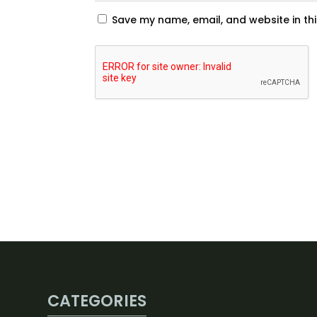
Save my name, email, and website in th
CATEGORIES