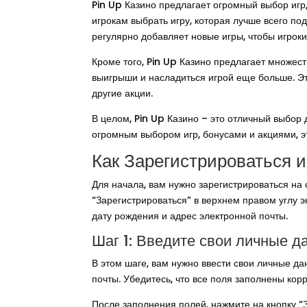
Pin Up Казино предлагает огромный выбор игр,
игрокам выбрать игру, которая лучше всего под
регулярно добавляет новые игры, чтобы игроки
Кроме того, Pin Up Казино предлагает множест
выигрыши и насладиться игрой еще больше. Э
другие акции.
В целом, Pin Up Казино – это отличный выбор д
огромным выбором игр, бонусами и акциями, эт
Как Зарегистрироваться и
Для начала, вам нужно зарегистрироваться на 
“Зарегистрироваться” в верхнем правом углу 
дату рождения и адрес электронной почты.
Шаг 1: Введите свои личные д
В этом шаге, вам нужно ввести свои личные д
почты. Убедитесь, что все поля заполнены кор
После заполнения полей, нажмите на кнопку “