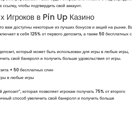
 ссылку, чтобы подтвердить свой аккаунт.
х Игроков в Pin Up Казино
, то вам доступны некоторые из лучших бонусов и акций на рынке. В
ключает в себя 125% от первого депозита, а также 50 бесплатных 
депозит, который может быть использован для игры в любые игры,
ичить свой банкролл и получить больше удовольствия от игры.
озита + 50 бесплатных спин
игры в любые игры
й депозит”, которая позволяет игрокам получать 75% от второго
личный способ увеличить свой банкролл и получить больше