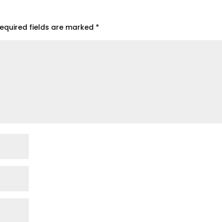
equired fields are marked
*