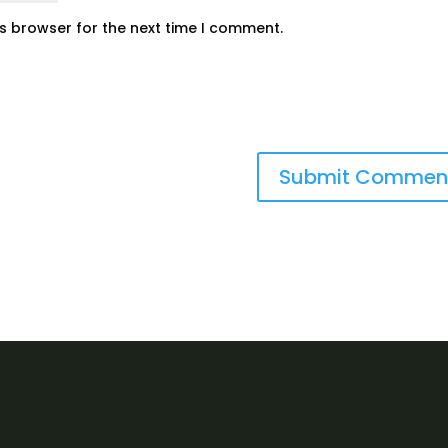
is browser for the next time I comment.