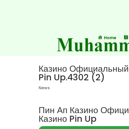
Home
Казино Официальный 
Pin Up.4302 (2)
News
Пин Ап Казино Офици
Казино Pin Up